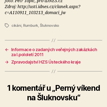
foto: Petr Topič, pro iDNES.cz
Zdroj: http://usti.idnes.cz/clanek.aspx?
c=A110911_103213_domaci_jw
cikáni
,
Rumburk
,
Šluknovsko
Štítky
←
Informace o zadaných veřejných zakázkách
za I.pololetí 2011
→
Zpravodajství HZS Ústeckého kraje
1 komentář u „Perný víkend
na Šluknovsku“