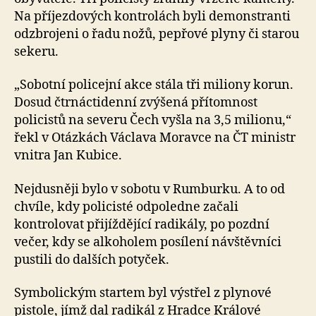
Na příjezdových kontrolách byli demonstranti
odzbrojeni o řadu nožů, pepřové plyny či starou
sekeru.
„Sobotní policejní akce stála tři miliony korun.
Dosud čtrnáctidenní zvýšená přítomnost
policistů na severu Čech vyšla na 3,5 milionu,“
řekl v Otázkách Václava Moravce na ČT ministr
vnitra Jan Kubice.
Nejdusněji bylo v sobotu v Rumburku. A to od
chvíle, kdy policisté odpoledne začali
kontrolovat přijíždějící radikály, po pozdní
večer, kdy se alkoholem posílení návštěvníci
pustili do dalších potyček.
Symbolickým startem byl výstřel z plynové
pistole, jímž dal radikál z Hradce Králové