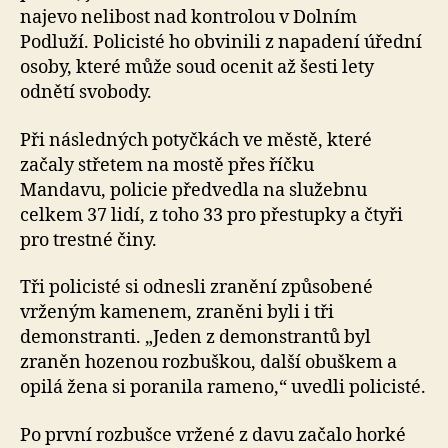
najevo nelibost nad kontrolou v Dolním
Podluží. Policisté ho obvinili z napadení úřední
osoby, které může soud ocenit až šesti lety
odnětí svobody.
Při následných potyčkách ve městě, které
začaly střetem na mostě přes říčku
Mandavu, policie předvedla na služebnu
celkem 37 lidí, z toho 33 pro přestupky a čtyři
pro trestné činy.
Tři policisté si odnesli zranění způsobené
vrženým kamenem, zraněni byli i tři
demonstranti. „Jeden z demonstrantů byl
zraněn hozenou rozbuškou, další obuškem a
opilá žena si poranila rameno,“ uvedli policisté.
Po první rozbušce vržené z davu začalo horké