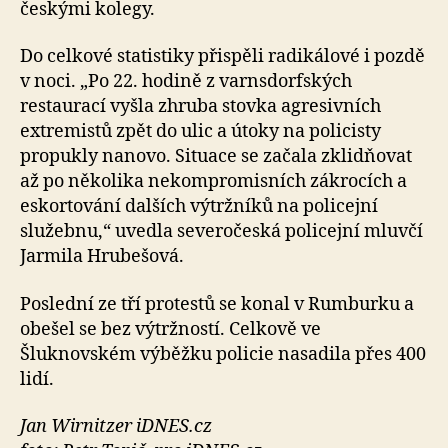
českými kolegy.
Do celkové statistiky přispěli radikálové i pozdě
v noci. „Po 22. hodině z varnsdorfských
restaurací vyšla zhruba stovka agresivních
extremistů zpět do ulic a útoky na policisty
propukly nanovo. Situace se začala zklidňovat
až po několika nekompromisních zákrocích a
eskortování dalších výtržníků na policejní
služebnu,“ uvedla severočeská policejní mluvčí
Jarmila Hrubešová.
Poslední ze tří protestů se konal v Rumburku a
obešel se bez výtržností. Celkově ve
Šluknovském výběžku policie nasadila přes 400
lidí.
Jan Wirnitzer iDNES.cz