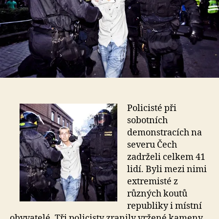
Policisté při
sobotních
demonstracích na
severu Čech
zadrželi celkem 41
lidí. Byli mezi nimi
extremisté z
různých koutů
republiky i místní
obyvatelé. Tři policisty zranily vržené kameny.