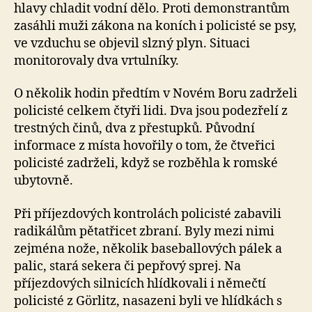
hlavy chladit vodní dělo. Proti demonstrantům
zasáhli muži zákona na koních i policisté se psy,
ve vzduchu se objevil slzný plyn. Situaci
monitorovaly dva vrtulníky.
O několik hodin předtím v Novém Boru zadrželi
policisté celkem čtyři lidi. Dva jsou podezřelí z
trestných činů, dva z přestupků. Původní
informace z místa hovořily o tom, že čtveřici
policisté zadrželi, když se rozběhla k romské
ubytovně.
Při příjezdových kontrolách policisté zabavili
radikálům pětatřicet zbraní. Byly mezi nimi
zejména nože, několik baseballových pálek a
palic, stará sekera či pepřový sprej. Na
příjezdových silnicích hlídkovali i němečtí
policisté z Görlitz, nasazeni byli ve hlídkách s