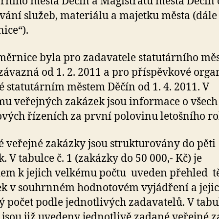
árního města Děčín a Magistrátu města Děčín č
vání služeb, materiálu a majetku města (dále
ice“).
měrnice byla pro zadavatele statutárního mě
závazná od 1. 2. 2011 a pro příspěvkové orga
é statutárním městem Děčín od 1. 4. 2011. V
u veřejných zakázek jsou informace o všech
vých řízeních za první polovinu letošního r
 veřejné zakázky jsou strukturovány do pěti
. V tabulce č. 1 (zakázky do 50 000,- Kč) je
em k jejich velkému počtu uveden přehled t
k v souhrnném hodnotovém vyjádření a jeji
ý počet podle jednotlivých zadavatelů. V tab
 5 jsou již uvedeny jednotlivě zadané veřejné 