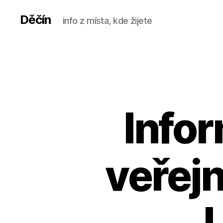
Děčín
info z místa, kde žijete
Info
veřej
I