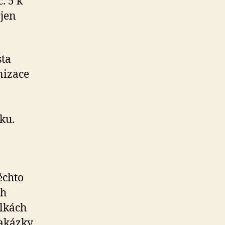
. 5 k
 jen
sta
nizace
oku.
ěchto
ch
ulkách
zakázky