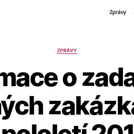
Zprávy
Rubriky
ZPRÁVY
rmace o zad
ných zakázk
.pololetí 20
A
u