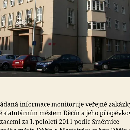
ádaná informace monitoruje veřejné zakázk
 statutárním městem Děčín a jeho příspěvk
zacemi za I. pololetí 2011 podle Směrnice