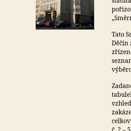
statut
pořizo
„Směrn
Tato S
Děčín 
zřízen
seznam
výběro
Zadané
tabulek
vzhled
zakáze
celkov
č. 2 –