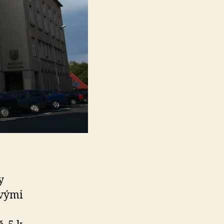
y
ovými