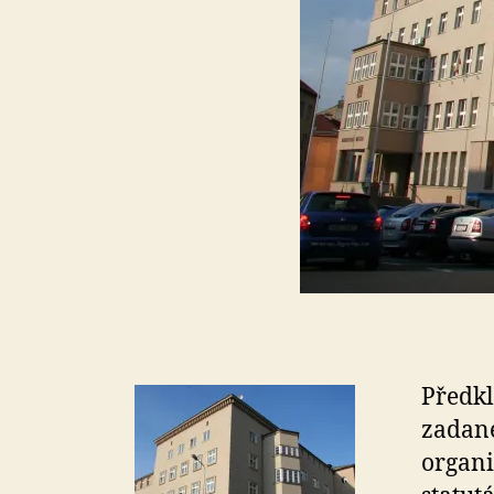
Předkl
zadané
organi