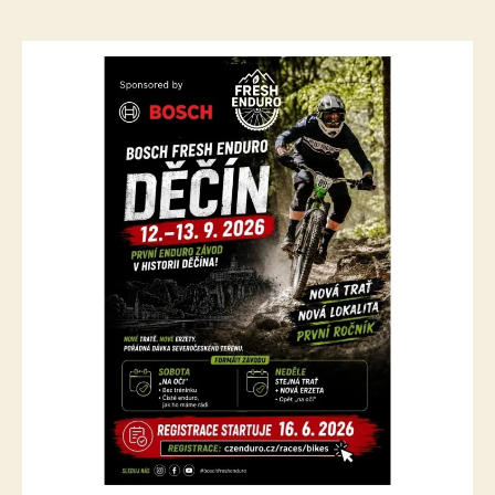
e
s
o