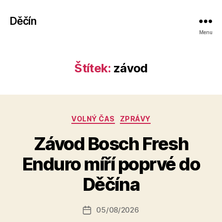
Děčín
Menu
Štítek:
závod
Rubriky
VOLNÝ ČAS
ZPRÁVY
Závod Bosch Fresh
A
Enduro míří poprvé do
u
t
Děčína
o
r:
Autor
05/08/2026
a
Datum
příspěvku
l
příspěvku