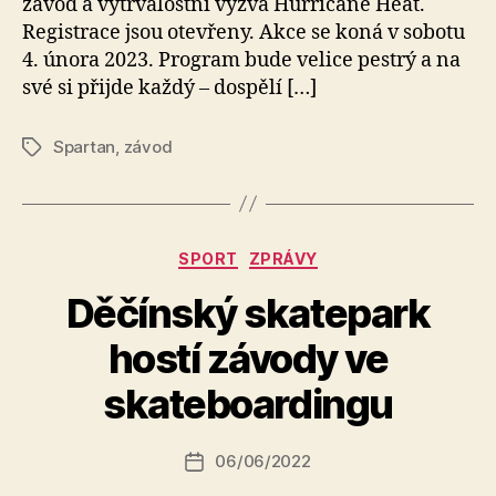
závod a vytrvalostní výzva Hurricane Heat.
Registrace jsou otevřeny. Akce se koná v sobotu
4. února 2023. Program bude velice pestrý a na
své si přijde každý – dospělí […]
Spartan
,
závod
Štítky
Rubriky
SPORT
ZPRÁVY
Děčínský skatepark
A
hostí závody ve
u
t
skateboardingu
o
r:
Autor
06/06/2022
a
Datum
příspěvku
l
příspěvku