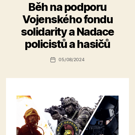
Běh na podporu
Vojenského fondu
A
solidarity a Nadace
u
t
policistů a hasičů
o
r:
Autor
05/08/2024
a
Datum
příspěvku
l
příspěvku
e
s
o