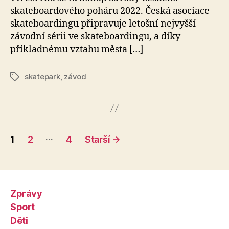
skateboardového poháru 2022. Česká asociace
skateboardingu připravuje letošní nejvyšší
závodní sérii ve skateboardingu, a díky
příkladnému vztahu města […]
skatepark
,
závod
Štítky
Stránkování
…
1
2
4
Starší
→
příspěvků
Zprávy
Sport
Děti