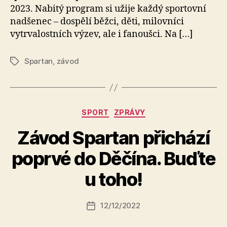
2023. Nabitý program si užije každý sportovní
nadšenec – dospělí běžci, děti, milovníci
vytrvalostních výzev, ale i fanoušci. Na […]
Spartan
,
závod
Štítky
Rubriky
SPORT
ZPRÁVY
Závod Spartan přichází
A
poprvé do Děčína. Buďte
u
t
u toho!
o
r:
Autor
12/12/2022
a
Datum
příspěvku
l
příspěvku