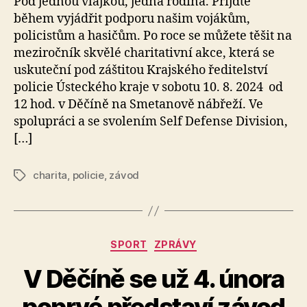
Pod jednou vlajkou, jedna rodina. Přijďte
během vyjádřit podporu našim vojákům,
policistům a hasičům. Po roce se můžete těšit na
meziročník skvělé charitativní akce, která se
uskuteční pod záštitou Krajského ředitelství
policie Ústeckého kraje v sobotu 10. 8. 2024 od
12 hod. v Děčíně na Smetanově nábřeží. Ve
spolupráci a se svolením Self Defense Division,
[…]
charita
,
policie
,
závod
Štítky
Rubriky
SPORT
ZPRÁVY
V Děčíně se už 4. února
A
poprvé představí závod