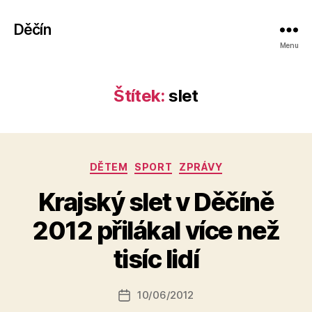
Děčín
Menu
Štítek:
slet
Rubriky
DĚTEM
SPORT
ZPRÁVY
Krajský slet v Děčíně
A
u
2012 přilákal více než
t
o
tisíc lidí
r:
r
e
Autor
10/06/2012
Datum
d
příspěvku
příspěvku