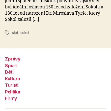
jedno společné – lásku k pohybu. Krajský slet
byl ideální oslavou 150 let od založení Sokola a
180 let od narození Dr. Miroslava Tyrše, který
Sokol založil […]
slet
,
sokol
Štítky
Zprávy
Sport
Děti
Kultura
Turisti
Politika
Firmy