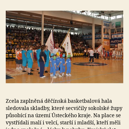
a
k
t
o
r
Zcela zaplněná děčínská basketbalová hala
sledovala skladby, které secvičily sokolské župy
působící na území Ústeckého kraje. Na place se
vystřídali malí i velcí, starší i mladší, kteří měli