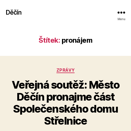
Děčín
Menu
Štítek:
pronájem
Rubriky
ZPRÁVY
Veřejná soutěž: Město
Děčín pronajme část
A
Společenského domu
u
t
Střelnice
o
r: