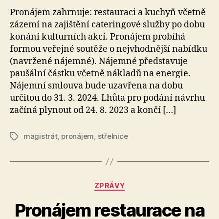
Pronájem zahrnuje: restauraci a kuchyň včetně
zázemí na zajištění cateringové služby po dobu
konání kulturních akcí. Pronájem probíhá
formou veřejné soutěže o nejvhodnější nabídku
(navržené nájemné). Nájemné představuje
paušální částku včetně nákladů na energie.
Nájemní smlouva bude uzavřena na dobu
určitou do 31. 3. 2024. Lhůta pro podání návrhu
začíná plynout od 24. 8. 2023 a končí […]
magistrát
,
pronájem
,
střelnice
Štítky
Rubriky
ZPRÁVY
A
Pronájem restaurace na
u