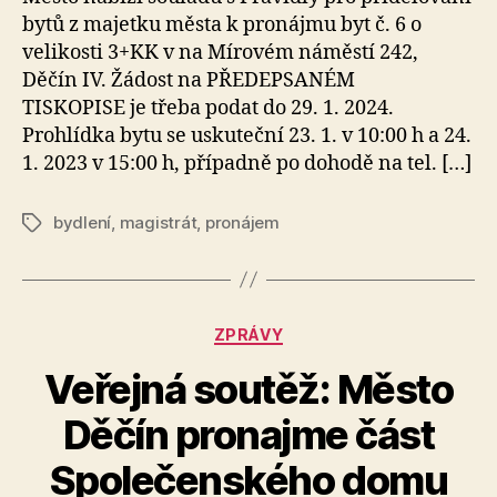
bytů z majetku města k pronájmu byt č. 6 o
velikosti 3+KK v na Mírovém náměstí 242,
Děčín IV. Žádost na PŘEDEPSANÉM
TISKOPISE je třeba podat do 29. 1. 2024.
Prohlídka bytu se uskuteční 23. 1. v 10:00 h a 24.
1. 2023 v 15:00 h, případně po dohodě na tel. […]
bydlení
,
magistrát
,
pronájem
Štítky
Rubriky
ZPRÁVY
Veřejná soutěž: Město
Děčín pronajme část
A
Společenského domu
u