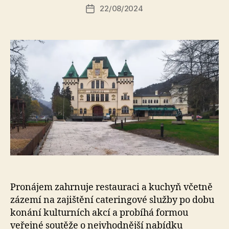
Autor
22/08/2024
a
Datum
příspěvku
l
příspěvku
e
s
o
Pronájem zahrnuje restauraci a kuchyň včetně
zázemí na zajištění cateringové služby po dobu
konání kulturních akcí a probíhá formou
veřejné soutěže o nejvhodnější nabídku