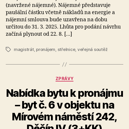
(navržené nájemné). Nájemné představuje
paušální částku včetně nákladů na energie a
nájemní smlouva bude uzavřena na dobu
určitou do 31. 3. 2025. Lhůta pro podání návrhu
začíná plynout od 22. 8. […]
magistrát
,
pronájem
,
střelnice
,
veřejná soutěž
Štítky
Rubriky
ZPRÁVY
Nabídka bytu k pronájmu
– byt č. 6 v objektu na
A
Mírovém náměstí 242,
u
t
Děčín IV (3+KK)