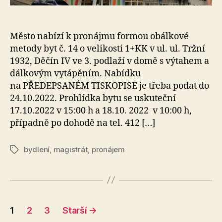
Město nabízí k pronájmu formou obálkové
metody byt č. 14 o velikosti 1+KK v ul. ul. Tržní
1932, Děčín IV ve 3. podlaží v domě s výtahem a
dálkovým vytápěním. Nabídku
na PŘEDEPSANÉM TISKOPISE je třeba podat do
24.10.2022. Prohlídka bytu se uskuteční
17.10.2022 v 15:00 h a 18.10. 2022 v 10:00 h,
případně po dohodě na tel. 412 […]
bydlení
,
magistrát
,
pronájem
Štítky
Stránkování
1
2
3
Starší
→