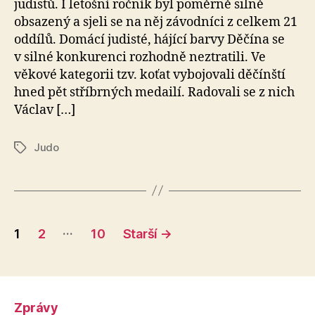
judistů. I letošní ročník byl poměrně silně
obsazený a sjeli se na něj závodníci z celkem 21
oddílů. Domácí judisté, hájící barvy Děčína se
v silné konkurenci rozhodně neztratili. Ve
věkové kategorii tzv. koťat vybojovali děčínští
hned pět stříbrných medailí. Radovali se z nich
Václav […]
Judo
Štítky
Stránkování
…
1
2
10
Starší
→
příspěvků
Zprávy