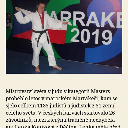
o
Mistrovství světa v judu v kategorii Masters
proběhlo letos v marockém Marrákeši, kam se
sjelo celkem 1185 judistů a judistek z 51 zemí
celého světa. V českých barvách startovalo 26
závodníků, mezi kterými tradičně nechyběla
ani Lenka Königová z Děčína. Lenka měla před