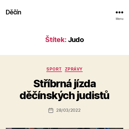
Děčín
Menu
Štítek:
Judo
Rubriky
SPORT
ZPRÁVY
A
Stříbrná jízda
u
t
děčínských judistů
o
r:
Autor
28/03/2022
a
Datum
příspěvku
l
příspěvku
e