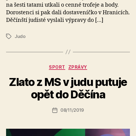
na šesti tatami utkali o cenné trofeje a body.
Dorostenci si pak dali dostaveníčko v Hranicích.
Děčínští judisté vyslali výpravy do […]
Judo
Štítky
Rubriky
SPORT
ZPRÁVY
A
Zlato z MS v judu putuje
u
t
opět do Děčína
o
r:
Autor
08/11/2019
a
Datum
příspěvku
l
příspěvku
e
s