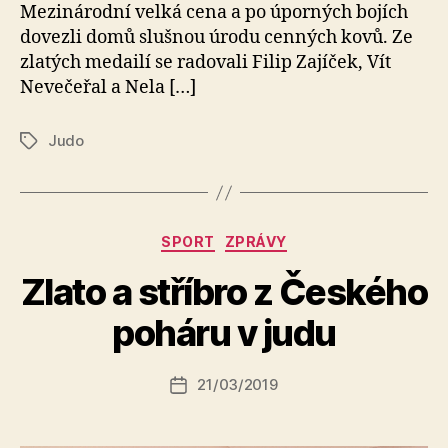
Mezinárodní velká cena a po úporných bojích
dovezli domů slušnou úrodu cenných kovů. Ze
zlatých medailí se radovali Filip Zajíček, Vít
Nevečeřal a Nela […]
Judo
Štítky
Rubriky
SPORT
ZPRÁVY
A
Zlato a stříbro z Českého
u
t
poháru v judu
o
r:
Autor
21/03/2019
a
Datum
příspěvku
l
příspěvku
e