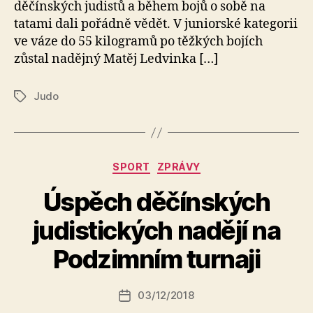
děčínských judistů a během bojů o sobě na
tatami dali pořádně vědět. V juniorské kategorii
ve váze do 55 kilogramů po těžkých bojích
zůstal nadějný Matěj Ledvinka […]
Judo
Štítky
Rubriky
SPORT
ZPRÁVY
Úspěch děčínských
A
judistických nadějí na
u
t
Podzimním turnaji
o
r:
Autor
03/12/2018
a
Datum
příspěvku
l
příspěvku