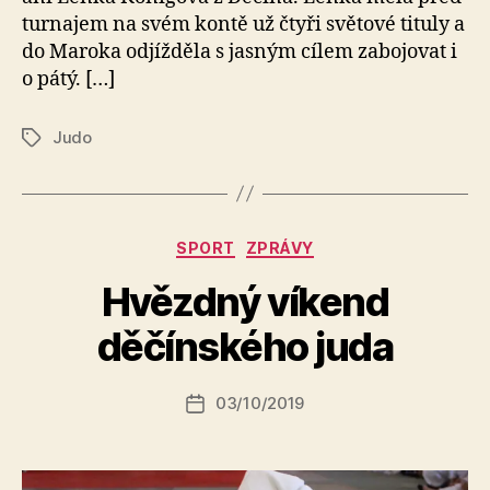
turnajem na svém kontě už čtyři světové tituly a
do Maroka odjížděla s jasným cílem zabojovat i
o pátý. […]
Judo
Štítky
Rubriky
SPORT
ZPRÁVY
A
Hvězdný víkend
u
t
děčínského juda
o
r:
Autor
03/10/2019
a
Datum
příspěvku
l
příspěvku
e
s