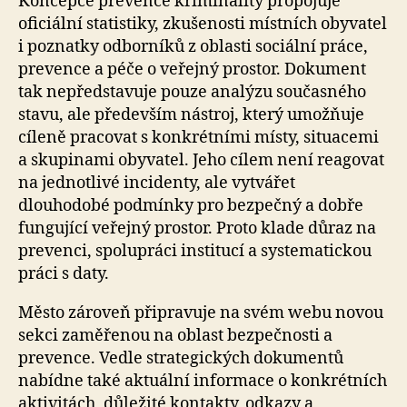
Koncepce prevence kriminality propojuje
oficiální statistiky, zkušenosti místních obyvatel
i poznatky odborníků z oblasti sociální práce,
prevence a péče o veřejný prostor. Dokument
tak nepředstavuje pouze analýzu současného
stavu, ale především nástroj, který umožňuje
cíleně pracovat s konkrétními místy, situacemi
a skupinami obyvatel. Jeho cílem není reagovat
na jednotlivé incidenty, ale vytvářet
dlouhodobé podmínky pro bezpečný a dobře
fungující veřejný prostor. Proto klade důraz na
prevenci, spolupráci institucí a systematickou
práci s daty.
Město zároveň připravuje na svém webu novou
sekci zaměřenou na oblast bezpečnosti a
prevence. Vedle strategických dokumentů
nabídne také aktuální informace o konkrétních
aktivitách, důležité kontakty, odkazy a