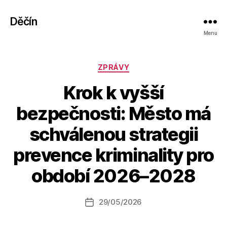
Děčín
Menu
Rubriky
ZPRÁVY
Krok k vyšší
bezpečnosti: Město má
schválenou strategii
A
prevence kriminality pro
u
t
období 2026–2028
o
r:
Autor
29/05/2026
a
Datum
příspěvku
l
příspěvku
e