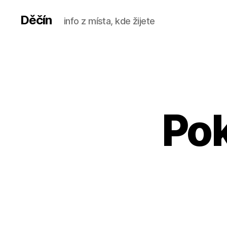
Děčín
info z místa, kde žijete
Pok