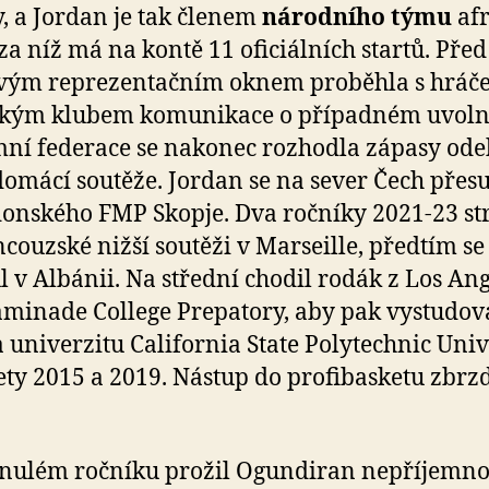
, a Jordan je tak členem
národního týmu
afr
za níž má na kontě 11 oficiálních startů. Před
vým reprezentačním oknem proběhla s hráč
ským klubem komunikace o případném uvoln
mní federace se nakonec rozhodla zápasy ode
domácí soutěže. Jordan se na sever Čech přes
nského FMP Skopje. Dva ročníky 2021-23 str
ncouzské nižší soutěži v Marseille, předtím se
 v Albánii. Na střední chodil rodák z Los Ang
minade College Prepatory, aby pak vystudov
a univerzitu California State Polytechnic Univ
ety 2015 a 2019. Nástup do profibasketu zbrzd
nulém ročníku prožil Ogundiran nepříjemn