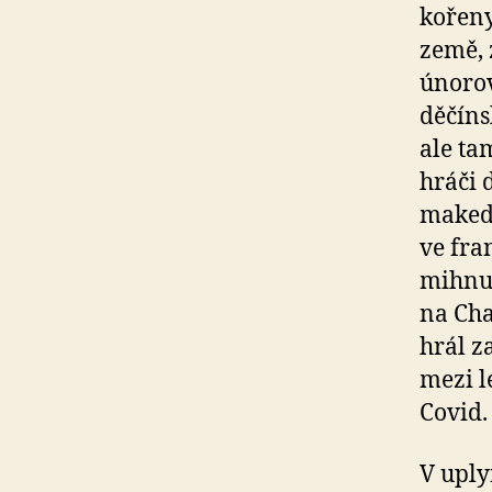
kořeny
země, 
únoro
děčín
ale ta
hráči 
makedo
ve fra
mihnul
na Cha
hrál z
mezi l
Covid.
V uply