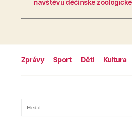
návštěvu děčínské zoologick
Zprávy
Sport
Děti
Kultura
Výsledky
vyhledávání: