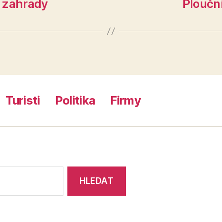
é zahrady
Ploučn
Turisti
Politika
Firmy