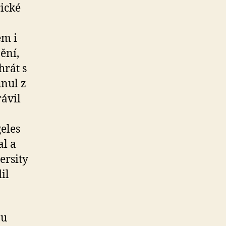
ické
em i
ění,
hrát s
unul z
ávil
eles
al a
ersity
il
ou