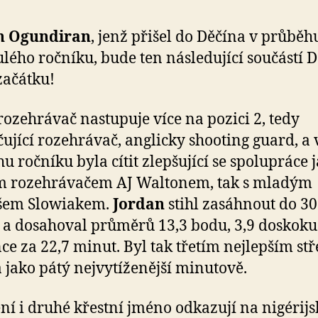
n Ogundiran
, jenž přišel do Děčína v průběh
lého ročníku, bude ten následující součástí 
 začátku!
rozehrávač nastupuje více na pozici 2, tedy
ující rozehrávač, anglicky shooting guard, a 
u ročníku byla cítit zlepšující se spolupráce j
m rozehrávačem AJ Waltonem, tak s mladým
šem Slowiakem.
Jordan
stihl zasáhnout do 30
 a dosahoval průměrů 13,3 bodu, 3,9 doskoku 
nce za 22,7 minut. Byl tak třetím nejlepším st
 jako pátý nejvytíženější minutově.
ní i druhé křestní jméno odkazují na nigérijs