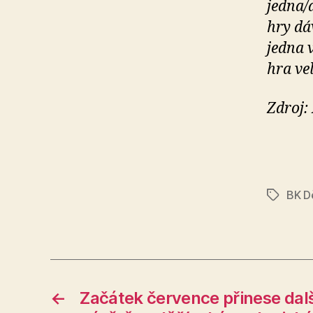
jedna/d
hry dá
jedna 
hra ve
Zdroj:
BK D
Štítky
←
Začátek července přinese dal