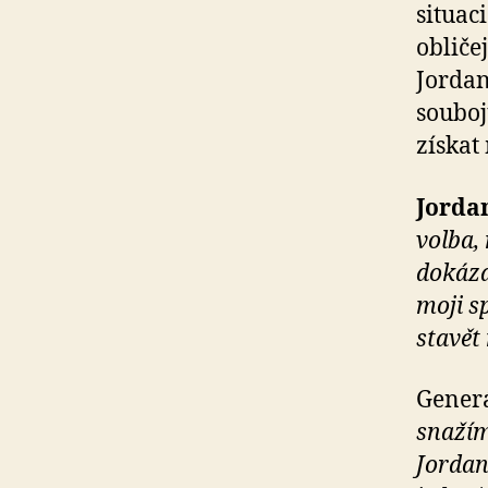
situac
obliče
Jordan
souboj
získat
Jorda
volba,
dokáza
moji sp
stavět
Gener
snažím
Jordan