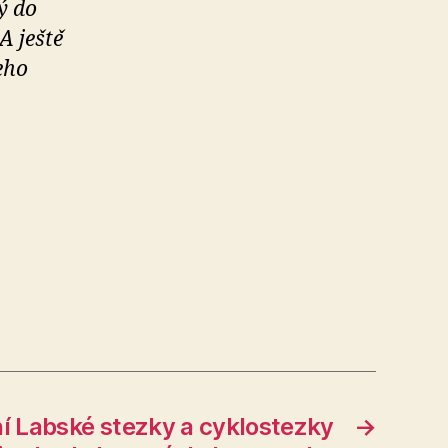
ý do
A ještě
eho
í Labské stezky a cyklostezky
→