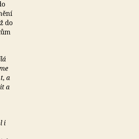
do
nění
až do
íkům
lá
sme
t, a
it a
 i