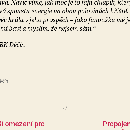
va. Navíc víme, jak moc je to fajn chlapík, kter
vá spoustu energie na obou polovinách hřiště. 
věc hrála v jeho prospěch – jako fanouška mě j
lmi baví a myslím, že nejsem sám.“
 BK Děčín
ěčín
ší omezení pro
Propojen