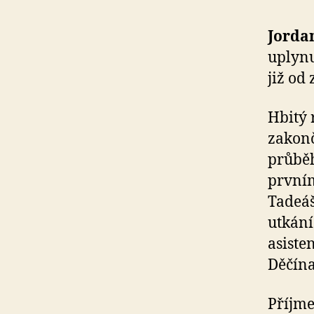
Jorda
uplynu
již od
Hbitý 
zakonč
průběh
první
Tadeá
utkání
asiste
Děčína
Příjme