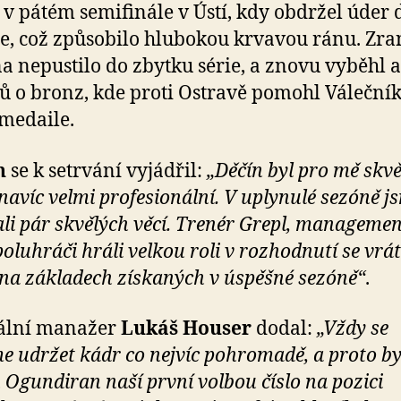
i v pátém semifinále v Ústí, kdy obdržel úder 
je, což způsobilo hlubokou krvavou ránu. Zra
a nepustilo do zbytku série, a znovu vyběhl 
ů o bronz, kde proti Ostravě pomohl Válečn
 medaile.
n
se k setrvání vyjádřil:
„Děčín byl pro mě skvě
 navíc velmi profesionální. V uplynulé sezóně j
li pár skvělých věcí. Trenér Grepl, managemen
oluhráči hráli velkou roli v rozhodnutí se vrát
 na základech získaných v úspěšné sezóně“
.
ální manažer
Lukáš Houser
dodal:
„
Vždy se
e udržet kádr co nejvíc pohromadě, a proto byl
 Ogundiran naší první volbou číslo na pozici