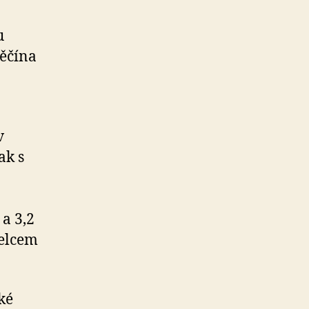
u
Děčína
v
ak s
a 3,2
řelcem
ké