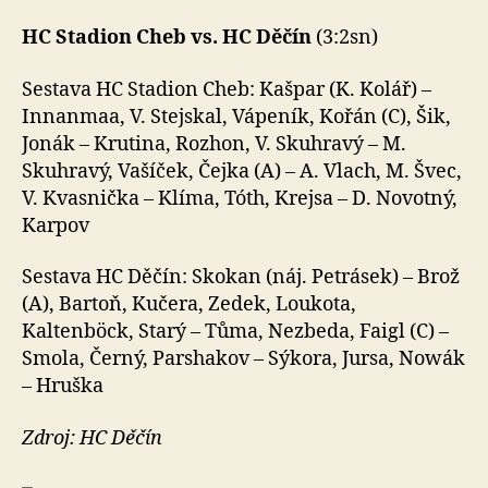
HC Stadion Cheb vs. HC Děčín
(3:2sn)
Sestava HC Stadion Cheb: Kašpar (K. Kolář) –
Innanmaa, V. Stejskal, Vápeník, Kořán (C), Šik,
Jonák – Krutina, Rozhon, V. Skuhravý – M.
Skuhravý, Vašíček, Čejka (A) – A. Vlach, M. Švec,
V. Kvasnička – Klíma, Tóth, Krejsa – D. Novotný,
Karpov
Sestava HC Děčín: Skokan (náj. Petrásek) – Brož
(A), Bartoň, Kučera, Zedek, Loukota,
Kaltenböck, Starý – Tůma, Nezbeda, Faigl (C) –
Smola, Černý, Parshakov – Sýkora, Jursa, Nowák
– Hruška
Zdroj: HC Děčín