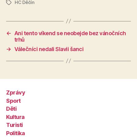
HC Děčín
Štítky
←
Ani tento víkend se neobejde bez vánočních
trhů
→
Válečníci nedali Slavii šanci
Zprávy
Sport
Děti
Kultura
Turisti
Politika