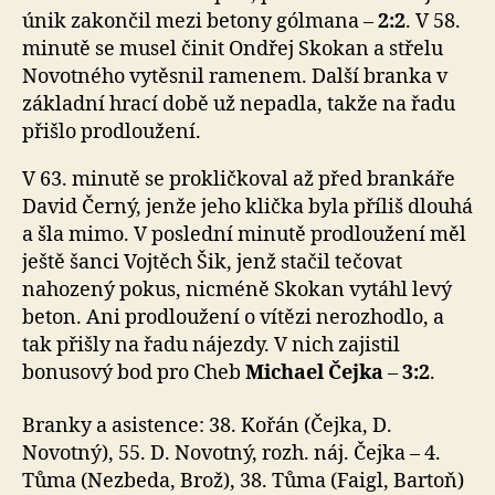
únik zakončil mezi betony gólmana –
2:2
. V 58.
minutě se musel činit Ondřej Skokan a střelu
Novotného vytěsnil ramenem. Další branka v
základní hrací době už nepadla, takže na řadu
přišlo prodloužení.
V 63. minutě se prokličkoval až před brankáře
David Černý, jenže jeho klička byla příliš dlouhá
a šla mimo. V poslední minutě prodloužení měl
ještě šanci Vojtěch Šik, jenž stačil tečovat
nahozený pokus, nicméně Skokan vytáhl levý
beton. Ani prodloužení o vítězi nerozhodlo, a
tak přišly na řadu nájezdy. V nich zajistil
bonusový bod pro Cheb
Michael Čejka
–
3:2
.
Branky a asistence: 38. Kořán (Čejka, D.
Novotný), 55. D. Novotný, rozh. náj. Čejka – 4.
Tůma (Nezbeda, Brož), 38. Tůma (Faigl, Bartoň)