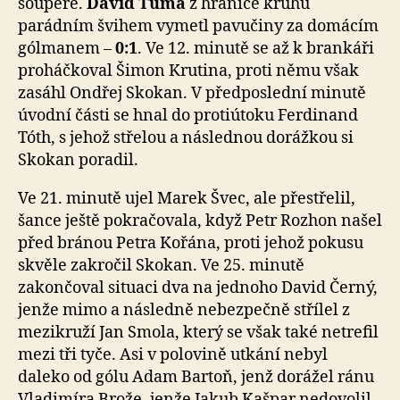
soupeře.
David Tůma
z hranice kruhu
parádním švihem vymetl pavučiny za domácím
gólmanem –
0:1
. Ve 12. minutě se až k brankáři
proháčkoval Šimon Krutina, proti němu však
zasáhl Ondřej Skokan. V předposlední minutě
úvodní části se hnal do protiútoku Ferdinand
Tóth, s jehož střelou a následnou dorážkou si
Skokan poradil.
Ve 21. minutě ujel Marek Švec, ale přestřelil,
šance ještě pokračovala, když Petr Rozhon našel
před bránou Petra Kořána, proti jehož pokusu
skvěle zakročil Skokan. Ve 25. minutě
zakončoval situaci dva na jednoho David Černý,
jenže mimo a následně nebezpečně střílel z
mezikruží Jan Smola, který se však také netrefil
mezi tři tyče. Asi v polovině utkání nebyl
daleko od gólu Adam Bartoň, jenž dorážel ránu
Vladimíra Brože, jenže Jakub Kašpar nedovolil