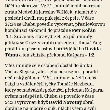
Děčínu skórovat. Ve 31. minutě mohl potrestat
ztrátu Medvědů Jaroslav Vašíček, nicméně v
poslední chvíli mu puk sjel z čepele. V čase
37:24 se Chebu povedlo vyrovnat, přesilovkovou
kombinaci zakončil do prázdné
Petr Kořán
–
1:1
. Srovnaný stav vydržel jen půl minuty,
jelikož se Grizzly vrátili do vedení. Tomáš Faigl
parádním pasem oslovil přijíždějícího
Davida
Tůmu
a ten zblízka překonal Kašpara –
1:2
.
V 50. minutě se v oslabení dostal do úniku
Václav Stejskal, ale s jeho pokusem si poradil
děčínský gólman. V 54. minutě našel Tomáš
Faigl u vzdálenější tyčky Tomáše Nezbedu,
který se nadvakrát pokoušel překonat Kašpara,
ovšem neúspěšně. Chebu se povedlo v čase
54:33 vyrovnat, když
David Novotný
obral
obránce na modré o puk, pláchl všem a svůj