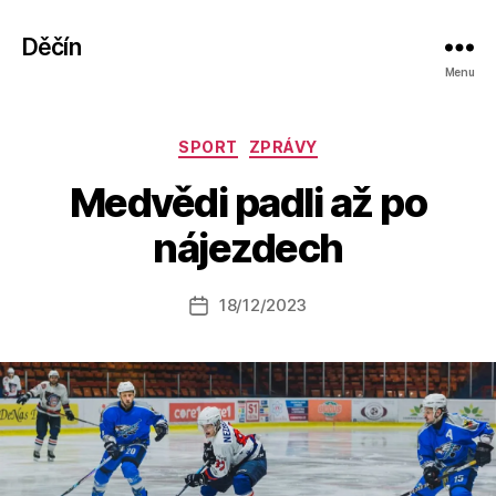
Děčín
Menu
Rubriky
SPORT
ZPRÁVY
A
Medvědi padli až po
u
t
nájezdech
o
r:
Autor
18/12/2023
a
Datum
příspěvku
l
příspěvku
e
s
o