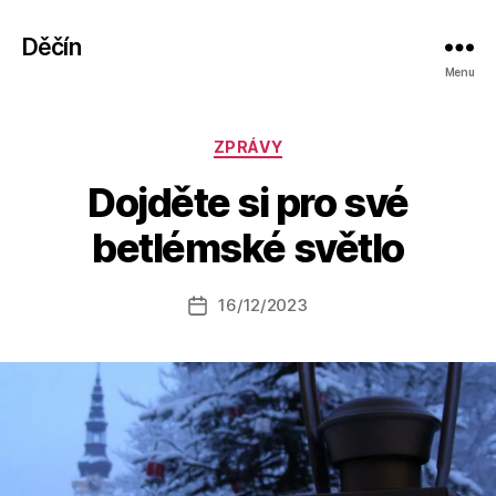
Děčín
Menu
Rubriky
ZPRÁVY
A
Dojděte si pro své
u
t
betlémské světlo
o
r:
Autor
16/12/2023
a
Datum
příspěvku
l
příspěvku
e
s
o