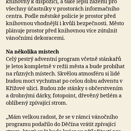
knihovny k dispozici, a také lepší zázemí pro
všechny účastníky v prostorách informačního
centra. Podle městské policie je prostor před
knihovnou vhodnější i kvůli bezpečnosti. Město
plánuje prostor před knihovnou více zútulnit
vánočními dekoracemi.
Na několika místech
Celý pestrý adventní program včetně stánkařů
je letos kompletně v režii města a bude probíhat
na různých místech. Skvělou atmosféru si lidé
budou moct vychutnat po celou dobu adventu v
Křížové ulici. Budou zde stánky s občerstvením
a drobnými dárky, fotopoint, dřevěný betlém a
oblíbený zpívající strom.
„Mám velkou radost, že se v rámci vánočního
programu podařilo do Děčína vrátit zpívající