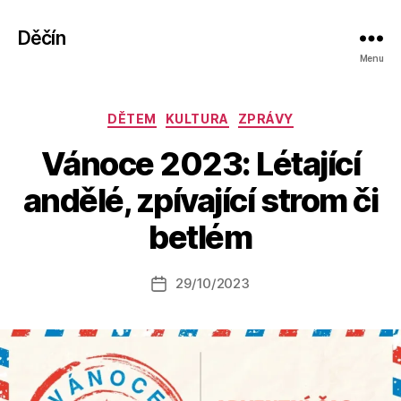
Děčín
Menu
Rubriky
DĚTEM
KULTURA
ZPRÁVY
Vánoce 2023: Létající
A
andělé, zpívající strom či
u
t
betlém
o
r:
Autor
29/10/2023
a
Datum
příspěvku
l
příspěvku
e
s
o