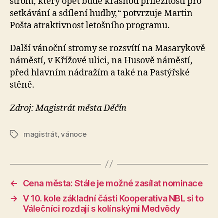
strom, který opět bude krásnou příležitostí pro
setkávání a sdílení hudby,“ potvrzuje Martin
Pošta atraktivnost letošního programu.
Další vánoční stromy se rozsvítí na Masarykově
náměstí, v Křížové ulici, na Husově náměstí,
před hlavním nádražím a také na Pastýřské
stěně.
Zdroj: Magistrát města Děčín
magistrát
,
vánoce
Štítky
←
Cena města: Stále je možné zasílat nominace
→
V 10. kole základní části Kooperativa NBL si to
Válečníci rozdají s kolínskými Medvědy