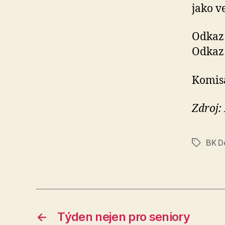
jako v
Odkaz 
Odkaz
Komis
Zdroj:
BK D
Štítky
←
Týden nejen pro seniory