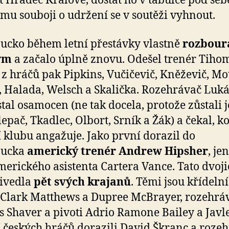
t Hradec Králové, dostat ho v tabulce pod seb
mu souboji o udržení se v soutěži vyhnout.
cko během letní přestávky vlastně
rozbour
tým
a začalo úplně znovu. Odešel trenér Tiho
 z hráčů pak Pipkins, Vučičevič, Kněževič, Mo
, Halada, Welsch a Skalička. Rozehrávač Luká
stal osamocen (ne tak docela, protože zůstali j
lepač, Tkadlec, Olbort, Srník a Žák) a čekal, k
 klubu angažuje. Jako první dorazil do
oucka
americký trenér Andrew Hipsher
, je
merického asistenta Cartera Vance. Tato dvojic
ivedla
pět svých krajanů
. Těmi jsou křídelní
 Clark Matthews a Dupree McBrayer, rozehrá
 Shaver a pivoti Adrio Ramone Bailey a Javl
Z českých hráčů dorazili David Škranc a roze