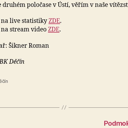
e druhém poločase v Ústí, věřím v naše vítězst
na live statistiky
ZDE
.
 na stream video
ZDE
.
ař: Šikner Roman
 BK Děčín
ěčín
Podmoke