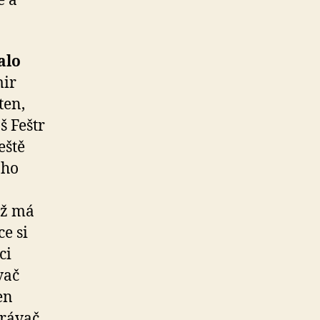
e a
alo
mir
ten,
š Feštr
eště
oho
nž má
e si
ci
vač
en
hrávač