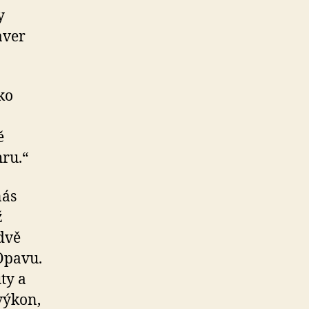
y
aver
ko
ě
ru.“
nás
ž
dvě
 Opavu.
ty a
výkon,