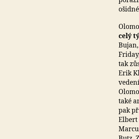
porazi
ošidné
Olomou
celý 
Bujan,
Friday
tak zů
Erik K
vedení
Olom
také a
pak př
Elbert
Marcus
Butz. 