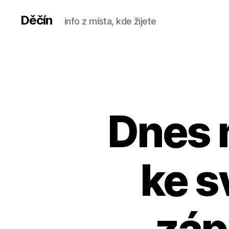
Děčín
info z místa, kde žijete
Dnes 
ke 
záp