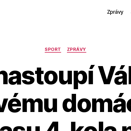
Zprávy
Rubriky
SPORT
ZPRÁVY
nastoupí Vál
svému domá
asu 4. kola p