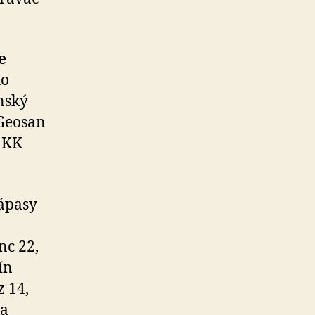
e
ho
nský
 Geosan
b KK
ápasy
nc 22,
ín
z 14,
ma