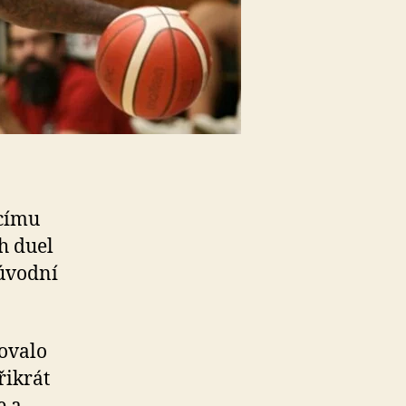
ácímu
h duel
 úvodní
ovalo
řikrát