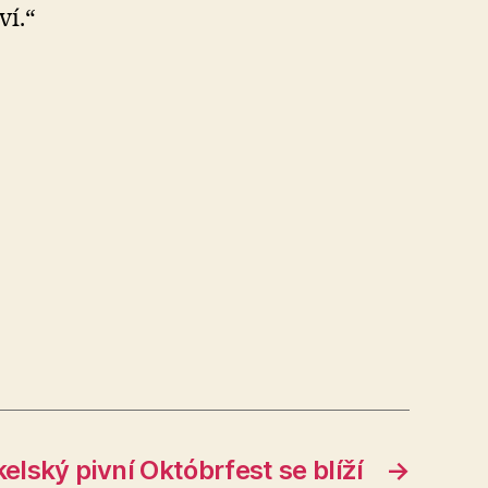
ví.“
lský pivní Októbrfest se blíží
→