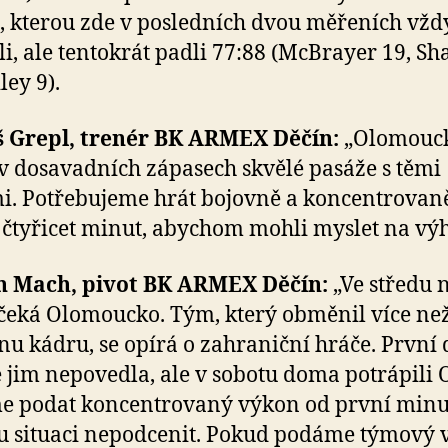
 kterou zde v posledních dvou měřeních vžd
li, ale tentokrát padli 77:88 (McBrayer 19, Sh
ley 9).
 Grepl, trenér BK ARMEX Děčín:
„Olomouc
 v dosavadních zápasech skvělé pasáže s těmi
i. Potřebujeme hrát bojovně a koncentrovan
 čtyřicet minut, abychom mohli myslet na výh
n Mach, pivot BK ARMEX Děčín:
„Ve středu 
eká Olomoucko. Tým, který obměnil více ne
nu kádru, se opírá o zahraniční hráče. První 
e jim nepovedla, ale v sobotu doma potrápili
e podat koncentrovaný výkon od první minu
 situaci nepodcenit. Pokud podáme týmový 