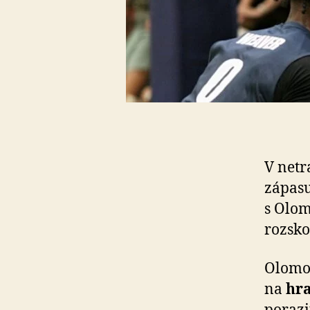
V netr
zápasu
s Olom
rozsk
Olomou
na
hr