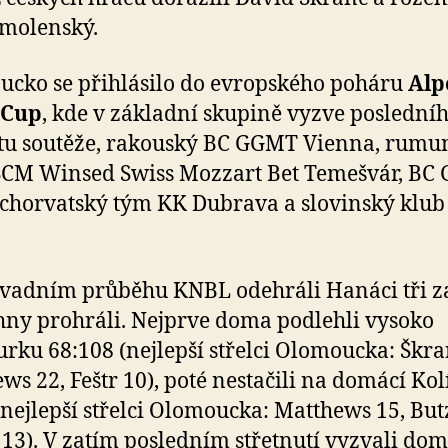
molenský.
cko se přihlásilo do evropského poháru
Alp
 Cup
, kde v základní skupině vyzve poslední
stu soutěže, rakouský BC GGMT Vienna, rumu
SCM Winsed Swiss Mozzart Bet Temešvár, BC
 chorvatský tým KK Dubrava a slovinský klu
vadním průběhu KNBL odehráli Hanáci tři z
hny prohráli. Nejprve doma podlehli vysoko
ku 68:108 (nejlepší střelci Olomoucka: Škra
ws 22, Feštr 10), poté nestačili na domácí Kol
(nejlepší střelci Olomoucka: Matthews 15, But
 13). V zatím posledním střetnutí vyzvali do