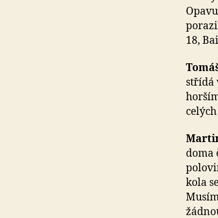
Opavu,
porazi
18, Bai
Tomáš
střídá
horším
celých
Marti
doma č
polovi
kola s
Musím
žádnou