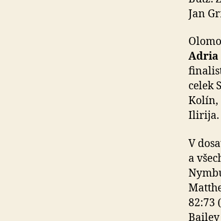
Jan Gr
Olomou
Adria
finali
celek 
Kolín,
Ilirija.
V dosa
a všec
Nymbur
Matthe
82:73 
Bailey