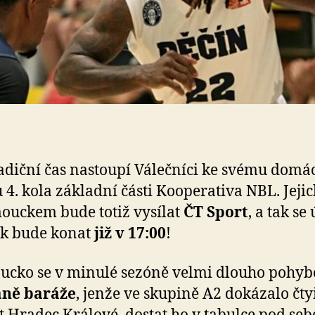
adiční čas nastoupí Válečníci ke svému dom
 4. kola základní části Kooperativa NBL. Jejic
ouckem bude totiž vysílat
ČT Sport
, a tak se
ok bude konat
již v 17:00
!
cko se v minulé sezóně velmi dlouho pohyb
aně baráže
, jenže ve skupině A2 dokázalo čty