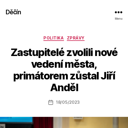
Děčín
Menu
Rubriky
POLITIKA
ZPRÁVY
Zastupitelé zvolili nové
vedení města,
A
primátorem zůstal Jiří
u
t
Anděl
o
r:
Autor
18/05/2023
a
Datum
příspěvku
l
příspěvku
e
s
o