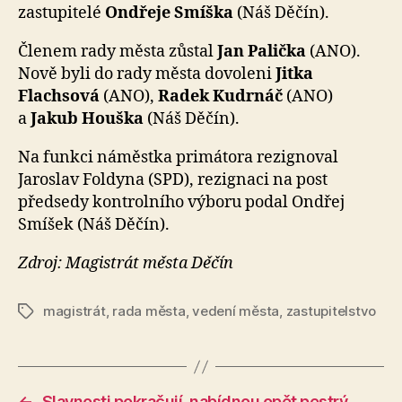
zastupitelé
Ondřeje Smíška
(Náš Děčín).
Členem rady města zůstal
Jan Palička
(ANO).
Nově byli do rady města dovoleni
Jitka
Flachsová
(ANO),
Radek Kudrnáč
(ANO)
a
Jakub Houška
(Náš Děčín).
Na funkci náměstka primátora rezignoval
Jaroslav Foldyna (SPD), rezignaci na post
předsedy kontrolního výboru podal Ondřej
Smíšek (Náš Děčín).
Zdroj: Magistrát města Děčín
magistrát
,
rada města
,
vedení města
,
zastupitelstvo
Štítky
←
Slavnosti pokračují, nabídnou opět pestrý