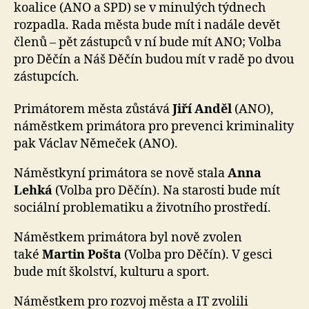
koalice (ANO a SPD) se v minulých týdnech
rozpadla. Rada města bude mít i nadále devět
členů – pět zástupců v ní bude mít ANO; Volba
pro Děčín a Náš Děčín budou mít v radě po dvou
zástupcích.
Primátorem města zůstává
Jiří Anděl
(ANO),
náměstkem primátora pro prevenci kriminality
pak Václav Němeček (ANO).
Náměstkyní primátora se nově stala
Anna
Lehká
(Volba pro Děčín). Na starosti bude mít
sociální problematiku a životního prostředí.
Náměstkem primátora byl nově zvolen
také
Martin Pošta
(Volba pro Děčín). V gesci
bude mít školství, kulturu a sport.
Náměstkem pro rozvoj města a IT zvolili