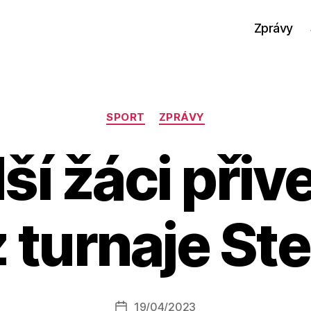
Zprávy
Rubriky
SPORT
ZPRÁVY
í žáci přive
 turnaje Ste
A
u
t
o
r:
Autor
19/04/2023
a
Datum