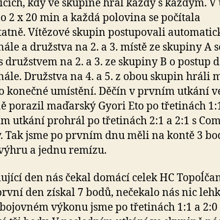
ících, kdy ve skupině hrál každý s každým. V
lo 2 x 20 min a každá polovina se počítala
atně. Vítězové skupin postupovali automatic
nále a družstva na 2. a 3. místě ze skupiny A s
 s družstvem na 2. a 3. ze skupiny B o postup 
nále. Družstva na 4. a 5. z obou skupin hráli 
o konečné umístění. Děčín v prvním utkání v
ě porazil maďarský Gyori Eto po třetinách 1:1
ím utkání prohrál po třetinách 2:1 a 2:1 s Co
. Tak jsme po prvním dnu měli na kontě 3 bo
výhru a jednu remízu.
ující den nás čekal domácí celek HC Topoĺčan
první den získal 7 bodů, nečekalo nás nic leh
 bojovném výkonu jsme po třetinách 1:1 a 2:0 