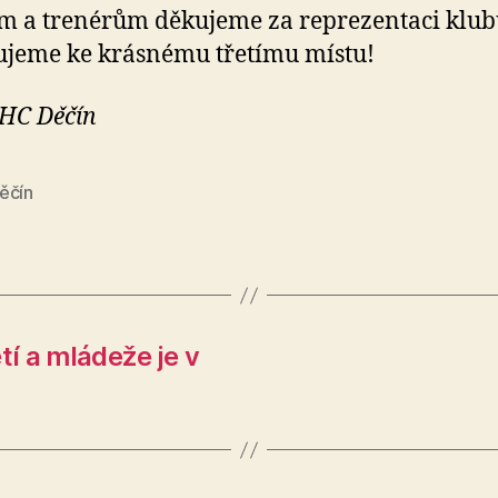
 a trenérům děkujeme za reprezentaci klub
ujeme ke krásnému třetímu místu!
 HC Děčín
ěčín
í a mládeže je v