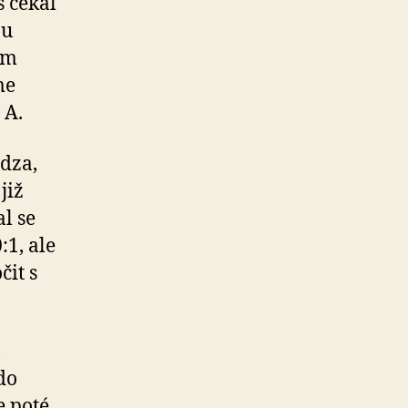
s čekal
ou
ím
me
 A.
dza,
již
l se
:1, ale
it s
,
do
e poté