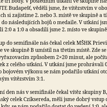
té tři body. V posledním utkání ve skupině ná
UTE Budapešť, věděli jsme, že vítězstvím v ob
ách si zajistíme 2. nebo 3. místě ve skupině a t
 do následujících bojů o medaile. V utkání js
li 2:0 a 1:0 a obsadili jsme 2. místo ve skupině
up do semifinále nás čekal celek MŠHK Prievi
se ve skupině B umístil na třetím místě. Zde se 
vyřazovacím způsobem 2×20 minut, ale počíta
ek z celého utkání. V utkání jsme prohrávali 0
o bojovém výkonu se nám podařilo utkání otoč
ým vítězstvím 3:1.
ní den nás v semifinále čekal vítěz skupiny B
ký celek Czíksereda, měli jsme dobrý vstup 
 kdy, se nám podařilo dostat do vedení 1:0, al