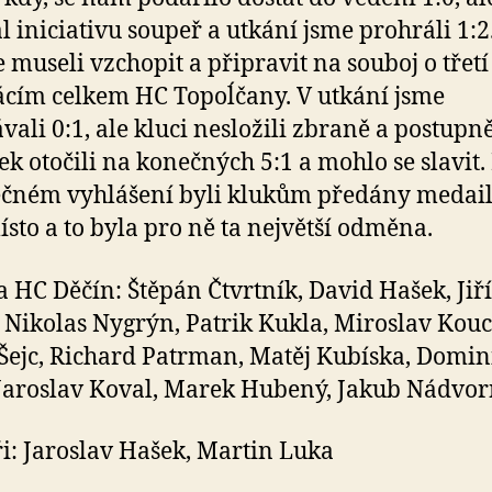
l iniciativu soupeř a utkání jsme prohráli 1:2
e museli vzchopit a připravit na souboj o třetí
cím celkem HC Topoĺčany. V utkání jsme
vali 0:1, ale kluci nesložili zbraně a postupn
ek otočili na konečných 5:1 a mohlo se slavit.
čném vyhlášení byli klukům předány medail
místo a to byla pro ně ta největší odměna.
a HC Děčín: Štěpán Čtvrtník, David Hašek, Jiří
 Nikolas Nygrýn, Patrik Kukla, Miroslav Kouc
Šejc, Richard Patrman, Matěj Kubíska, Domin
Jaroslav Koval, Marek Hubený, Jakub Nádvor
i: Jaroslav Hašek, Martin Luka