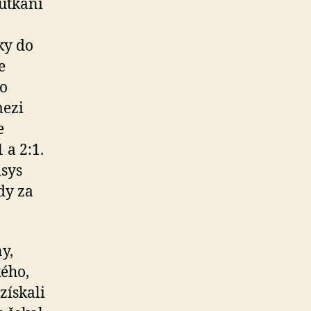
 utkání
ky do
e
do
mezi
e
 a 2:1.
msys
dy za
y,
kého,
získali