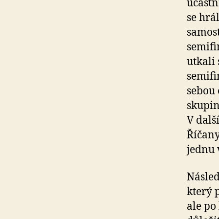
účastn
se hrá
samost
semifi
utkali
semifi
sebou 
skupin
V dalš
Říčany
jednu 
Násled
který 
ale po