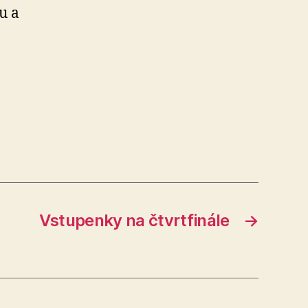
u a
Vstupenky na čtvrtfinále
→