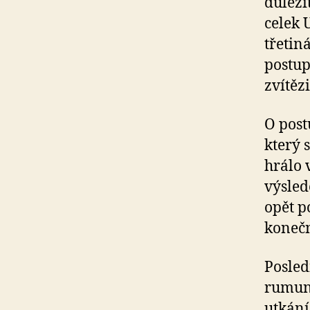
důleži
celek 
třetin
postup
zvítězi
O post
který 
hrálo 
výsled
opět p
konečn
Posled
rumuns
utkání