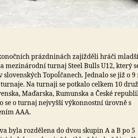
konočních prázdninách zajížděli hráči mladš
a mezinárodní turnaj Steel Bulls U12, který s
v slovenských Topoĺčanech. Jednalo se již o 9
 turnaje. Na turnaji se potkalo celkem 10 druž
venska, Maďarska, Rumunska a České republi
o se o turnaj nejvyšší výkonnostní úrovně s
ením AAA.
va byla rozdělena do dvou skupin A a B po 5