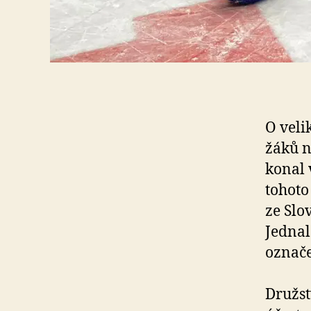
O veli
žáků n
konal 
tohoto
ze Slo
Jednal
označ
Družst