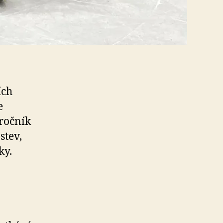
ích
e
 ročník
stev,
ky.