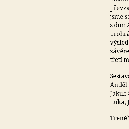
převza
jsme s
s domá
prohrá
výsled
závěre
třetí 
Sestav
Anděl,
Jakub 
Luka, 
Trenéř