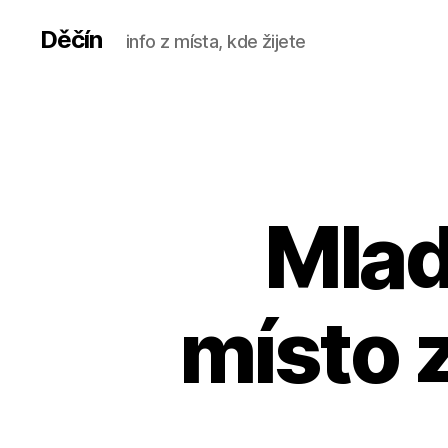
Děčín
info z místa, kde žijete
Mladš
místo z