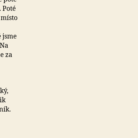
. Poté
 místo
ě jsme
 Na
e za
ký,
ik
ník.