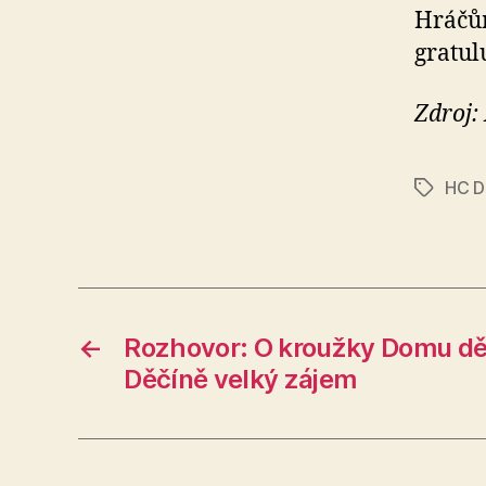
Hráčům
gratul
Zdroj:
HC D
Štítky
←
Rozhovor: O kroužky Domu dět
Děčíně velký zájem