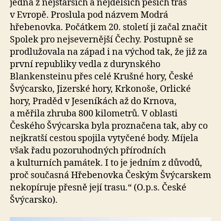
jedna z nejstarších a nejdelších pěších tras
v Evropě. Proslula pod názvem Modrá
hřebenovka. Počátkem 20. století ji začal značit
Spolek pro nejsevernější Čechy. Postupně se
prodlužovala na západ i na východ tak, že již za
první republiky vedla z durynského
Blankensteinu přes celé Krušné hory, České
Švýcarsko, Jizerské hory, Krkonoše, Orlické
hory, Praděd v Jeseníkách až do Krnova,
a měřila zhruba 800 kilometrů. V oblasti
Českého Švýcarska byla proznačena tak, aby co
nejkratší cestou spojila vytyčené body. Míjela
však řadu pozoruhodných přírodních
a kulturních památek. I to je jedním z důvodů,
proč současná Hřebenovka Českým Švýcarskem
nekopíruje přesně její trasu.“ (O.p.s. České
Švýcarsko).