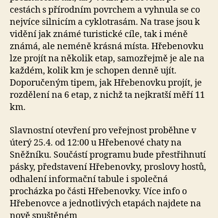
cestách s přírodním povrchem a vyhnula se co
nejvíce silnicím a cyklotrasám. Na trase jsou k
vidění jak známé turistické cíle, tak i méně
známá, ale neméně krásná místa. Hřebenovku
lze projít na několik etap, samozřejmě je ale na
každém, kolik km je schopen denně ujít.
Doporučeným tipem, jak Hřebenovku projít, je
rozdělení na 6 etap, z nichž ta nejkratší měří 11
km.
Slavnostní otevření pro veřejnost proběhne v
úterý 25.4. od 12:00 u Hřebenové chaty na
Sněžníku. Součástí programu bude přestřihnutí
pásky, představení Hřebenovky, proslovy hostů,
odhalení informační tabule i společná
procházka po části Hřebenovky. Více info o
Hřebenovce a jednotlivých etapách najdete na
nově spuštěném