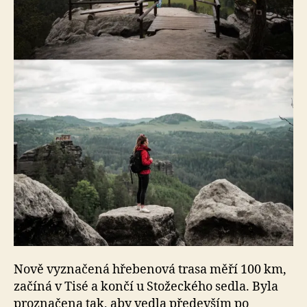
Nově vyznačená hřebenová trasa měří 100 km,
začíná v Tisé a končí u Stožeckého sedla. Byla
proznačena tak, aby vedla především po