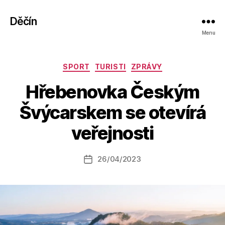
Děčín
Menu
Rubriky
SPORT
TURISTI
ZPRÁVY
Hřebenovka Českým
A
Švýcarskem se otevírá
u
t
veřejnosti
o
r:
Autor
26/04/2023
a
Datum
příspěvku
l
příspěvku
e
s
o