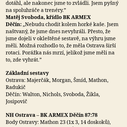
dotáhl, ale nakonec jsme to zvládli. Jsem pyšný
na spoluhráče a trenéry.”
Matěj Svoboda, křídlo BK ARMEX
Děčín:
„Nebudu chodit kolem horké kaše. Jsem
naštvaný, že jsme dnes nevyhráli. Přesto, že
jsme dojeli v okleštěné sestavě, na výhru jsme
měli. Možná rozhodlo to, že měla Ostrava širší
rotaci. Porážka nás mrzí, jelikož jsme měli na
to, zde vyhrát.”
Základní sestavy
Ostrava: Majerčák, Morgan, Šmíd, Mathon,
Radukič
Děčín: Walton, Nichols, Svoboda, Žikla,
Josipovič
NH Ostrava – BK ARMEX Děčín 87:78
Body Ostravy: Mathon 23 (1x 3, 14 doskoků),