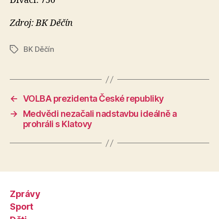
Diváci: 750
Zdroj: BK Děčín
BK Děčín
Štítky
←
VOLBA prezidenta České republiky
→
Medvědi nezačali nadstavbu ideálně a
prohráli s Klatovy
Zprávy
Sport