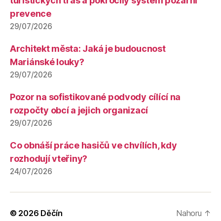
turistických tras a pokročilý systém požární
prevence
29/07/2026
Architekt města: Jaká je budoucnost
Mariánské louky?
29/07/2026
Pozor na sofistikované podvody cílící na
rozpočty obcí a jejich organizací
29/07/2026
Co obnáší práce hasičů ve chvílích, kdy
rozhodují vteřiny?
24/07/2026
© 2026
Děčín
Nahoru
↑