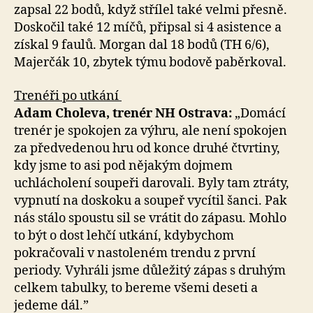
zapsal 22 bodů, když střílel také velmi přesně.
Doskočil také 12 míčů, připsal si 4 asistence a
získal 9 faulů. Morgan dal 18 bodů (TH 6/6),
Majerčák 10, zbytek týmu bodově paběrkoval.
Trenéři po utkání
Adam Choleva, trenér NH Ostrava:
„Domácí
trenér je spokojen za výhru, ale není spokojen
za předvedenou hru od konce druhé čtvrtiny,
kdy jsme to asi pod nějakým dojmem
uchlácholení soupeři darovali. Byly tam ztráty,
vypnutí na doskoku a soupeř vycítil šanci. Pak
nás stálo spoustu sil se vrátit do zápasu. Mohlo
to být o dost lehčí utkání, kdybychom
pokračovali v nastoleném trendu z první
periody. Vyhráli jsme důležitý zápas s druhým
celkem tabulky, to bereme všemi deseti a
jedeme dál.”