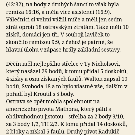
(42:32), na body z druhých šancí to však byla
remíza 16:16, a měla více asistencí (16:9).
Válečníci si velmi vážili míče a měli jen sedm
ztrát oproti 18 ostravským ztrátám. Také měli 10
zisků, domácí jen tři. V souboji laviček to
skončilo remízou 9:9, z čehož je patrné, že
hlavní úlohu v zápase hrály základní sestavy.
Děčín měl nejlepšího střelce v Ty Nicholsovi,
který nasázel 29 bodů, k tomu přidal 5 doskoků,
4 zisky a osm získaných faulů. Walton zapsal 19
bodů, Svoboda 18 a to bylo vlastně vše, dalším v
pořadí byl Kroutil s 5 body.
Ostrava se opět mohla spolehnout na
amerického pivota Mathona, který pálil s
obdivuhodnou jistotou – střelba za 2 body 9/10,
za 3 body 1/2, TH 2/2. K tomu přidal 14 doskoků,
2 bloky a získal 5 faulů. Druhý pivot Radukič