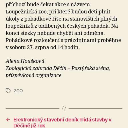
příchozí bude čekat akce s názvem
Loupežnická zoo, při které budou děti plnit
úkoly z pohádkové říše na stanovištích plných
loupežníků z oblíbených českých pohádek. Na
konci stezky nebude chybět ani odměna.
Pohádkové rozloučení s prázdninami proběhne
v sobotu 27. srpna od 14 hodin.
Alena Houšková
Zoologická zahrada Děčín – Pastýřská stěna,
příspěvková organizace
ZOO
Štítky
←
Elektronický stavební deník hlídá stavby v
Děčíně již rok