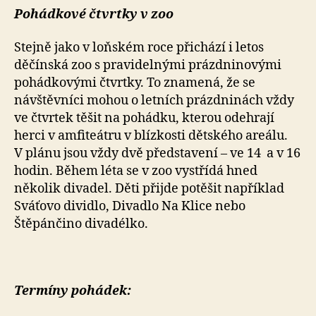
Pohádkové čtvrtky v zoo
Stejně jako v loňském roce přichází i letos
děčínská zoo s pravidelnými prázdninovými
pohádkovými čtvrtky. To znamená, že se
návštěvníci mohou o letních prázdninách vždy
ve čtvrtek těšit na pohádku, kterou odehrají
herci v amfiteátru v blízkosti dětského areálu.
V plánu jsou vždy dvě představení – ve 14 a v 16
hodin. Během léta se v zoo vystřídá hned
několik divadel. Děti přijde potěšit například
Sváťovo dividlo, Divadlo Na Klice nebo
Štěpánčino divadélko.
Termíny pohádek: