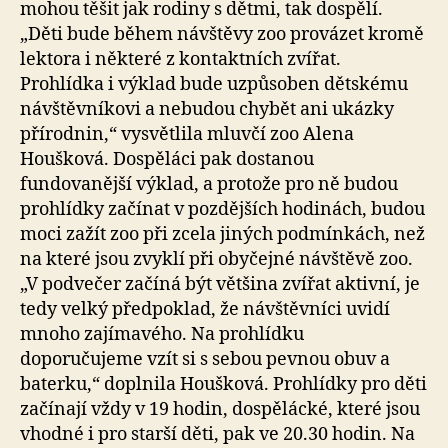
mohou těšit jak rodiny s dětmi, tak dospělí.
„Děti bude během návštěvy zoo provázet kromě
lektora i některé z kontaktních zvířat.
Prohlídka i výklad bude uzpůsoben dětskému
návštěvníkovi a nebudou chybět ani ukázky
přírodnin,“ vysvětlila mluvčí zoo Alena
Houšková. Dospěláci pak dostanou
fundovanější výklad, a protože pro ně budou
prohlídky začínat v pozdějších hodinách, budou
moci zažít zoo při zcela jiných podmínkách, než
na které jsou zvyklí při obyčejné návštěvě zoo.
„V podvečer začíná být většina zvířat aktivní, je
tedy velký předpoklad, že návštěvníci uvidí
mnoho zajímavého. Na prohlídku
doporučujeme vzít si s sebou pevnou obuv a
baterku,“ doplnila Houšková. Prohlídky pro děti
začínají vždy v 19 hodin, dospělácké, které jsou
vhodné i pro starší děti, pak ve 20.30 hodin. Na