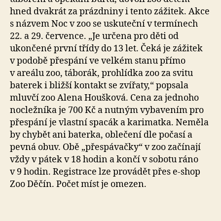
hned dvakrát za prázdniny i tento zážitek. Akce
s názvem Noc v zoo se uskuteční v termínech
22. a 29. července. „Je určena pro děti od
ukončené první třídy do 13 let. Čeká je zážitek
v podobě přespání ve velkém stanu přímo
v areálu zoo, táborák, prohlídka zoo za svitu
baterek i bližší kontakt se zvířaty,“ popsala
mluvčí zoo Alena Houšková. Cena za jednoho
nocležníka je 700 Kč a nutným vybavením pro
přespání je vlastní spacák a karimatka. Neměla
by chybět ani baterka, oblečení dle počasí a
pevná obuv. Obě „přespávačky“ v zoo začínají
vždy v pátek v 18 hodin a končí v sobotu ráno
v 9 hodin. Registrace lze provádět přes e-shop
Zoo Děčín. Počet míst je omezen.