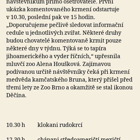
návštěvníkům přímo ošetřovatelé. První
ukázka komentovaného krmení odstartuje
v 10.30, poslední pak ve 15 hodin.
„Doporučujeme pečlivě sledovat informační
cedule u jednotlivých zvířat. Některé druhy
budou chovatelé komentovaně krmit pouze
některé dny v týdnu. Týká se to tapíra
jihoamerického a vyder říčních,“ upřesnila
mluvčí zoo Alena Houšková. Zajímavou
podívanou určitě návštěvníky čeká při krmení
medvěda kamčatského Bruna, který přišel před
třemi lety ze Zoo Brno a okamžitě se stal ikonou
Děčína.
10.30 h klokani rudokrcí
12.30 h chápani středoameričtí mexičtí