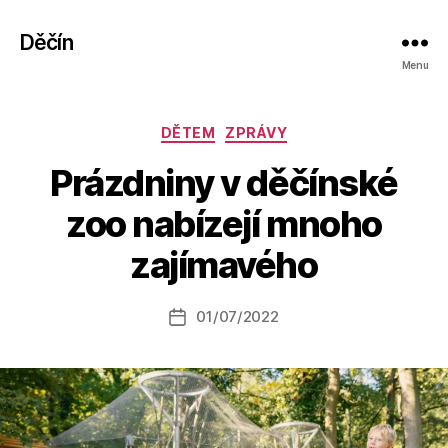
Děčín
Menu
Rubriky
DĚTEM
ZPRÁVY
Prázdniny v děčínské
A
zoo nabízejí mnoho
u
t
zajímavého
o
r:
Autor
01/07/2022
a
Datum
příspěvku
l
příspěvku
e
s
o