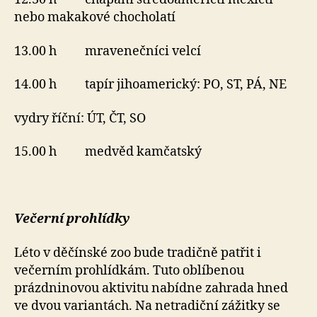
nebo makakové chocholatí
13.00 h mravenečníci velcí
14.00 h tapír jihoamerický: PO, ST, PÁ, NE
vydry říční: ÚT, ČT, SO
15.00 h medvěd kamčatský
Večerní prohlídky
Léto v děčínské zoo bude tradičně patřit i
večerním prohlídkám. Tuto oblíbenou
prázdninovou aktivitu nabídne zahrada hned
ve dvou variantách. Na netradiční zážitky se