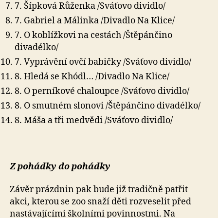
7. Šípková Růženka /Sváťovo dividlo/
7. Gabriel a Málinka /Divadlo Na Klice/
7. O koblížkovi na cestách /Štěpánčino
divadélko/
7. Vyprávění ovčí babičky /Sváťovo dividlo/
8. Hledá se Khódl… /Divadlo Na Klice/
8. O perníkové chaloupce /Sváťovo dividlo/
8. O smutném slonovi /Štěpánčino divadélko/
8. Máša a tři medvědi /Sváťovo dividlo/
Z pohádky do pohádky
Závěr prázdnin pak bude již tradičně patřit
akci, kterou se zoo snaží děti rozveselit před
nastávajícími školními povinnostmi. Na