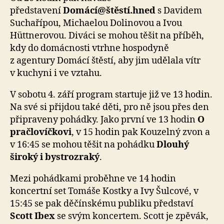
představení
Domácí@štěstí.hned
s Davidem
Suchařípou, Michaelou Dolinovou a Ivou
Hüttnerovou. Diváci se mohou těšit na příběh,
kdy do domácnosti vtrhne hospodyně
z agentury Domácí štěstí, aby jim udělala vítr
v kuchyni i ve vztahu.
V sobotu 4. září program startuje již ve 13 hodin.
Na své si přijdou také děti, pro ně jsou přes den
připraveny pohádky. Jako první ve 13 hodin
O
pračlovíčkovi
, v 15 hodin pak Kouzelný zvon a
v 16:45 se mohou těšit na pohádku
Dlouhý
široký i bystrozraký
.
Mezi pohádkami proběhne ve 14 hodin
koncertní set Tomáše Kostky a Ivy Šulcové, v
15:45 se pak děčínskému publiku představí
Scott Ibex
se svým koncertem. Scott je zpěvák,