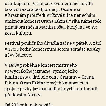
účinkujícími. V rámci rozvolnění město vítá
takovou akci a podporuje ji. Osobně si
v krásném prostředí Křížové ulice nenechám
uniknout koncert Orana Etkina,“ říká náměstek
primátora města Martin Pošta, který má ve své
gesci kulturu.
Festival pouličního divadla začne v pátek 3. září
v 17:30 hodin koncertním setem Tomáše Kostky
a Ivy Šulcové.
V 18:30 proběhne loncert mistrného
newyorského jazmana, vynikajícího
klarinetisty a držitele ceny Grammy – Orana
Etkina.
Oran Etkin
ve svých kompozicích
spojuje prvky jazzu a hudby jiných kontinentů,
především Afriky.
Od 20 hodin pak naváže