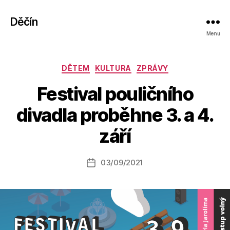
Děčín
Menu
Rubriky
DĚTEM
KULTURA
ZPRÁVY
Festival pouličního
A
divadla proběhne 3. a 4.
u
t
září
o
r:
Autor
03/09/2021
a
Datum
příspěvku
l
příspěvku
e
s
o