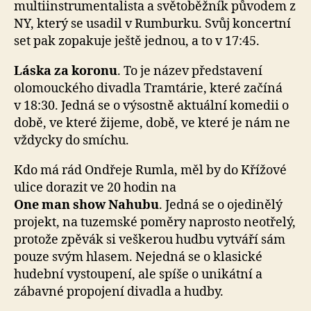
multiinstrumentalista a světoběžník původem z
NY, který se usadil v Rumburku. Svůj koncertní
set pak zopakuje ještě jednou, a to v 17:45.
Láska za koronu
. To je název představení
olomouckého divadla Tramtárie, které začíná
v 18:30. Jedná se o výsostně aktuální komedii o
době, ve které žijeme, době, ve které je nám ne
vždycky do smíchu.
Kdo má rád Ondřeje Rumla, měl by do Křížové
ulice dorazit ve 20 hodin na
One man show Nahubu
. Jedná se o ojedinělý
projekt, na tuzemské poměry naprosto neotřelý,
protože zpěvák si veškerou hudbu vytváří sám
pouze svým hlasem. Nejedná se o klasické
hudební vystoupení, ale spíše o unikátní a
zábavné propojení divadla a hudby.