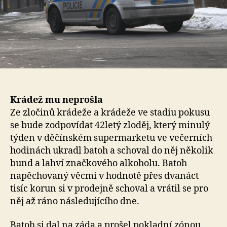
Krádež mu neprošla
Ze zločinů krádeže a krádeže ve stadiu pokusu
se bude zodpovídat 42letý zloděj, který minulý
týden v děčínském supermarketu ve večerních
hodinách ukradl batoh a schoval do něj několik
bund a lahví značkového alkoholu. Batoh
napěchovaný věcmi v hodnotě přes dvanáct
tisíc korun si v prodejně schoval a vrátil se pro
něj až ráno následujícího dne.
Batoh si dal na záda a prošel pokladní zónou,