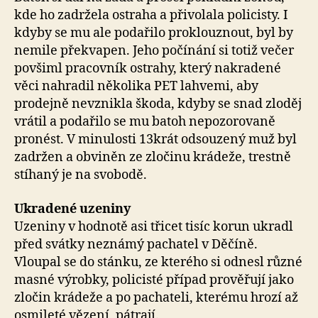
kde ho zadržela ostraha a přivolala policisty. I
kdyby se mu ale podařilo proklouznout, byl by
nemile překvapen. Jeho počínání si totiž večer
povšiml pracovník ostrahy, který nakradené
věci nahradil několika PET lahvemi, aby
prodejně nevznikla škoda, kdyby se snad zloděj
vrátil a podařilo se mu batoh nepozorovaně
pronést. V minulosti 13krát odsouzený muž byl
zadržen a obviněn ze zločinu krádeže, trestně
stíhaný je na svobodě.
Ukradené uzeniny
Uzeniny v hodnotě asi třicet tisíc korun ukradl
před svátky neznámý pachatel v Děčíně.
Vloupal se do stánku, ze kterého si odnesl různé
masné výrobky, policisté případ prověřují jako
zločin krádeže a po pachateli, kterému hrozí až
osmileté vězení, pátrají.