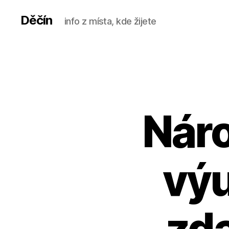
Děčín
info z místa, kde žijete
Náro
výu
zda