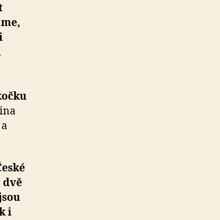
t
áme,
i
ů
d
 kočku
ina
 a
České
o dvě
jsou
k i