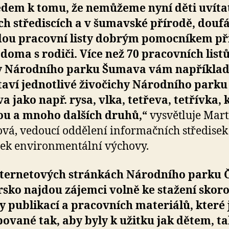
dem k tomu, že nemůžeme nyní děti uvíta
ch střediscích a v šumavské přírodě, douf
dou pracovní listy dobrým pomocníkem př
doma s rodiči. Více než 70 pracovních list
ny Národního parku Šumava vám napříkla
taví jednotlivé živočichy Národního parku
 jako např. rysa, vlka, tetřeva, tetřívka,
ou a mnoho dalších druhů,“
vysvětluje Mart
vá, vedoucí oddělení informačních středisek
sek environmentální výchovy.
nternetových stránkách Národního parku 
sko najdou zájemci volně ke stažení skor
y publikací a pracovních materiálů, které 
ované tak, aby byly k užitku jak dětem, ta