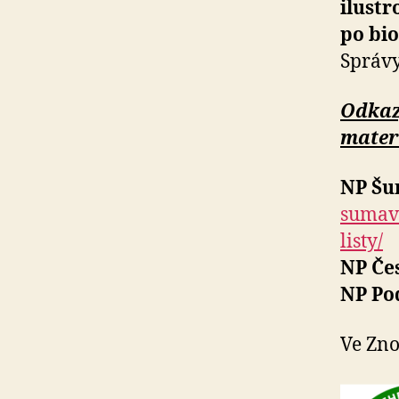
ilust
po bi
Správy
Odkaz
mater
NP Š
sumavu
listy/
NP Če
NP Po
Ve Zno