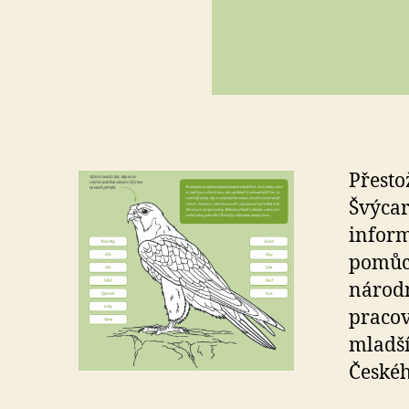
Přesto
Švýcar
inform
pomůce
národn
pracov
mladší
Českéh