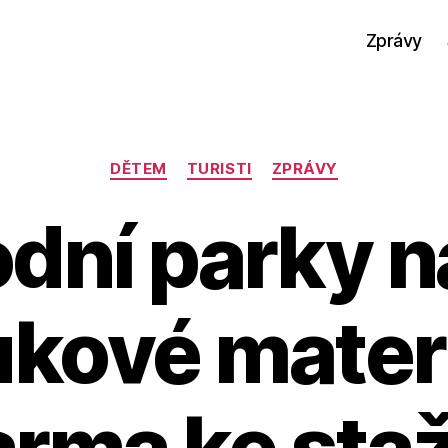
Zprávy
Rubriky
DĚTEM
TURISTI
ZPRÁVY
dní parky n
kové mater
rma ke sta
A
u