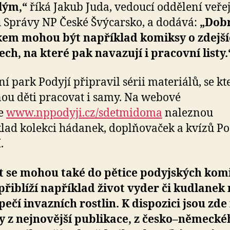
lým,“
říká Jakub Juda, vedoucí oddělení veře
 Správy NP České Švýcarsko, a dodává:
„Dob
kem mohou být například komiksy o zdejš
ech, na které pak navazují i pracovní listy.
í park Podyjí připravil sérii materiálů, se k
ou děti pracovat i samy. Na webové
ce
www.nppodyji.cz/sdetmidoma
naleznou
lad kolekci hádanek, doplňovaček a kvízů Po
.
t se mohou také do pětice podyjských kom
přiblíží například život vyder či kudlanek
ečí invazních rostlin. K dispozici jsou zde 
y z nejnovější publikace, z česko–německé