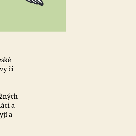
eské
vy či
užných
áci a
yjí a