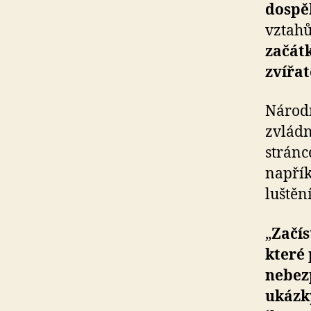
dospě
vztahů
začát
zvířat
Národn
zvládn
strán
napřík
luštění
„
Začís
které 
nebezp
ukázk