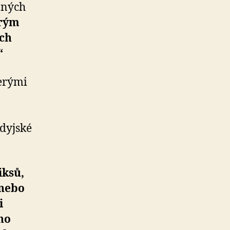
jných
rým
ích
“
terými
dyjské
iksů,
 nebo
i
ho