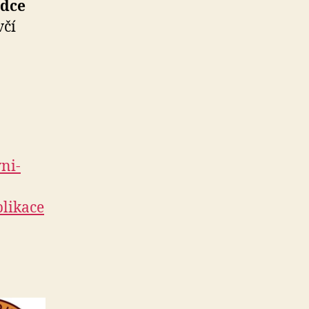
odce
včí
ni-
blikace