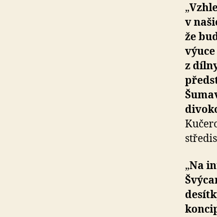
„
Vzhle
v naši
že bu
výuce 
z díl
předs
Šumava
divok
Kučero
středi
„
Na i
Švýcar
desítk
koncip