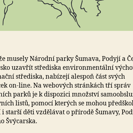
že musely Národní parky Šumava, Podyjí a Č
sko uzavřít střediska environmentální výcho
ační střediska, nabízejí alespoň část svých
k on-line. Na webových stránkách tří správ
ích parků je k dispozici množství samoobsl
ních listů, pomocí kterých se mohou předškol
 i starší děti vzdělávat o přírodě Šumavy, Pod
o Švýcarska.