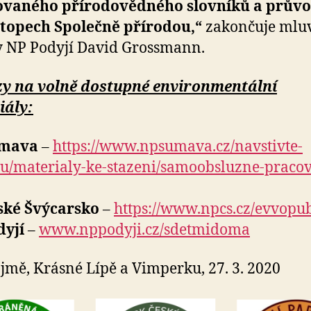
rovaného přírodovědného slovníků a prův
otopech Společně přírodou,“
zakončuje mlu
 NP Podyjí David Grossmann.
y na volně dostupné environmentální
iály:
umava
–
https://www.npsumava.cz/navstivte-
/materialy-ke-stazeni/samoobsluzne-pracov
ské Švýcarsko
–
https://www.npcs.cz/evvopu
dyjí
–
www.nppodyji.cz/sdetmidoma
jmě, Krásné Lípě a Vimperku, 27. 3. 2020