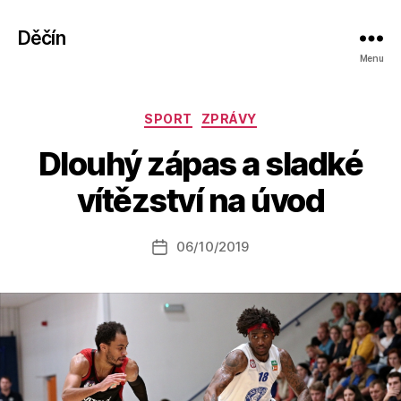
Děčín
Menu
Rubriky
SPORT
ZPRÁVY
A
Dlouhý zápas a sladké
u
t
vítězství na úvod
o
r:
Autor
06/10/2019
a
Datum
příspěvku
l
příspěvku
e
s
o