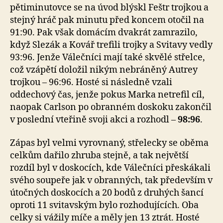
pětiminutovce se na úvod blýskl Feštr trojkou a
stejný hráč pak minutu před koncem otočil na
91:90. Pak však domácím dvakrát zamrazilo,
když Slezák a Kovář trefili trojky a Svitavy vedly
93:96. Jenže Válečníci mají také skvělé střelce,
což vzápětí doložil nikým nebráněný Autrey
trojkou – 96:96. Hosté si následně vzali
oddechový čas, jenže pokus Marka netrefil cíl,
naopak Carlson po obranném doskoku zakončil
v poslední vteřině svoji akci a rozhodl –
98:96
.
Zápas byl velmi vyrovnaný, střelecky se oběma
celkům dařilo zhruba stejně, a tak největší
rozdíl byl v doskocích, kde Válečníci přeskákali
svého soupeře jak v obranných, tak především v
útočných doskocích a 20 bodů z druhých šancí
oproti 11 svitavským bylo rozhodujících. Oba
celky si vážily míče a měly jen 13 ztrát. Hosté