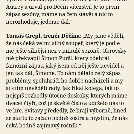
Autrey a urval pro Děčín vítězství. Je to první
zápas sezóny, máme na čem stavět a nic to
nerozhoduje, jedeme dál.“
Tomáš Grepl, trenér Děčína:
„My jsme věděli,
že nás čeká velmi silný soupeř, který je podle
mě ještě silnější než v minulé sezóně. Obrovsky
mě překvapil Šimon Puršl, který odehrál
famózní zápas, jaký jsem od něj ještě neviděl a
jen tak dál, Šimone. To nám dělalo celý zápas
problémy, spoluhráči ho dobře nacházeli a my
si s tím nevěděli rady. Jak říkal kolega, tak to
nejspíš rozhodly útočné doskoky, kterých máme
dvacet čtyři, což je skvělé číslo a udrželo nás to
ve hře. Svitavy přededly, že hrají výborně, hned
ze startu to začalo hodně zostra a myslím, že nás
čeká hodně zajímavý ročník.“