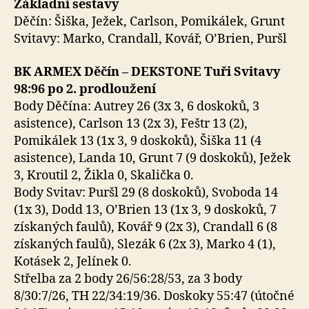
Základní sestavy
Děčín: Šiška, Ježek, Carlson, Pomikálek, Grunt
Svitavy: Marko, Crandall, Kovář, O’Brien, Puršl
BK ARMEX Děčín – DEKSTONE Tuři Svitavy
98:96 po 2. prodloužení
Body Děčína: Autrey 26 (3x 3, 6 doskoků, 3
asistence), Carlson 13 (2x 3), Feštr 13 (2),
Pomikálek 13 (1x 3, 9 doskoků), Šiška 11 (4
asistence), Landa 10, Grunt 7 (9 doskoků), Ježek
3, Kroutil 2, Žikla 0, Skalička 0.
Body Svitav: Puršl 29 (8 doskoků), Svoboda 14
(1x 3), Dodd 13, O’Brien 13 (1x 3, 9 doskoků, 7
získaných faulů), Kovář 9 (2x 3), Crandall 6 (8
získaných faulů), Slezák 6 (2x 3), Marko 4 (1),
Kotásek 2, Jelínek 0.
Střelba za 2 body 26/56:28/53, za 3 body
8/30:7/26, TH 22/34:19/36. Doskoky 55:47 (útočné