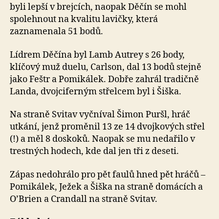
byli lepší v brejcích, naopak Děčín se mohl
spolehnout na kvalitu lavičky, která
zaznamenala 51 bodů.
Lídrem Děčína byl Lamb Autrey s 26 body,
klíčový muž duelu, Carlson, dal 13 bodů stejně
jako Feštr a Pomikálek. Dobře zahrál tradičně
Landa, dvojciferným střelcem byl i Šiška.
Na straně Svitav vyčníval Šimon Puršl, hráč
utkání, jenž proměnil 13 ze 14 dvojkových střel
(!) a měl 8 doskoků. Naopak se mu nedařilo v
trestných hodech, kde dal jen tři z deseti.
Zápas nedohrálo pro pět faulů hned pět hráčů –
Pomikálek, Ježek a Šiška na straně domácích a
O’Brien a Crandall na straně Svitav.