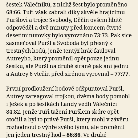
šestek Válečníků, z nichž šest bylo proměněno –
68:66. Tuři však zabrali díky skvěle hrajícímu
Puršlovi a trojce Svobody, Děčín ovšem hbitě
odpověděl a dvě minuty před koncem čtvrté
desetiminutovky bylo vyrovnáno 73:73. Pak sice
zasmečoval Puršl a Svoboda byl přesný z
trestných hodů, jenže tentýž hráč fauloval
Autreyho, který proměnil opět pouze jednu
šestku, ale Puršl na druhé straně pak ani jednu
a Autrey 6 vteřin před sirénou vyrovnal –
77:77
.
První prodloužení bodově odšpuntoval Puršl,
Autrey zareagoval trojkou, dvěma body pomohl
i Ježek a po šestkách Landy vedli Válečníci
84:82. Jenže Tuři tažení Puršlem skóre opět
otočili a byl to právě Puršl, který mohl v závěru
rozhodnout o výhře svého týmu, ale proměnil
jen jeden trestný hod –
86:86
. Ve druhé