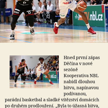
Hned první zápas
Děčína v nové
sezóně
Kooperativa NBL
nabídl dlouhou
bitvu, napínavou
podívanou,
parádní basketbal a sladké vítězství domácích
po druhém prodloužení. „Byla to úžasná bitva,