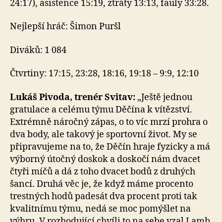
24:17), asistence 15:19, ztráty 13:13, fauly 33:28.
Nejlepší hráč: Šimon Puršl
Diváků: 1 084
Čtvrtiny: 17:15, 23:28, 18:16, 19:18 – 9:9, 12:10
Lukáš Pivoda, trenér Svitav:
„Ještě jednou
gratulace a celému týmu Děčína k vítězství.
Extrémně náročný zápas, o to víc mrzí prohra o
dva body, ale takový je sportovní život. My se
připravujeme na to, že Děčín hraje fyzicky a má
výborný útočný doskok a doskočí nám dvacet
čtyři míčů a dá z toho dvacet bodů z druhých
šancí. Druhá věc je, že když máme procento
trestných hodů padesát dva procent proti tak
kvalitnímu týmu, nedá se moc pomýšlet na
výhru. V rozhodující chvíli to na sebe vzal Lamb