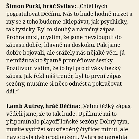
Šimon Puršl, hráč Svitav:
„Chtěl bych
pogratulovat Děčínu. Nás to bude hodně mrzet a
my se z toho budeme oklepávat, jak psychicky,
tak fyzicky. Byl to slouhý a náročný zápas.
Prohra mrzí, myslím, že jsme nevstoupili do
zápasu dobře, hlavně na doskoku. Pak jsme
dobře bojovali, ale srážely nás nějaké věci. Já
nemůžu takto špatně proměňovat šestky.
Pozitivum vidím, že to byl pro diváky hezký
zápas. Jak řekl náš trenér, byl to první zápas
sezóny, musíme si něco odnést a pokračovat
dál.“
Lamb Autrey, hráč Děčína:
„Velmi těžký zápas,
věděli jsme, že to tak bude. Upřímně mi to
připomínalo playoff loňské sezóny. Dobrý tým,
musíte vydržet soustředěný čtyřicet minut, ale
navíc byla dvě prodloužení. Výhra se nerodila