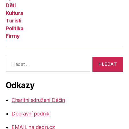
Děti
Kultura
Turisti
Politika
Firmy
Výsledky
vyhledávání:
Odkazy
Charitní sdružení Děčín
Dopravní podnik
EMAIL na decin.cz