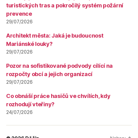
turistických tras a pokročilý systém požární
prevence
29/07/2026
Architekt města: Jaká je budoucnost
Mariánské louky?
29/07/2026
Pozor na sofistikované podvody cílící na
rozpočty obcí a jejich organizací
29/07/2026
Co obnáší práce hasičů ve chvílích, kdy
rozhodují vteřiny?
24/07/2026