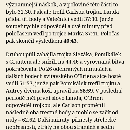
významnější náskok, a v polovině této části to
bylo 31:30. Pak ale trefil Carlson trojku, Landa
přidal tři body a Válečníci vedli 37:30. Jenže
soupeř rychle odpověděl a dvě minuty před
poločasem vedl po trojce Marka 37:41. Poločas
pak skončil výsledkem
40:43
.
Druhou půli zahájila trojka Slezáka, Pomikálek
s Gruntem ale snížili na 44:46 a vyrovnaná bitva
pokračovala. Po 26 odehraných minutách a
dalších bodech svitavského O’Briena sice hosté
vedli 51:57, jenže pak Pomikálek trefil trojku a
Autrey dvěma koši upravil na
58:59
. V poslední
periodě měl první slovo Landa, O’Brien
odpověděl trojkou, ale Carlson proměnil
následně oba trestné hody a mohlo se začít od
nuly – 62:62. Další minuty přinesly střelecké
nepřesnosti, ztráty na obou stranách a sedm