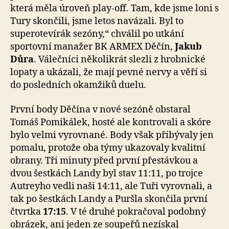
která měla úroveň play-off. Tam, kde jsme loni s
Tury skončili, jsme letos navázali. Byl to
superotevírák sezóny,“ chválil po utkání
sportovní manažer BK ARMEX Děčín,
Jakub
Důra
. Válečníci několikrát slezli z hrobnické
lopaty a ukázali, že mají pevné nervy a věří si
do posledních okamžiků duelu.
První body Děčína v nové sezóně obstaral
Tomáš Pomikálek, hosté ale kontrovali a skóre
bylo velmi vyrovnané. Body však přibývaly jen
pomalu, protože oba týmy ukazovaly kvalitní
obrany. Tři minuty před první přestávkou a
dvou šestkách Landy byl stav 11:11, po trojce
Autreyho vedli naši 14:11, ale Tuři vyrovnali, a
tak po šestkách Landy a Puršla skončila první
čtvrtka
17:15
. V té druhé pokračoval podobný
obrázek, ani jeden ze soupeřů nezískal