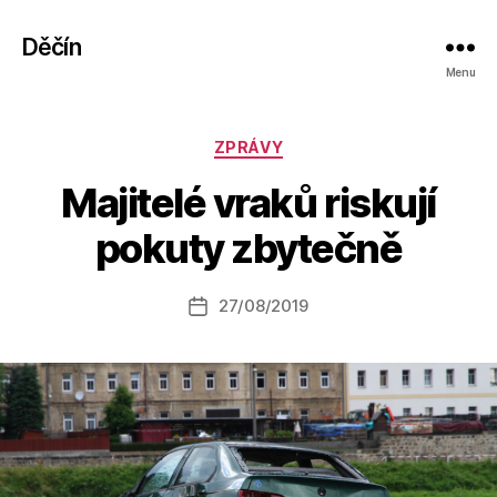
Děčín
Menu
Rubriky
ZPRÁVY
A
Majitelé vraků riskují
u
t
pokuty zbytečně
o
r:
Autor
27/08/2019
a
Datum
příspěvku
l
příspěvku
e
s
o