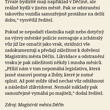
Trvalé bydliště mají například v Děčíně, ale
reálně bydlí v jiném městě. Pak se odstranění
takového vozidla samozřejmě protáhne na delší
dobu,“ vysvětlil ředitel.
Pokud se nepodaří vlastníka najít nebo dotyčný
na výzvy městské policie nereaguje a zchátralý
vůz již lze označit jako vrak, strážníci vše
zadokumentují a předají záležitost k dořešení
Magistrátu města Děčín. Likvidace a odstranění
vraku je pak záležitostí někdy i mnoha měsíců.
„Příliš nám v tom nepomáhá legislativa, která
jasně stanoví postup a lhůty, které je nutné
splnit. Až poté může úřad nechat vůz odtáhnout
a následně zlikvidovat. Nemalé náklady pak
samozřejmě vymáhá po majiteli,“ dodal ředitel.
Zdroj: Magistrát města Děčín