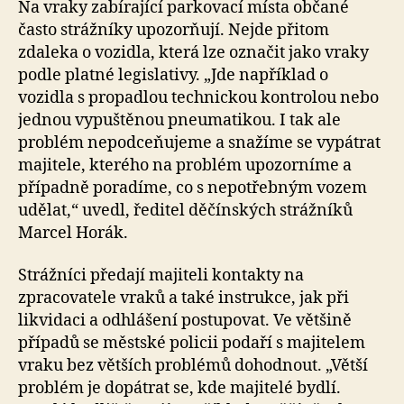
Na vraky zabírající parkovací místa občané
často strážníky upozorňují. Nejde přitom
zdaleka o vozidla, která lze označit jako vraky
podle platné legislativy. „Jde například o
vozidla s propadlou technickou kontrolou nebo
jednou vypuštěnou pneumatikou. I tak ale
problém nepodceňujeme a snažíme se vypátrat
majitele, kterého na problém upozorníme a
případně poradíme, co s nepotřebným vozem
udělat,“ uvedl, ředitel děčínských strážníků
Marcel Horák.
Strážníci předají majiteli kontakty na
zpracovatele vraků a také instrukce, jak při
likvidaci a odhlášení postupovat. Ve většině
případů se městské policii podaří s majitelem
vraku bez větších problémů dohodnout. „Větší
problém je dopátrat se, kde majitelé bydlí.