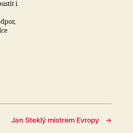
ustit i
odpor,
dce
Jan Steklý mistrem Evropy
→