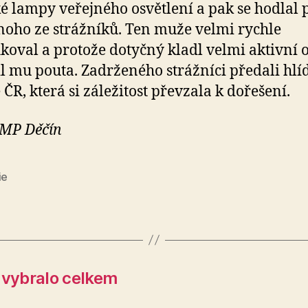
ké lampy veřejného osvětlení a pak se hodlal p
noho ze strážníků. Ten muže velmi rychle
ikoval a protože dotyčný kladl velmi aktivní 
l mu pouta. Zadrženého strážníci předali hlí
 ČR, která si záležitost převzala k dořešení.
 MP Děčín
ie
vybralo celkem