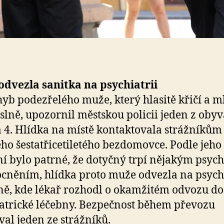
dvezla sanitka na psychiatrii
yb podezřelého muže, který hlasitě křičí a m
lně, upozornil městskou policii jeden z obyv
 4. Hlídka na místě kontaktovala strážníkům
o šestatřicetiletého bezdomovce. Podle jeho
í bylo patrné, že dotyčný trpí nějakým psyc
něním, hlídka proto muže odvezla na psychi
ně, kde lékař rozhodl o okamžitém odvozu do
atrické léčebny. Bezpečnost během převozu
oval jeden ze strážníků.