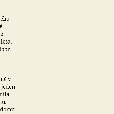
ného
é
ře
lesa.
dbor
omě v
 jeden
nila
mu.
i domu