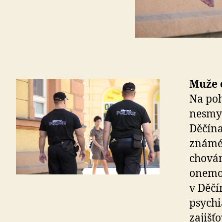
Muže o
Na poh
nesmys
Děčína
známéh
chován
onemoc
v Děčí
psychi
zajišť