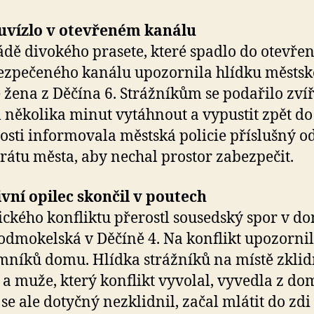
 uvízlo v otevřeném kanálu
dě divokého prasete, které spadlo do otevře
zpečeného kanálu upozornila hlídku městsk
e žena z Děčína 6. Strážníkům se podařilo zví
několika minut vytáhnout a vypustit zpět do 
osti informovala městská policie příslušný o
rátu města, aby nechal prostor zabezpečit.
vní opilec skončil v poutech
ického konfliktu přerostl sousedský spor v d
Podmokelská v Děčíně 4. Na konflikt upozornil
mníků domu. Hlídka strážníků na místě zklid
i a muže, který konflikt vyvolal, vyvedla z do
se ale dotyčný nezklidnil, začal mlátit do zd