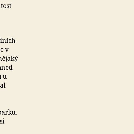
itost
edních
e v
nějaký
ihned
u u
al
parku.
si