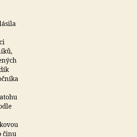
lásila
ci
íků,
dených
dík
očníka
batohu
odle
ykovou
o činu