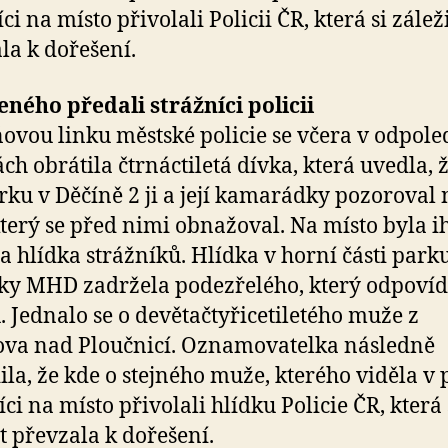
ci na místo přivolali Policii ČR, která si zálež
la k dořešení.
ného předali strážníci policii
ňovou linku městské policie se včera v odpol
ch obrátila čtrnáctiletá dívka, která uvedla, ž
rku v Děčíně 2 ji a její kamarádky pozoroval 
terý se před nimi obnažoval. Na místo byla 
a hlídka strážníků. Hlídka v horní části park
ky MHD zadržela podezřelého, který odpovíd
. Jednalo se o devětačtyřicetiletého muže z
va nad Ploučnicí. Oznamovatelka následně
ila, že kde o stejného muže, kterého viděla v 
íci na místo přivolali hlídku Policie ČR, která 
t převzala k dořešení.