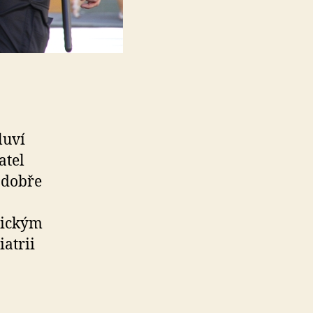
luví
atel
 dobře
hickým
atrii