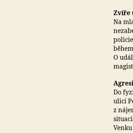
Zvíře
Na mlá
nezabe
polici
během 
O udál
magist
Agresi
Do fyz
ulici 
z náje
situac
Venku 