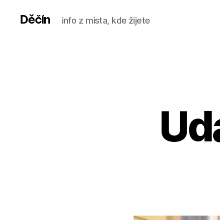
Děčín
info z místa, kde žijete
Udá