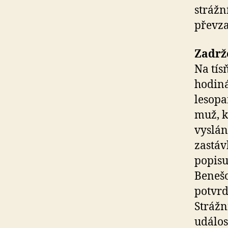
strážní
převza
Zadrže
Na tís
hodiná
lesopa
muž, k
vyslán
zastáv
popisu
Benešo
potvrd
Strážn
událos