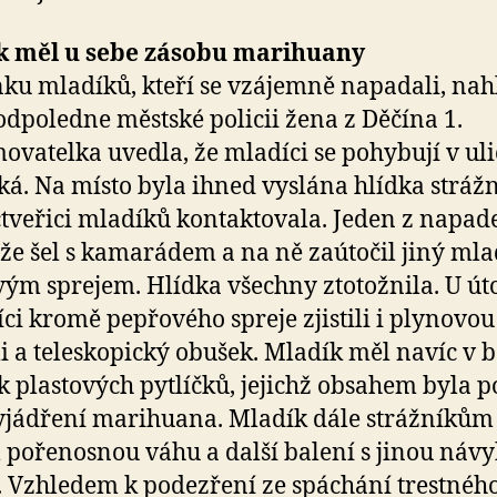
k měl u sebe zásobu marihuany
ku mladíků, kteří se vzájemně napadali, nah
odpoledne městské policii žena z Děčína 1.
vatelka uvedla, že mladíci se pohybují v uli
á. Na místo byla ihned vyslána hlídka strážn
čtveřici mladíků kontaktovala. Jeden z napa
 že šel s kamarádem a na ně zaútočil jiný mla
ým sprejem. Hlídka všechny ztotožnila. U út
íci kromě pepřového spreje zjistili i plynovou
li a teleskopický obušek. Mladík měl navíc v 
k plastových pytlíčků, jejichž obsahem byla p
yjádření marihuana. Mladík dále strážníkům
 pořenosnou váhu a další balení s jinou náv
. Vzhledem k podezření ze spáchání trestnéh