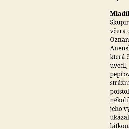
Mladí
Skupin
včera 
Oznamo
Anensk
která 
uvedl,
pepřov
strážn
poisto
několi
jeho v
ukázal
látkou