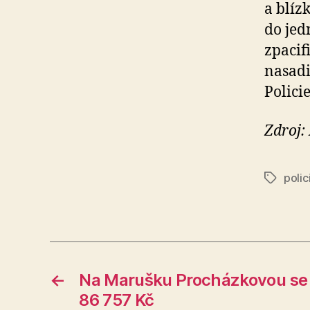
a blíz
do jed
zpacif
nasadi
Policie
Zdroj:
polic
Štítky
←
Na Marušku Procházkovou se 
86 757 Kč