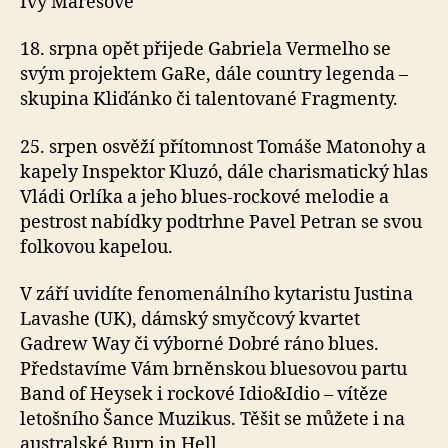
Ivy Marešové
18. srpna opět přijede Gabriela Vermelho se
svým projektem GaRe, dále country legenda –
skupina Kliďánko či talentované Fragmenty.
25. srpen osvěží přítomnost Tomáše Matonohy a
kapely Inspektor Kluzó, dále charismatický hlas
Vládi Orlíka a jeho blues-rockové melodie a
pestrost nabídky podtrhne Pavel Petran se svou
folkovou kapelou.
V září uvidíte fenomenálního kytaristu Justina
Lavashe (UK), dámský smyčcový kvartet
Gadrew Way či výborné Dobré ráno blues.
Představíme Vám brněnskou bluesovou partu
Band of Heysek i rockové Idio&Idio – vítěze
letošního Šance Muzikus. Těšit se můžete i na
australské Burn in Hell.