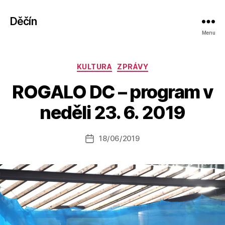
Děčín
Menu
Rubriky
KULTURA
ZPRÁVY
A
ROGALO DC – program v
u
t
neděli 23. 6. 2019
o
r:
Autor
18/06/2019
a
Datum
příspěvku
l
příspěvku
e
s
o