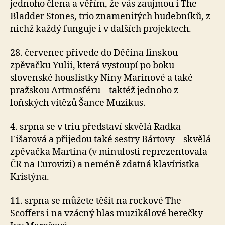
jednoho člena a věřím, že vás zaujmou i The
Bladder Stones, trio znamenitých hudebníků, z
nichž každý funguje i v dalších projektech.
28. červenec přivede do Děčína finskou
zpěvačku Yulii, která vystoupí po boku
slovenské houslistky Niny Marinové a také
pražskou Artmosféru – taktéž jednoho z
loňských vítězů Šance Muzikus.
4. srpna se v triu představí skvělá Radka
Fišarová a přijedou také sestry Bártovy – skvělá
zpěvačka Martina (v minulosti reprezentovala
ČR na Eurovizi) a neméně zdatná klavíristka
Kristýna.
11. srpna se můžete těšit na rockové The
Scoffers i na vzácný hlas muzikálové herečky