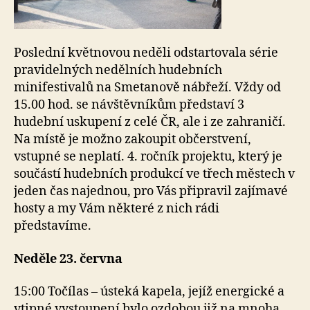
Poslední květnovou neděli odstartovala série
pravidelných nedělních hudebních
minifestivalů na Smetanově nábřeží. Vždy od
15.00 hod. se návštěvníkům představí 3
hudební uskupení z celé ČR, ale i ze zahraničí.
Na místě je možno zakoupit občerstvení,
vstupné se neplatí. 4. ročník projektu, který je
součástí hudebních produkcí ve třech městech v
jeden čas najednou, pro Vás připravil zajímavé
hosty a my Vám některé z nich rádi
představíme.
Neděle 23. června
15:00 Točílas – ústeká kapela, jejíž energické a
vtipné vystoupení bylo ozdobou již na mnoha