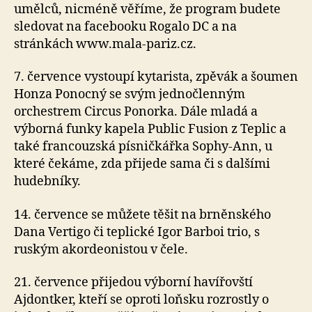
umělců, nicméně věříme, že program budete
sledovat na facebooku Rogalo DC a na
stránkách www.mala-pariz.cz.
7. července vystoupí kytarista, zpěvák a šoumen
Honza Ponocný se svým jednočlenným
orchestrem Circus Ponorka. Dále mladá a
výborná funky kapela Public Fusion z Teplic a
také francouzská písničkářka Sophy-Ann, u
které čekáme, zda přijede sama či s dalšími
hudebníky.
14. července se můžete těšit na brněnského
Dana Vertigo či teplické Igor Barboi trio, s
ruským akordeonistou v čele.
21. července přijedou výborní havířovští
Ajdontker, kteří se oproti loňsku rozrostly o