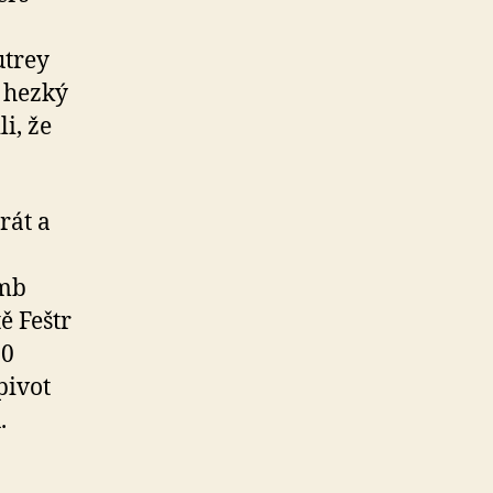
utrey
e hezký
li, že
rát a
amb
ě Feštr
20
pivot
.