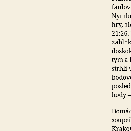
faulov
Nymbur
hry, a
21:26.
zablok
doskok
tým a 
strhli
bodově
posled
hody 
Domácí
soupeř
Krakov