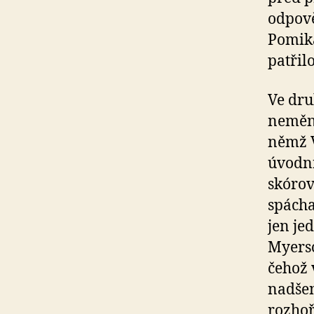
odpově
Pomiká
patřil
Ve dru
neměni
němž V
úvodní
skórov
spácha
jen je
Myerso
čehož 
nadšen
rozhoř