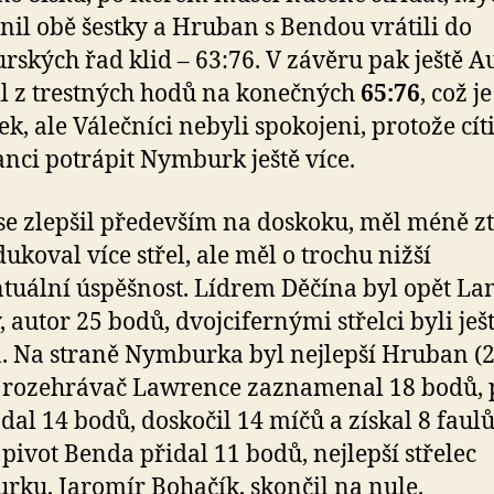
il obě šestky a Hruban s Bendou vrátili do
ských řad klid – 63:76. V závěru pak ještě A
l z trestných hodů na konečných
65:76
, což j
k, ale Válečníci nebyli spokojeni, protože cíti
anci potrápit Nymburk ještě více.
se zlepšil především na doskoku, měl méně zt
ukoval více střel, ale měl o trochu nižší
tuální úspěšnost. Lídrem Děčína byl opět L
, autor 25 bodů, dvojcifernými střelci byli ješt
a. Na straně Nymburka byl nejlepší Hruban (
 rozehrávač Lawrence zaznamenal 18 bodů, 
dal 14 bodů, doskočil 14 míčů a získal 8 faulů
pivot Benda přidal 11 bodů, nejlepší střelec
ku, Jaromír Bohačík, skončil na nule.