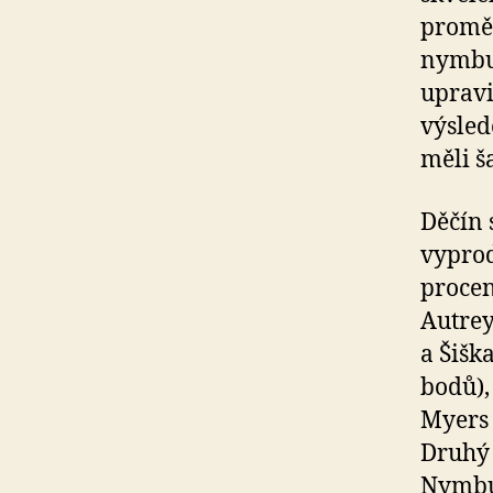
proměn
nymbur
upravi
výslede
měli š
Děčín 
vyprod
procen
Autrey
a Šišk
bodů),
Myers 
Druhý 
Nymbur