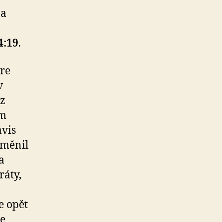
 a
4:19
.
óre
v
 z
ům
vis
oměnil
a
ráty,
e opět
se