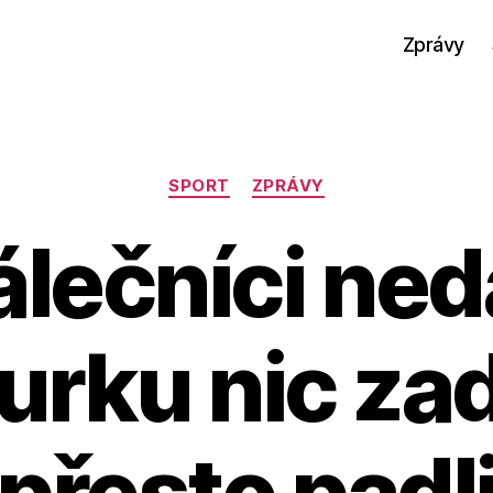
Zprávy
Rubriky
SPORT
ZPRÁVY
lečníci ned
rku nic za
přesto padl
A
u