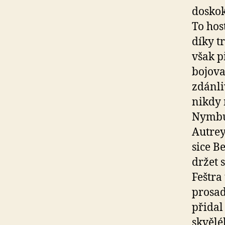
doskok
To hos
díky t
však p
bojova
zdánl
nikdy 
Nymbur
Autrey
sice B
držet 
Feštra
prosad
přidal
skvělé