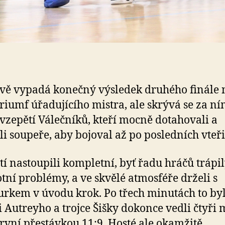
vě vypadá konečný výsledek druhého finále 
triumf úřadujícího mistra, ale skrývá se za n
 vzepětí Válečníků, kteří mocně dotahovali a
li soupeře, aby bojoval až po posledních vteři
tí nastoupili kompletní, byť řadu hráčů trápi
tní problémy, a ve skvělé atmosféře drželi s
kem v úvodu krok. Po třech minutách to byl
i Autreyho a trojce Šišky dokonce vedli čtyři
rvní přestávkou 11:9. Hosté ale okamžitě