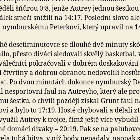
děli šňůrou 0:8, jenže Autrey jednou šestkou
lek smečí snížili na 14:17. Poslední slovo ale
o nymburskému Peterkovi, který upravil na
1
hé desetiminutovce se dlouhé dvě minuty sk
lo, přesto diváci sledovali skvělý basketbal, 
álečníci pokračovali v dobrém doskakování
 čtvrtiny a dobrou obranou nedovolili host
at. Po dvou minutách dokonce nymburský Da
l nesportovní faul na Autreyho, který ale pr
dnu šestku, o chvíli později získal Grunt faul n
vi a bylo to 17:19. Hosté chybovali a dělali zt
využil Autrey k trojce, čímž ještě více vybudil
é domácí diváky – 20:19. Pak se na palubovc
ela tuhá bitva, v níž body nepadaly, naopak 