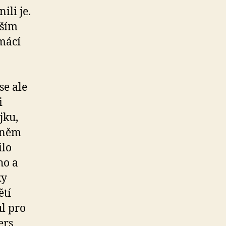
ili je.
vším
omácí
 se ale
i
jku,
o něm
ilo
ho a
ky
ětí
ul pro
ers