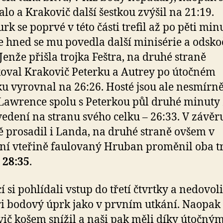
alo a Krakovič další šestkou zvýšil na 21:19.
k se poprvé v této části trefil až po pěti min
le hned se mu povedla další minisérie a odsko
 Jenže přišla trojka Feštra, na druhé straně
oval Krakovič Peterku a Autrey po útočném
u vyrovnal na 26:26. Hosté jsou ale nesmírně
Lawrence spolu s Peterkou půl druhé minuty
 vedení na stranu svého celku – 26:33. V závěr
 prosadil i Landa, na druhé straně ovšem v
ní vteřině faulovaný Hruban proměnil oba t
–
28:35
.
 si pohlídali vstup do třetí čtvrtky a nedovoli
i bodový úprk jako v prvním utkání. Naopak
ič košem snížil a naši pak měli díky útočný