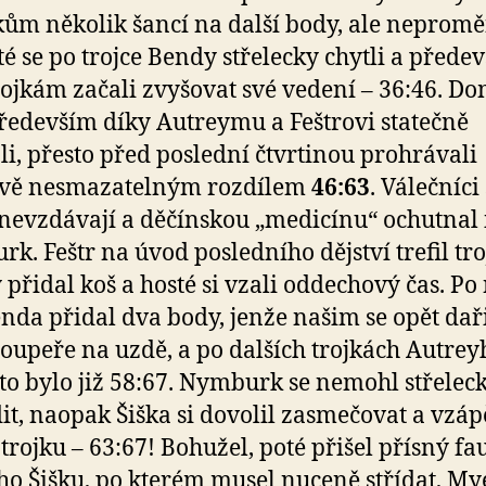
ům několik šancí na další body, ale neproměn
té se po trojce Bendy střelecky chytli a přede
rojkám začali zvyšovat své vedení – 36:46. D
ředevším díky Autreymu a Feštrovi statečně
li, přesto před poslední čtvrtinou prohrávali
ivě nesmazatelným rozdílem
46:63
. Válečníci
nevzdávají a děčínskou „medicínu“ ochutnal 
k. Feštr na úvod posledního dějství trefil tro
 přidal koš a hosté si vzali oddechový čas. P
enda přidal dva body, jenže našim se opět dař
soupeře na uzdě, a po dalších trojkách Autrey
 to bylo již 58:67. Nymburk se nemohl střelec
it, naopak Šiška si dovolil zasmečovat a vzáp
 trojku – 63:67! Bohužel, poté přišel přísný fa
ho Šišku, po kterém musel nuceně střídat, My