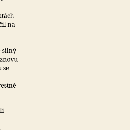
utách
čil na
 silný
 znovu
u se
restné
li
m