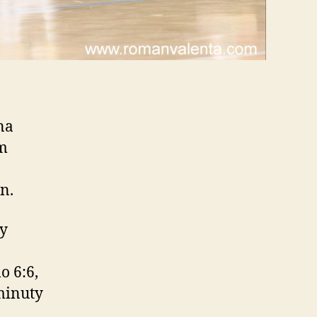
na
ím
n.
ly
o 6:6,
 minuty