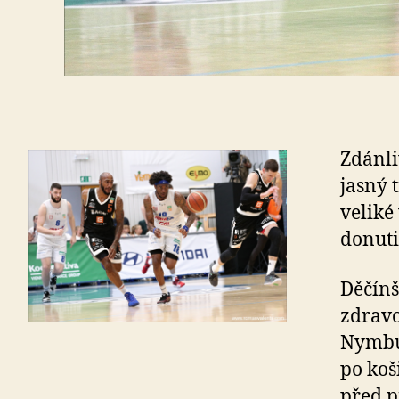
Zdánli
jasný 
veliké
donuti
Děčínš
zdravo
Nymbur
po koš
před p