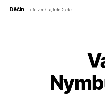
Děčín
info z místa, kde žijete
Vá
Nymbu