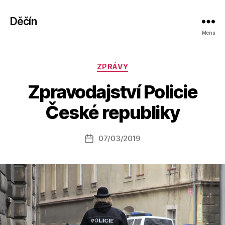
Děčín
Menu
Rubriky
ZPRÁVY
A
Zpravodajství Policie
u
t
České republiky
o
r:
Autor
07/03/2019
a
Datum
příspěvku
l
příspěvku
e
s
o