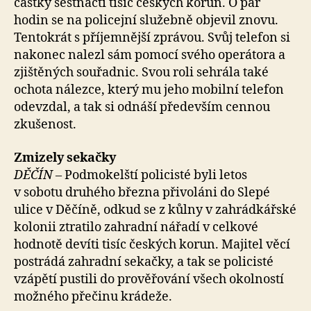
částky šestnácti tisíc českých korun. O pár
hodin se na policejní služebně objevil znovu.
Tentokrát s příjemnější zprávou. Svůj telefon si
nakonec nalezl sám pomocí svého operátora a
zjištěných souřadnic. Svou roli sehrála také
ochota nálezce, který mu jeho mobilní telefon
odevzdal, a tak si odnáší především cennou
zkušenost.
Zmizely sekačky
DĚČÍN –
Podmokelští policisté byli letos
v sobotu druhého března přivoláni do Slepé
ulice v Děčíně, odkud se z kůlny v zahrádkářské
kolonii ztratilo zahradní nářadí v celkové
hodnotě devíti tisíc českých korun. Majitel věcí
postrádá zahradní sekačky, a tak se policisté
vzápětí pustili do prověřování všech okolností
možného přečinu krádeže.