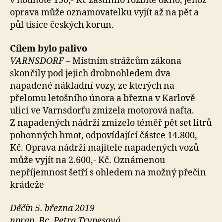
v hodnotě 150,- Kč zastínilo rozbité okno, jehož
oprava může oznamovatelku vyjít až na pět a
půl tisíce českých korun.
Cílem bylo palivo
VARNSDORF –
Místním strážcům zákona
skončily pod jejich drobnohledem dva
napadené nákladní vozy, ze kterých na
přelomu letošního února a března v Karlově
ulici ve Varnsdorfu zmizela motorová nafta.
Z napadených nádrží zmizelo téměř pět set litrů
pohonných hmot, odpovídající částce 14.800,-
Kč. Oprava nádrží majitele napadených vozů
může vyjít na 2.600,- Kč. Oznámenou
nepříjemnost šetří s ohledem na možný přečin
krádeže
Děčín 5. března 2019
nprap. Bc. Petra Trypesová