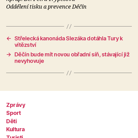
Oddělení tisku a prevence Děčín
←
Střelecká kanonáda Slezáka dotáhla Tury k
vítězství
→
Děčín bude mít novou obřadní síň, stávající již
nevyhovuje
Zprávy
Sport
Děti
Kultura
Turisti