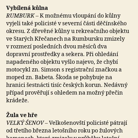
Vybílená kůlna
RUMBURK –
K možnému vloupání do kůlny
vyjeli také policisté v severní části děčínského
okresu. Z dřevěné kůlny u rekreačního objektu
ve Starých Křečanech na Rumbursku zmizely
v rozmezí posledních dvou měsíců dva
dopravní prostředky a sekera. Při ohledání
napadeného objektu vyšlo najevo, že chybí
motocykl zn. Simson s registrační značkou a
moped zn. Babeta. Škoda se pohybuje na
hranici šestnácti tisíc českých korun. Nedávný
případ prověřují s ohledem na možný přečin
krádeže.
Žula ve hře
VELKÝ ŠENOV –
Velkošenovští policisté pátrají
od třetího března letošního roku po žulových