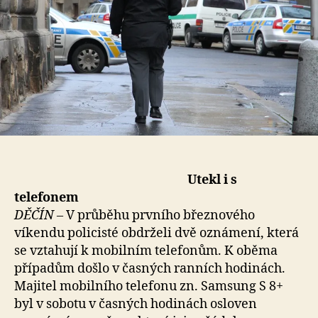
Utekl i s
telefonem
DĚČÍN –
V průběhu prvního březnového
víkendu policisté obdrželi dvě oznámení, která
se vztahují k mobilním telefonům. K oběma
případům došlo v časných ranních hodinách.
Majitel mobilního telefonu zn. Samsung S 8+
byl v sobotu v časných hodinách osloven