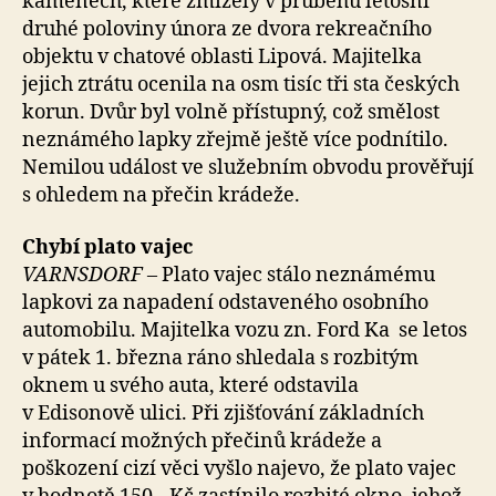
kamenech, které zmizely v průběhu letošní
druhé poloviny února ze dvora rekreačního
objektu v chatové oblasti Lipová. Majitelka
jejich ztrátu ocenila na osm tisíc tři sta českých
korun. Dvůr byl volně přístupný, což smělost
neznámého lapky zřejmě ještě více podnítilo.
Nemilou událost ve služebním obvodu prověřují
s ohledem na přečin krádeže.
Chybí plato vajec
VARNSDORF –
Plato vajec stálo neznámému
lapkovi za napadení odstaveného osobního
automobilu. Majitelka vozu zn. Ford Ka se letos
v pátek 1. března ráno shledala s rozbitým
oknem u svého auta, které odstavila
v Edisonově ulici. Při zjišťování základních
informací možných přečinů krádeže a
poškození cizí věci vyšlo najevo, že plato vajec