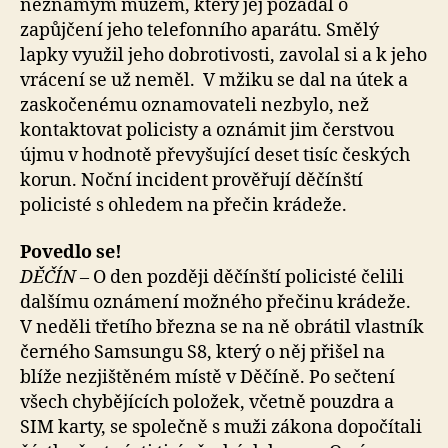
neznámým mužem, který jej požádal o
zapůjčení jeho telefonního aparátu. Smělý
lapky využil jeho dobrotivosti, zavolal si a k jeho
vrácení se už neměl. V mžiku se dal na útek a
zaskočenému oznamovateli nezbylo, než
kontaktovat policisty a oznámit jim čerstvou
újmu v hodnotě převyšující deset tisíc českých
korun. Noční incident prověřují děčínští
policisté s ohledem na přečin krádeže.
Povedlo se!
DĚČÍN –
O den později děčínští policisté čelili
dalšímu oznámení možného přečinu krádeže.
V neděli třetího března se na ně obrátil vlastník
černého Samsungu S8, který o něj přišel na
blíže nezjištěném místě v Děčíně. Po sečtení
všech chybějících položek, včetně pouzdra a
SIM karty, se společně s muži zákona dopočítali