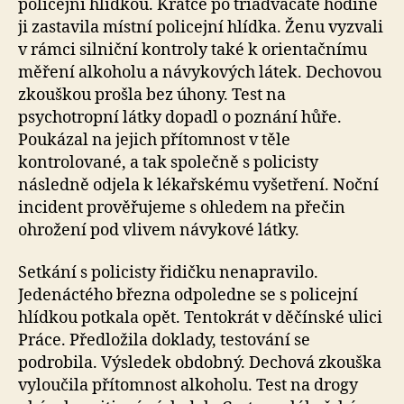
policejní hlídkou. Krátce po třiadvacáté hodině
ji zastavila místní policejní hlídka. Ženu vyzvali
v rámci silniční kontroly také k orientačnímu
měření alkoholu a návykových látek. Dechovou
zkouškou prošla bez úhony. Test na
psychotropní látky dopadl o poznání hůře.
Poukázal na jejich přítomnost v těle
kontrolované, a tak společně s policisty
následně odjela k lékařskému vyšetření. Noční
incident prověřujeme s ohledem na přečin
ohrožení pod vlivem návykové látky.
Setkání s policisty řidičku nenapravilo.
Jedenáctého března odpoledne se s policejní
hlídkou potkala opět. Tentokrát v děčínské ulici
Práce. Předložila doklady, testování se
podrobila. Výsledek obdobný. Dechová zkouška
vyloučila přítomnost alkoholu. Test na drogy