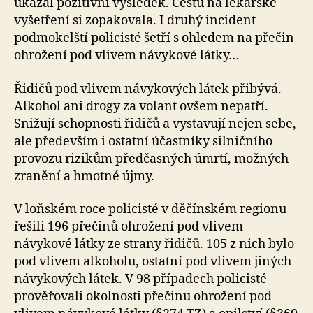
ukázal pozitivní výsledek. Cestu na lékařské
vyšetření si zopakovala. I druhý incident
podmokelští policisté šetří s ohledem na přečin
ohrožení pod vlivem návykové látky…
Řidičů pod vlivem návykových látek přibývá.
Alkohol ani drogy za volant ovšem nepatří.
Snižují schopnosti řidičů a vystavují nejen sebe,
ale především i ostatní účastníky silničního
provozu rizikům předčasných úmrtí, možných
zranění a hmotné újmy.
V loňském roce policisté v děčínském regionu
řešili 196 přečinů ohrožení pod vlivem
návykové látky ze strany řidičů. 105 z nich bylo
pod vlivem alkoholu, ostatní pod vlivem jiných
návykových látek. V 98 případech policisté
prověřovali okolnosti přečinu ohrožení pod