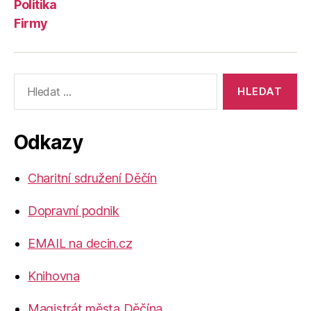
Politika
Firmy
Výsledky
vyhledávání:
Odkazy
Charitní sdružení Děčín
Dopravní podnik
EMAIL na decin.cz
Knihovna
Magistrát města Děčína