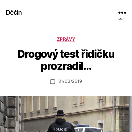
Děčín
Menu
Rubriky
ZPRÁVY
A
Drogový test řidičku
u
t
prozradil…
o
r:
Autor
31/03/2019
a
Datum
příspěvku
l
příspěvku
e
s
o