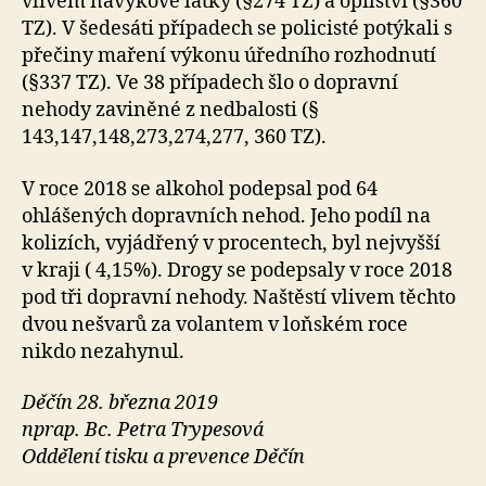
vlivem návykové látky (§274 TZ) a opilství (§360
TZ). V šedesáti případech se policisté potýkali s
přečiny maření výkonu úředního rozhodnutí
(§337 TZ). Ve 38 případech šlo o dopravní
nehody zaviněné z nedbalosti (§
143,147,148,273,274,277, 360 TZ).
V roce 2018 se alkohol podepsal pod 64
ohlášených dopravních nehod. Jeho podíl na
kolizích, vyjádřený v procentech, byl nejvyšší
v kraji ( 4,15%). Drogy se podepsaly v roce 2018
pod tři dopravní nehody. Naštěstí vlivem těchto
dvou nešvarů za volantem v loňském roce
nikdo nezahynul.
Děčín 28. března 2019
nprap. Bc. Petra Trypesová
Oddělení tisku a prevence Děčín