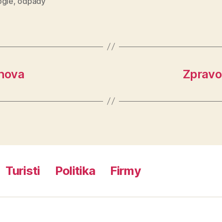
ogie
,
odpady
chova
Zpravod
Turisti
Politika
Firmy