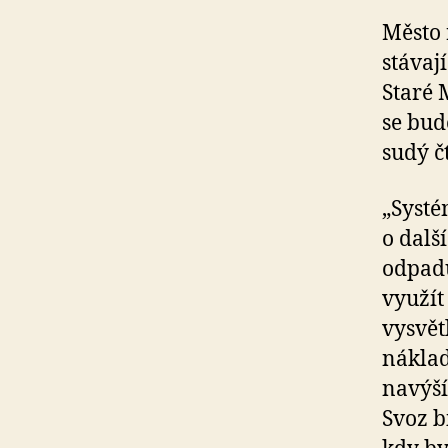
Město 
stávaj
Staré 
se bud
sudý č
„Systé
o dalš
odpadu
využít
vysvět
náklad
navýší 
Svoz b