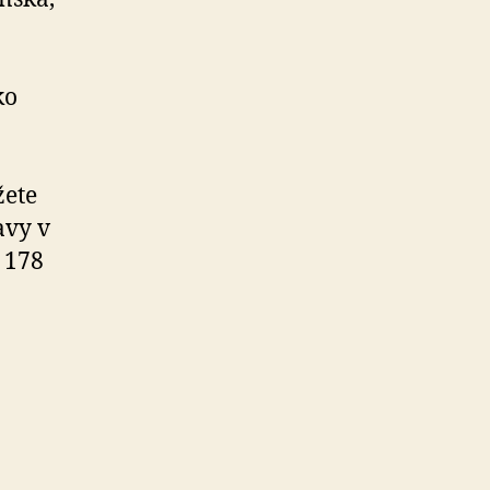
ko
žete
avy v
 178