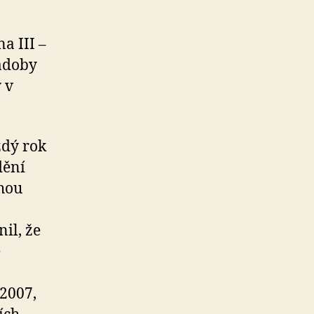
a III –
nádoby
 v
ždý rok
dění
ohou
il, že
e
 2007,