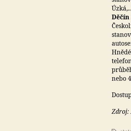
Úzká,.
Děčín 
Českol
stanov
autose
Hnědé 
telefo
průběh
nebo 4
Dostup
Zdroj: