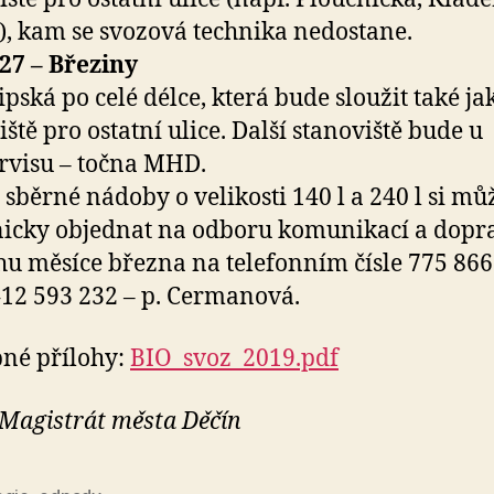
.), kam se svozová technika nedostane.
27 – Březiny
ipská po celé délce, která bude sloužit také ja
iště pro ostatní ulice. Další stanoviště bude u
rvisu – točna MHD.
sběrné nádoby o velikosti 140 l a 240 l si mů
nicky objednat na odboru komunikací a dopr
u měsíce března na telefonním čísle 775 866
12 593 232 – p. Cermanová.
né přílohy:
BIO_svoz_2019.pdf
 Magistrát města Děčín