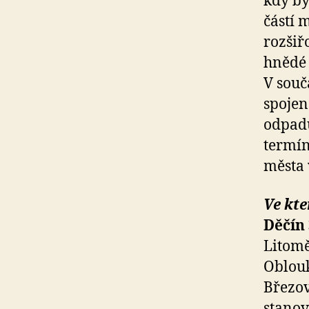
kdy by
částí 
rozšiř
hnědé 
V souč
spojen
odpadu
termín
města 
Ve kte
Děčín 
Litomě
Oblouk
Březov
stanov