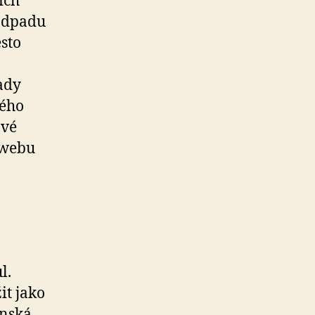
ích
 odpadu
sto
ady
ného
ové
 webu
l.
it jako
enská,