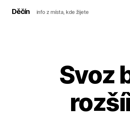
Děčín
info z místa, kde žijete
Svoz b
rozšíř