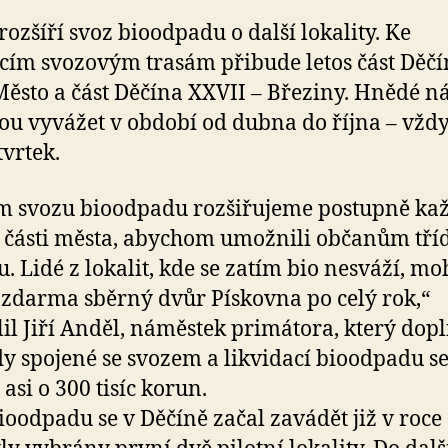
rozšíří svoz bioodpadu o další lokality. Ke
ícím svozovým trasám přibude letos část Děčín
Město a část Děčína XXVII – Březiny. Hnědé 
ou vyvážet v období od dubna do října – vždy
tvrtek.
m svozu bioodpadu rozšiřujeme postupně ka
í části města, abychom umožnili občanům tří
. Lidé z lokalit, kde se zatím bio nesváží, m
 zdarma sběrný dvůr Pískovna po celý rok,“
lil Jiří Anděl, náměstek primátora, který dopln
y spojené se svozem a likvidací bioodpadu s
asi o 300 tisíc korun.
ioodpadu se v Děčíně začal zavádět již v roce