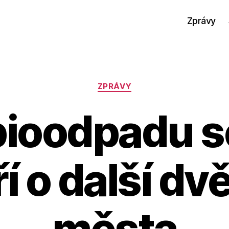
Zprávy
Rubriky
ZPRÁVY
ioodpadu se
í o další dv
města
A
u