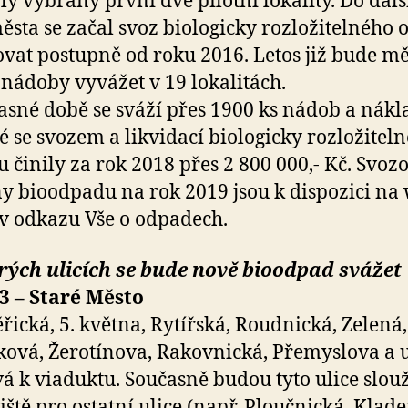
ly vybrány první dvě pilotní lokality. Do dalš
města se začal svoz biologicky rozložitelného
ovat postupně od roku 2016. Letos již bude mě
nádoby vyvážet v 19 lokalitách.
asné době se sváží přes 1900 ks nádob a nákl
é se svozem a likvidací biologicky rozložitel
 činily za rok 2018 přes 2 800 000,- Kč. Svoz
y bioodpadu na rok 2019 jsou k dispozici na
v odkazu Vše o odpadech.
rých ulicích se bude nově bioodpad svážet
3 – Staré Město
řická, 5. května, Rytířská, Roudnická, Zelená,
ová, Žerotínova, Rakovnická, Přemyslova a u
á k viaduktu. Současně budou tyto ulice slouž
iště pro ostatní ulice (např. Ploučnická, Klad