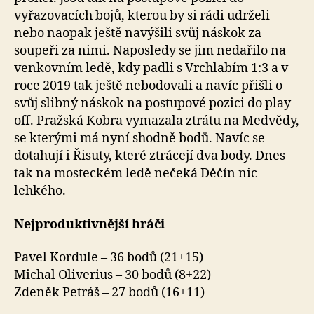
vyřazovacích bojů, kterou by si rádi udrželi
nebo naopak ještě navýšili svůj náskok za
soupeři za nimi. Naposledy se jim nedařilo na
venkovním ledě, kdy padli s Vrchlabím 1:3 a v
roce 2019 tak ještě nebodovali a navíc přišli o
svůj slibný náskok na postupové pozici do play-
off. Pražská Kobra vymazala ztrátu na Medvědy,
se kterými má nyní shodně bodů. Navíc se
dotahují i Řisuty, které ztrácejí dva body. Dnes
tak na mosteckém ledě nečeká Děčín nic
lehkého.
Nejproduktivnější hráči
Pavel Kordule – 36 bodů (21+15)
Michal Oliverius – 30 bodů (8+22)
Zdeněk Petráš – 27 bodů (16+11)