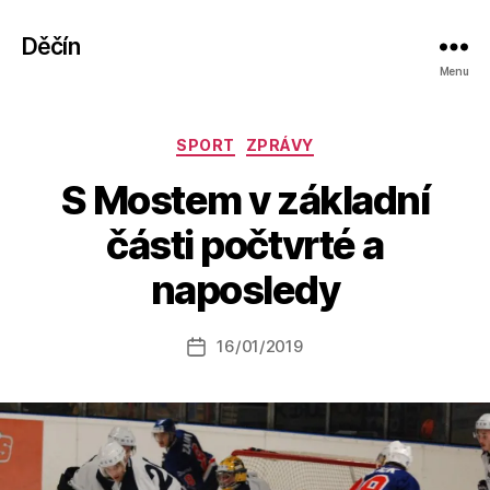
Děčín
Menu
Rubriky
SPORT
ZPRÁVY
S Mostem v základní
A
části počtvrté a
u
t
naposledy
o
r:
Autor
16/01/2019
a
Datum
příspěvku
l
příspěvku
e
s
o