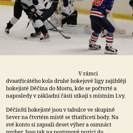
V rámci
dvaatřicátého kola druhé hokejové ligy zajíždějí
hokejisté Děčína do Mostu, kde se počtvrté a
naposledy v základní části utkají s místním Lvy.
Děčínští hokejisté jsou v tabulce ve skupině
Sever na čtvrtém místě se třiatřiceti body. Na
své konto si zapsali deset výher a osmnáct
proher. Jsou tak na postupové pozici do