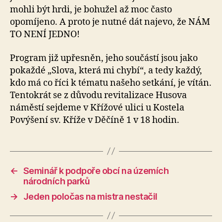
mohli být hrdi, je bohužel až moc často
opomíjeno. A proto je nutné dát najevo, že NÁM
TO NENÍ JEDNO!
Program již upřesněn, jeho součástí jsou jako
pokaždé „Slova, která mi chybí“, a tedy každý,
kdo má co říci k tématu našeho setkání, je vítán.
Tentokrát se z důvodu revitalizace Husova
náměstí sejdeme v Křížové ulici u Kostela
Povýšení sv. Kříže v Děčíně 1 v 18 hodin.
←
Seminář k podpoře obcí na územích
národních parků
→
Jeden poločas na mistra nestačil