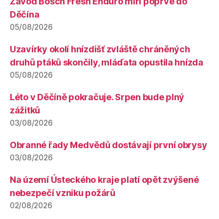
Závod Bosch Fresh Enduro míří poprvé do
Děčína
05/08/2026
Uzavírky okolí hnízdišť zvláště chráněných
druhů ptáků skončily, mláďata opustila hnízda
05/08/2026
Léto v Děčíně pokračuje. Srpen bude plný
zážitků
03/08/2026
Obranné řady Medvědů dostávají první obrysy
03/08/2026
Na území Ústeckého kraje platí opět zvýšené
nebezpečí vzniku požárů
02/08/2026