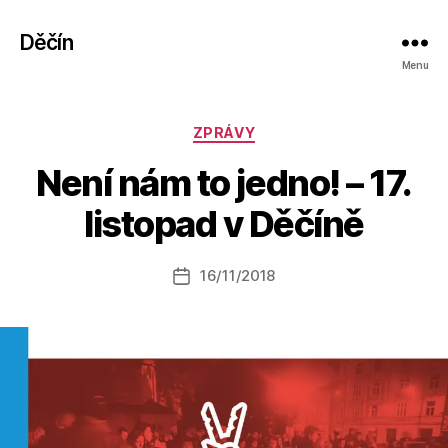
Děčín
Menu
Rubriky
ZPRÁVY
A
Není nám to jedno! – 17.
u
t
listopad v Děčíně
o
r:
Autor
16/11/2018
a
Datum
příspěvku
l
příspěvku
e
s
o