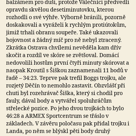
balzámem pro duši, protože Válečníci předvedli
opravdu skvělou desetiminutovku, kterou
rozhodli o své výhře. Výborně bránili, pozorně
doskakovali a vyráželi k rychlým protiútokům,
jimiž trhali obranu soupeře. Také ukazovali
bojovnost a žádný míč pro ně nebyl ztracený.
Zkrátka Ostrava chvílemi nevěděla kam dřív
skočit a rozdíl ve skóre se zvětšoval. Domácí
nedovolili hostům první čtyři minuty skórovat a
naopak Kroutil s Šiškou zaznamenali 11 bodů v
řadě – 34:23. Teprve pak trefil Boggs trojku, ale
rozjetý Děčín to nemohlo zastavit. Obzvlášť při
chuti byl rozehrávač Šiška, který si chodil pro
fauly, dával body a vytvářel spoluhráčům
střelecké pozice. Po jeho dvou trojkách to bylo
46:28 a ARMEX Sportcentrum se třáslo v
základech. V závěru poločasu pak přidal trojku i
Landa, po něm se blýskl pěti body druhý