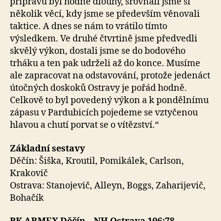
přípravu byl hodně dlouhý, srovnali jsme si
několik věcí, kdy jsme se především věnovali
taktice. A dnes se nám to vrátilo tímto
výsledkem. Ve druhé čtvrtině jsme předvedli
skvělý výkon, dostali jsme se do bodového
trháku a ten pak udrželi až do konce. Musíme
ale zapracovat na odstavování, protože jedenáct
útočných doskoků Ostravy je pořád hodně.
Celkově to byl povedený výkon a k pondělnímu
zápasu v Pardubicích pojedeme se vztyčenou
hlavou a chutí porvat se o vítězství.“
Základní sestavy
Děčín: Šiška, Kroutil, Pomikálek, Carlson,
Krakovič
Ostrava: Stanojevič, Alleyn, Boggs, Zaharijevič,
Bohačík