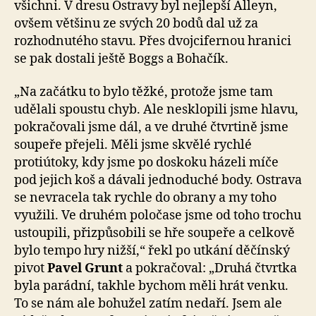
všichni. V dresu Ostravy byl nejlepší Alleyn,
ovšem většinu ze svých 20 bodů dal už za
rozhodnutého stavu. Přes dvojcifernou hranici
se pak dostali ještě Boggs a Bohačík.
„Na začátku to bylo těžké, protože jsme tam
udělali spoustu chyb. Ale nesklopili jsme hlavu,
pokračovali jsme dál, a ve druhé čtvrtině jsme
soupeře přejeli. Měli jsme skvělé rychlé
protiútoky, kdy jsme po doskoku házeli míče
pod jejich koš a dávali jednoduché body. Ostrava
se nevracela tak rychle do obrany a my toho
využili. Ve druhém poločase jsme od toho trochu
ustoupili, přizpůsobili se hře soupeře a celkově
bylo tempo hry nižší,“ řekl po utkání děčínský
pivot
Pavel Grunt
a pokračoval: „Druhá čtvrtka
byla parádní, takhle bychom měli hrát venku.
To se nám ale bohužel zatím nedaří. Jsem ale