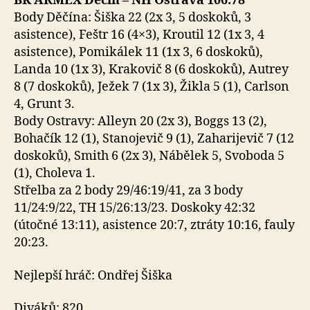
BK ARMEX Děčín – NH Ostrava 106:78
Body Děčína: Šiška 22 (2x 3, 5 doskoků, 3
asistence), Feštr 16 (4×3), Kroutil 12 (1x 3, 4
asistence), Pomikálek 11 (1x 3, 6 doskoků),
Landa 10 (1x 3), Krakovič 8 (6 doskoků), Autrey
8 (7 doskoků), Ježek 7 (1x 3), Žikla 5 (1), Carlson
4, Grunt 3.
Body Ostravy: Alleyn 20 (2x 3), Boggs 13 (2),
Bohačík 12 (1), Stanojevič 9 (1), Zaharijevič 7 (12
doskoků), Smith 6 (2x 3), Nábělek 5, Svoboda 5
(1), Choleva 1.
Střelba za 2 body 29/46:19/41, za 3 body
11/24:9/22, TH 15/26:13/23. Doskoky 42:32
(útočné 13:11), asistence 20:7, ztráty 10:16, fauly
20:23.
Nejlepší hráč: Ondřej Šiška
Diváků: 820