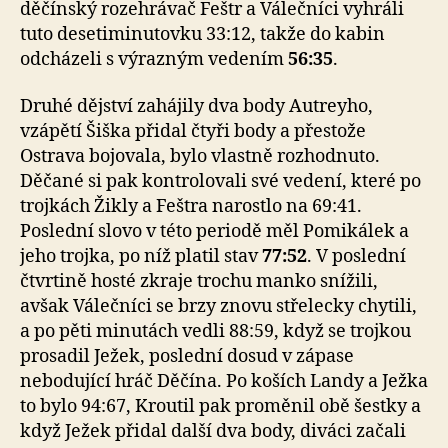
děčínský rozehrávač Feštr a Válečníci vyhráli
tuto desetiminutovku 33:12, takže do kabin
odcházeli s výrazným vedením
56:35
.
Druhé dějství zahájily dva body Autreyho,
vzápětí Šiška přidal čtyři body a přestože
Ostrava bojovala, bylo vlastně rozhodnuto.
Děčané si pak kontrolovali své vedení, které po
trojkách Žikly a Feštra narostlo na 69:41.
Poslední slovo v této periodě měl Pomikálek a
jeho trojka, po níž platil stav
77:52
. V poslední
čtvrtině hosté zkraje trochu manko snížili,
avšak Válečníci se brzy znovu střelecky chytili,
a po pěti minutách vedli 88:59, když se trojkou
prosadil Ježek, poslední dosud v zápase
nebodující hráč Děčína. Po koších Landy a Ježka
to bylo 94:67, Kroutil pak proměnil obě šestky a
když Ježek přidal další dva body, diváci začali