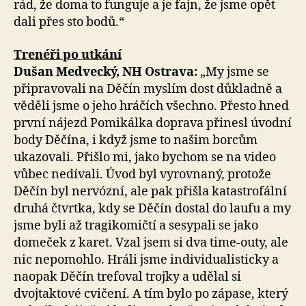
rád, že doma to funguje a je fajn, že jsme opět
dali přes sto bodů.“
Trenéři po utkání
Dušan Medvecký, NH Ostrava:
„My jsme se
připravovali na Děčín myslím dost důkladně a
věděli jsme o jeho hráčích všechno. Přesto hned
první nájezd Pomikálka doprava přinesl úvodní
body Děčína, i když jsme to našim borcům
ukazovali. Přišlo mi, jako bychom se na video
vůbec nedívali. Úvod byl vyrovnaný, protože
Děčín byl nervózní, ale pak přišla katastrofální
druhá čtvrtka, kdy se Děčín dostal do laufu a my
jsme byli až tragikomičtí a sesypali se jako
domeček z karet. Vzal jsem si dva time-outy, ale
nic nepomohlo. Hráli jsme individualisticky a
naopak Děčín trefoval trojky a udělal si
dvojtaktové cvičení. A tím bylo po zápase, který