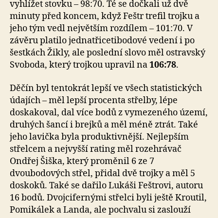
vyhlížet stovku – 98:70. Té se dočkali už dvě
minuty před koncem, když Feštr trefil trojku a
jeho tým vedl největším rozdílem – 101:70. V
závěru platilo jednatřicetibodové vedení i po
šestkách Žikly, ale poslední slovo měl ostravský
Svoboda, který trojkou upravil na
106:78
.
Děčín byl tentokrát lepší ve všech statistických
údajích – měl lepší procenta střelby, lépe
doskakoval, dal více bodů z vymezeného území,
druhých šancí i brejků a měl méně ztrát. Také
jeho lavička byla produktivnější. Nejlepším
střelcem a nejvyšší rating měl rozehrávač
Ondřej Šiška, který proměnil 6 ze 7
dvoubodových střel, přidal dvě trojky a měl 5
doskoků. Také se dařilo Lukáši Feštrovi, autoru
16 bodů. Dvojcifernými střelci byli ještě Kroutil,
Pomikálek a Landa, ale pochvalu si zaslouží