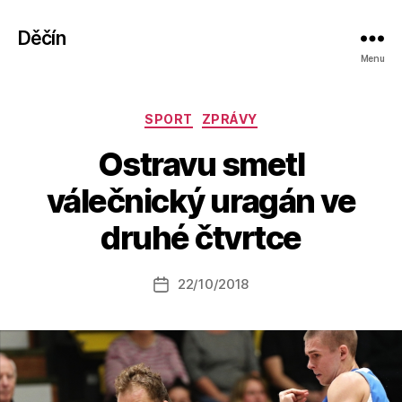
Děčín
Menu
Rubriky
SPORT
ZPRÁVY
Ostravu smetl
A
válečnický uragán ve
u
t
druhé čtvrtce
o
r:
Autor
22/10/2018
a
Datum
příspěvku
l
příspěvku
e
s
o