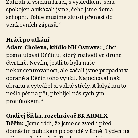
Zahráli si všichni hráči, s výsledkem jsem
spokojen a ukázali jsme, čeho jsme doma
schopni. Tohle musíme zkusit přenést do
venkovních zápasů.“
Hráči po utkání
Adam Choleva, křídlo NH Ostrava:
„Chci
pogratulovat Děčínu, který rozhodl ve druhé
čtvrtině. Nevím, jestli to byla naše
nekoncentrovanost, ale začali jsme propadat v
obraně a Děčín toho využil. Napichoval naší
obranu a vytvářel si volné střely. A když mu to
nešlo pět na pět, přebíjel nás rychlým
protiútokem.“
Ondřej Šiška, rozehrávač BK ARMEX
Děčín:
„Jsme rádi, že jsme se zvedli před
domácím publikem po ostudě v Brně. Týden na