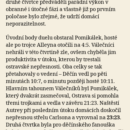
druhé čtvrtce předváděli parádní výkon v
obranné i útočné fázi a vlastně již po prvním
poločase bylo zřejmé, že udrží domácí
neporazitelnost.
Úvodní body duelu obstaral Pomikálek, hosté
ale po trojce Alleyna otočili na 4:5. Válečníci
nehráli v této čtvrtině zle, ovšem chyběla jim
produktivita v útoku, kterou by trestali
ostravské nepřesnosti. Oba celky se tak
přetahovaly o vedení – Děčín vedl po pěti
minutách 10:7, o minutu později hosté 10:11.
Hlavním tahounem Válečníků byl Pomikálek,
který dvakrát zasmečoval, Ostrava si pomohla
třemi trojkami a vedla v závěru 21:23. Naštěstí
Autrey při posledním útoku domácích doskočil
nepřesnou střelu Carlsona a vyrovnal na
23:23
.
Druhá čtvrtka byla pro děčínského fanouška