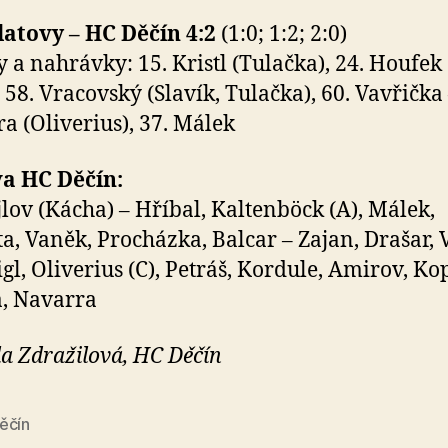
atovy – HC Děčín 4:2
(1:0; 1:2; 2:0)
 a nahrávky: 15. Kristl (Tulačka), 24. Houfek (
, 58. Vracovský (Slavík, Tulačka), 60. Vavřička 
a (Oliverius), 37. Málek
va HC Děčín:
lov (Kácha) – Hříbal, Kaltenböck (A), Málek,
a, Vaněk, Procházka, Balcar – Zajan, Drašar, 
igl, Oliverius (C), Petráš, Kordule, Amirov, Ko
, Navarra
a Zdražilová, HC Děčín
ěčín