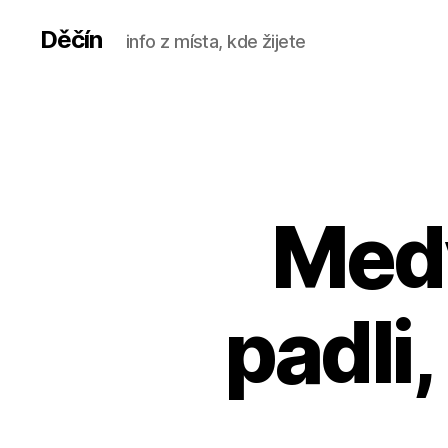
Děčín
info z místa, kde žijete
Medv
padli