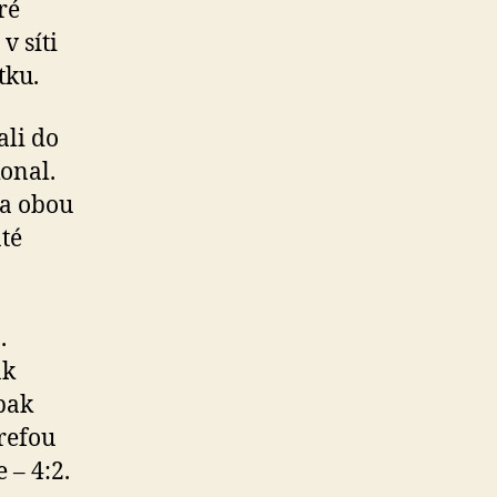
ré
v síti
tku.
ali do
konal.
na obou
áté
.
ak
pak
refou
 – 4:2.