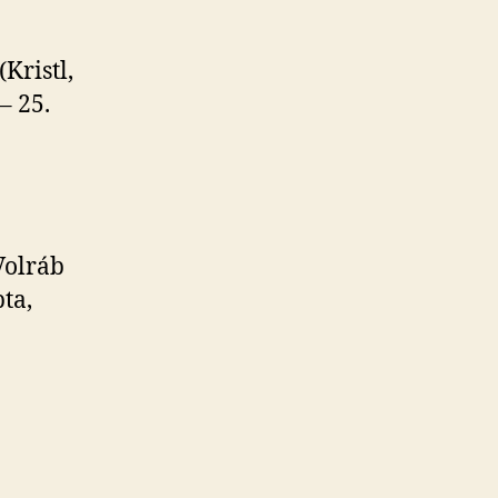
Kristl,
– 25.
Volráb
pta,