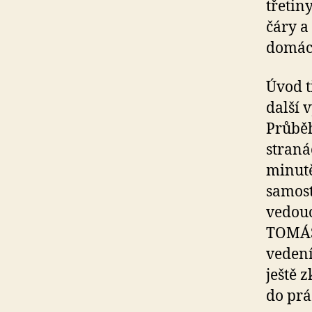
třetin
čáry a
domácí
Úvod t
další 
Průběh
straná
minutě
samost
vedouc
TOMÁŠ 
vedení
ještě 
do prá