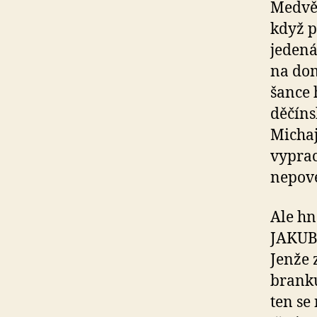
Medvěd
když p
jedená
na dom
šance 
děčíns
Michaj
vypraco
nepove
Ale hn
JAKUB 
Jenže 
brank
ten se