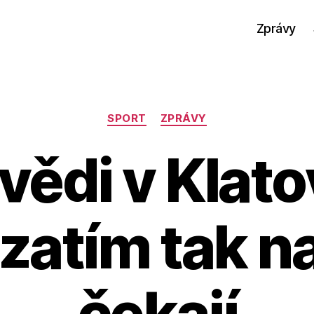
Zprávy
Rubriky
SPORT
ZPRÁVY
ědi v Klat
, zatím tak n
čekají
A
u