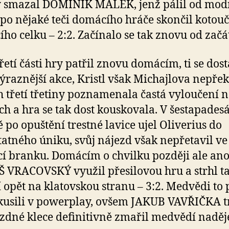
y smazal DOMINIK MÁLEK, jenž pálil od mod
 po nějaké teči domácího hráče skončil kotouč 
ho celku – 2:2. Začínalo se tak znovu od začá
řetí části hry patřil znovu domácím, ti se dost
výraznější akce, Kristl však Michajlova nepře
 třetí třetiny poznamenala častá vyloučení 
ch a hra se tak dost kouskovala. V šestapades
 po opuštění trestné lavice ujel Oliverius do
atného úniku, svůj nájezd však nepřetavil ve
í branku. Domácím o chvilku později ale ano
VRACOVSKÝ využil přesilovou hru a strhl t
 opět na klatovskou stranu – 3:2. Medvědi to 
zkusili v powerplay, ovšem JAKUB VAVŘIČKA t
zdné klece definitivně zmařil medvědí naděje