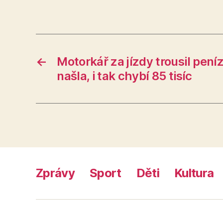
←
Motorkář za jízdy trousil pení
našla, i tak chybí 85 tisíc
Zprávy
Sport
Děti
Kultura