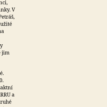
nci,
anky. V
Petráš,
užité
na
ry
e jim
é.
0.
taktní
ARRU a
druhé