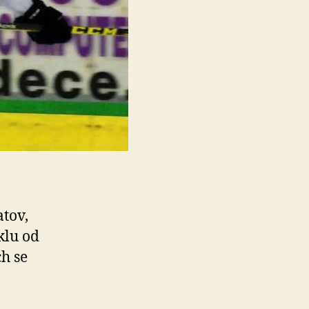
atov,
klu od
h se