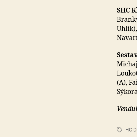
SHC Kl
Branky
Uhlík)
Navarr
Sesta
Michaj
Loukot
(A), Fa
Sýkora
Vendul
HC D
Štítky