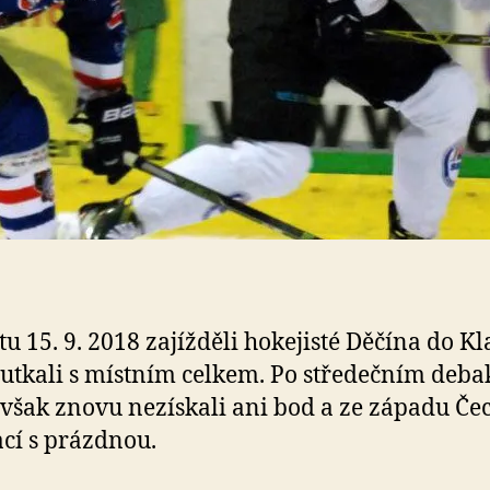
tu 15. 9. 2018 zajížděli hokejisté Děčína do Kl
 utkali s místním celkem. Po středečním deba
však znovu nezískali ani bod a ze západu Čec
ací s prázdnou.