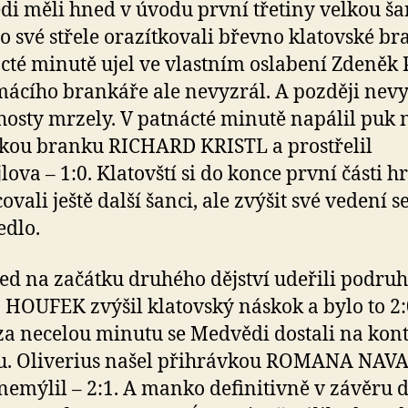
i měli hned v úvodu první třetiny velkou ša
o své střele orazítkovali břevno klatovské br
cté minutě ujel ve vlastním oslabení Zdeněk 
ácího brankáře ale nevyzrál. A později nevy
hosty mrzely. V patnácté minutě napálil puk 
kou branku RICHARD KRISTL a prostřelil
lova – 1:0. Klatovští si do konce první části h
vali ještě další šanci, ale zvýšit své vedení s
dlo.
ed na začátku druhého dějství udeřili podruh
HOUFEK zvýšil klatovský náskok a bylo to 2:
za necelou minutu se Medvědi dostali na kon
u. Oliverius našel přihrávkou ROMANA NAV
 nemýlil – 2:1. A manko definitivně v závěru 