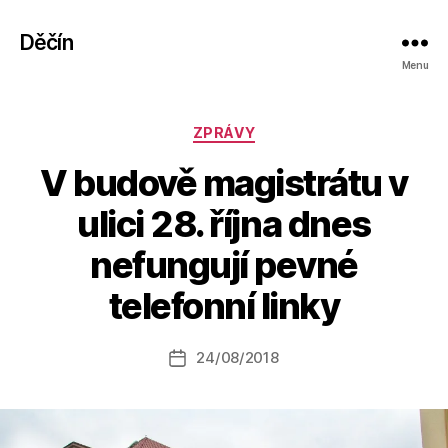
Děčín
Menu
Rubriky
ZPRÁVY
V budově magistrátu v
ulici 28. října dnes
A
nefungují pevné
u
t
telefonní linky
o
r:
Autor
24/08/2018
a
Datum
příspěvku
l
příspěvku
e
s
o