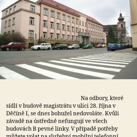
Na odbory, které
sídlí v budově magistrátu v ulici 28. října v
Děčíně I, se dnes bohužel nedovoláte. Kvůli
závadě na ústředně nefungují ve všech
budovách B pevné linky. V případě potřeby
můžete volat na služební mobilní telefonní