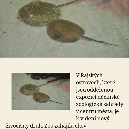
V Rajských
ostrovech, které
jsou oddělenou
expozicí děčínské
zoologické zahrady
v centru města, je
k vidění nový
živočišný druh. Zoo zahájila chov