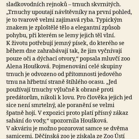
sladkovodních rejnoků – trnuch skvrnitých.
„Trnuchy upoutají návštěvníky na první pohled,
je to tvarově velmi zajímavá ryba. Typickým
znakem je zploštělé tělo a elegantní způsob
pohybu, při kterém se lemy jejich těl vlní.
K životu potřebují jemný písek, do kterého se
během dne zahrabávají tak, že jim vyčnívají
pouze oči a dýchací otvory,“ popsala mluvčí zoo
Alena Houšková. Pojmenování celé skupiny
trnuch je odvozeno od přítomnosti jedového
trnu na hřbetní straně štíhlého ocasu. „Jed
používají trnuchy výlučně k obraně proti
predátorům, nikoli k lovu. Pro člověka jejich jed
sice není smrtelný, ale poranění se velmi
špatně hojí. V expozici proto platí přísný zákaz
sahání do vody,“ upozornila Houšková.
V akváriu je možno pozorovat samce se dvěma
samicemi. Děčínská zoo je získala ze Zoo Ústí