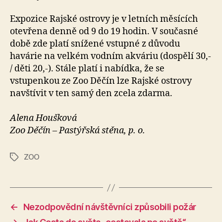
Expozice Rajské ostrovy je v letních měsících
otevřena denně od 9 do 19 hodin. V současné
době zde platí snížené vstupné z důvodu
havárie na velkém vodním akváriu (dospělí 30,-
/ děti 20,-). Stále platí i nabídka, že se
vstupenkou ze Zoo Děčín lze Rajské ostrovy
navštívit v ten samý den zcela zdarma.
Alena Houšková
Zoo Děčín – Pastýřská stěna, p. o.
ZOO
Štítky
←
Nezodpovědní návštěvníci způsobili požár