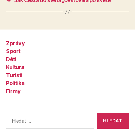
→
Jak Cesta do světa „cestovala po světě“
Zprávy
Sport
Děti
Kultura
Turisti
Politika
Firmy
Výsledky
vyhledávání: