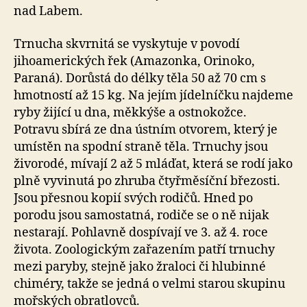
nad Labem.
Trnucha skvrnitá se vyskytuje v povodí
jihoamerických řek (Amazonka, Orinoko,
Paraná). Dorůstá do délky těla 50 až 70 cm s
hmotností až 15 kg. Na jejím jídelníčku najdeme
ryby žijící u dna, měkkýše a ostnokožce.
Potravu sbírá ze dna ústním otvorem, který je
umístěn na spodní straně těla. Trnuchy jsou
živorodé, mívají 2 až 5 mláďat, která se rodí jako
plně vyvinutá po zhruba čtyřměsíční březosti.
Jsou přesnou kopií svých rodičů. Hned po
porodu jsou samostatná, rodiče se o ně nijak
nestarají. Pohlavně dospívají ve 3. až 4. roce
života. Zoologickým zařazením patří trnuchy
mezi paryby, stejně jako žraloci či hlubinné
chiméry, takže se jedná o velmi starou skupinu
mořských obratlovců.