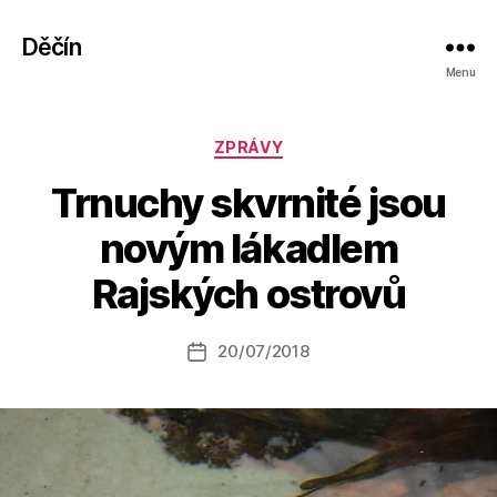
Děčín
Menu
Rubriky
ZPRÁVY
Trnuchy skvrnité jsou
A
novým lákadlem
u
t
Rajských ostrovů
o
r:
Autor
20/07/2018
a
Datum
příspěvku
l
příspěvku
e
s
o