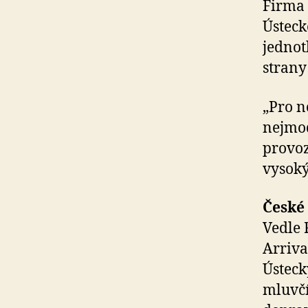
Firma 
Ústeck
jednot
strany
„Pro n
nejmod
provoz
vysoký
České 
Vedle 
Arriva
Ústeck
mluvčí