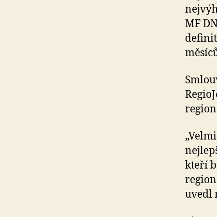
nejvýh
MF DNE
defini
měsíců
Smlouv
RegioJ
region
„Velmi
nejlep
kteří 
region
uvedl 