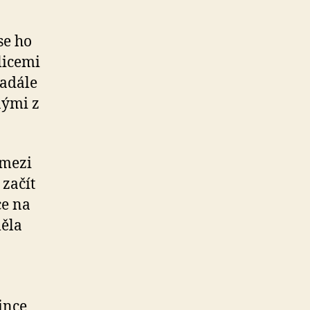
se ho
licemi
nadále
nými z
 mezi
 začít
ce na
měla
ince