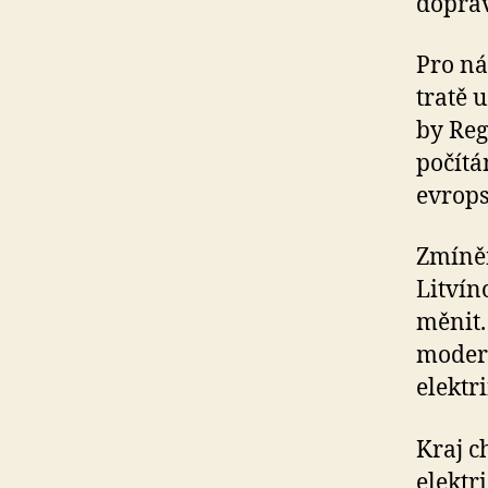
doprav
Pro ná
tratě 
by Reg
počítá
evrops
Zmíněn
Litvín
měnit.
modern
elektr
Kraj ch
elektr