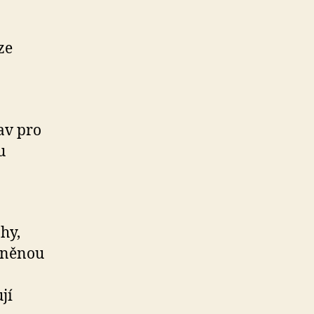
ze
av pro
u
hy,
ejněnou
jí