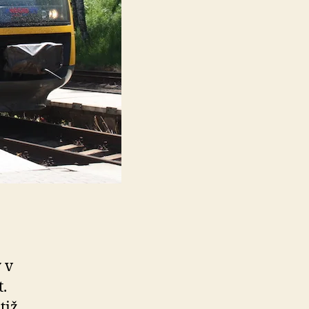
 v
t.
tiž