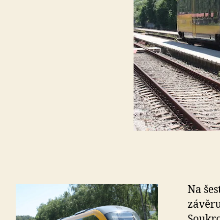
Na šes
závěru
Soukro