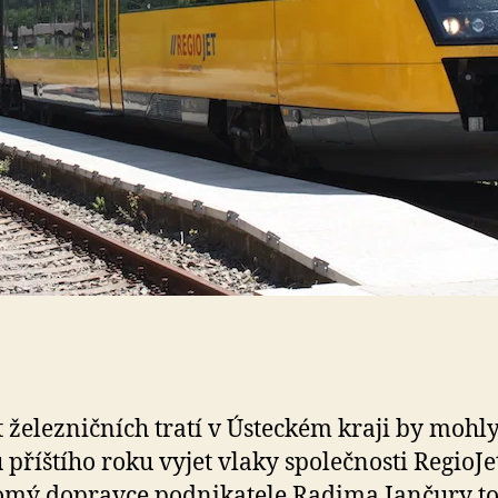
t železničních tratí v Ústeckém kraji by mohly
 příštího roku vyjet vlaky společnosti RegioJe
mý dopravce podnikatele Radima Jančury to