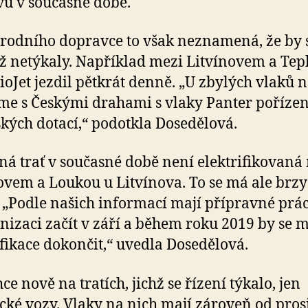
u v současné době.
rodního dopravce to však neznamená, že by 
už netýkaly. Například mezi Litvínovem a Tep
ioJet jezdil pětkrát denně. „U zbylých vlaků 
me s Českými drahami s vlaky Panter poříze
kých dotací,“ podotkla Dosedělová.
á trať v současné době není elektrifikovaná
ovem a Loukou u Litvínova. To se má ale brzy
 „Podle našich informací mají přípravné prá
izaci začít v září a během roku 2019 by se 
ifikace dokončit,“ uvedla Dosedělová.
ce nově na tratích, jichž se řízení týkalo, jen
ické vozy. Vlaky na nich mají zároveň od pros