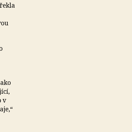
 řekla
vou
o
jako
ící,
b v
aje,“