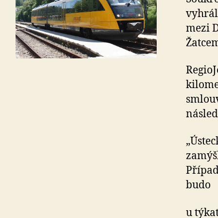
vyhrál
mezi 
Žatcem
RegioJ
kilome
smlouv
násled
„Ústec
zamýšl
Případ
budo
u týka