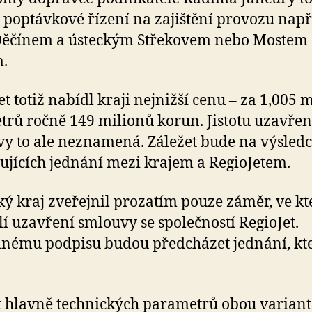
 poptávkové řízení na zajištění provozu např
Děčínem a ústeckým Střekovem nebo Mostem 
.
et totiž nabídl kraji nejnižší cenu – za 1,005 
trů ročně 149 milionů korun. Jistotu uzavřen
y to ale neznamená. Záležet bude na výsledc
ujících jednání mezi krajem a RegioJetem.
ký kraj zveřejnil prozatím pouze záměr, ve k
í uzavření smlouvy se společností RegioJet.
nému podpisu budou předcházet jednání, kte
t hlavně technických parametrů obou variant