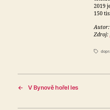
2019 j
150 ti
Autor:
Zdroj:
dopr
Štítky
←
V Bynově hořel les