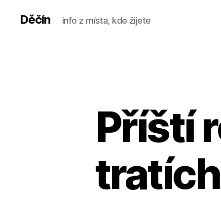
Děčín
info z místa, kde žijete
Příští
tratíc