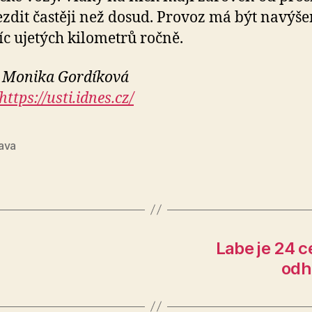
ezdit častěji než dosud. Provoz má být navýše
síc ujetých kilometrů ročně.
 Monika Gordíková
https://usti.idnes.cz/
ava
Labe je 24 c
odh