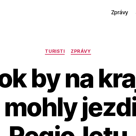
Zprávy
Rubriky
TURISTI
ZPRÁVY
 rok by na kr
h mohly jezdi
RegioJetu
A
u