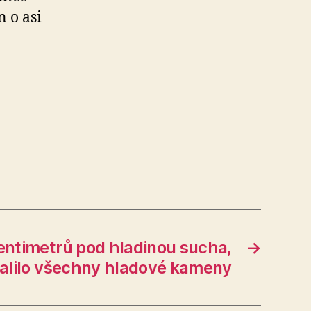
n o asi
entimetrů pod hladinou sucha,
→
alilo všechny hladové kameny