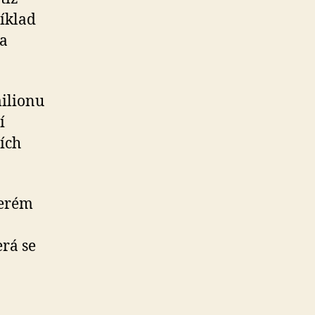
íklad
a
milionu
í
ích
terém
rá se