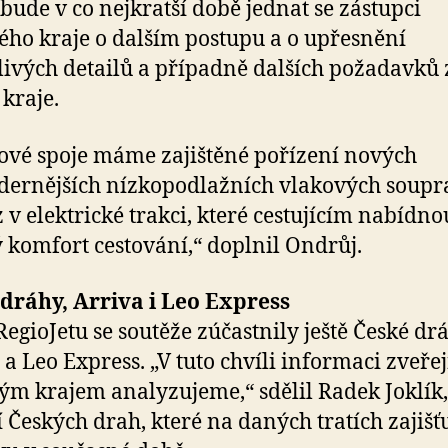
bude v co nejkratší době jednat se zástupci
ého kraje o dalším postupu a o upřesnění
livých detailů a případně dalších požadavků 
 kraje.
ové spoje máme zajištěné pořízení nových
ernějších nízkopodlažních vlakových soupr
 v elektrické trakci, které cestujícím nabídno
 komfort cestování,“ doplnil Ondrůj.
dráhy, Arriva i Leo Express
RegioJetu se soutěže zúčastnily ještě České drá
 a Leo Express. „V tuto chvíli informaci zveř
ým krajem analyzujeme,“ sdělil Radek Joklík,
 Českých drah, které na daných tratích zajišťu