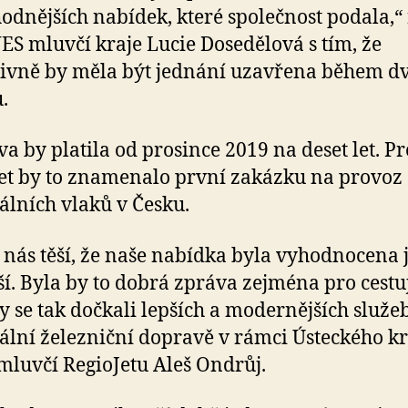
odnějších nabídek, které společnost podala,“
S mluvčí kraje Lucie Dosedělová s tím, že
tivně by měla být jednání uzavřena během d
.
a by platila od prosince 2019 na deset let. Pr
et by to znamenalo první zakázku na provoz
álních vlaků v Česku.
 nás těší, že naše nabídka byla vyhodnocena 
ší. Byla by to dobrá zpráva zejména pro cestuj
by se tak dočkali lepších a modernějších služe
ální železniční dopravě v rámci Ústeckého kr
mluvčí RegioJetu Aleš Ondrůj.