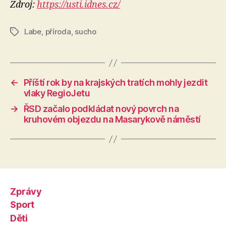
Zdroj:
https://usti.idnes.cz/
Labe
,
příroda
,
sucho
Štítky
←
Příští rok by na krajských tratích mohly jezdit
vlaky RegioJetu
→
ŘSD začalo podkládat nový povrch na
kruhovém objezdu na Masarykově náměstí
Zprávy
Sport
Děti