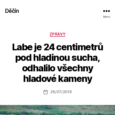
Děčín
Menu
Rubriky
ZPRÁVY
Labe je 24 centimetrů
pod hladinou sucha,
A
odhalilo všechny
u
t
hladové kameny
o
r:
Autor
26/07/2018
a
Datum
příspěvku
l
příspěvku
e
s
o