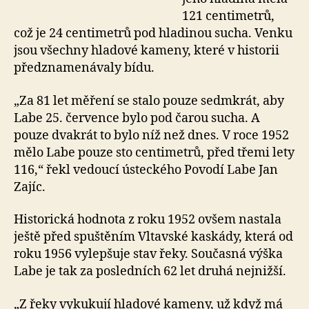
121 centimetrů,
což je 24 centimetrů pod hladinou sucha. Venku
jsou všechny hladové kameny, které v historii
předznamenávaly bídu.
„Za 81 let měření se stalo pouze sedmkrát, aby
Labe 25. července bylo pod čarou sucha. A
pouze dvakrát to bylo níž než dnes. V roce 1952
mělo Labe pouze sto centimetrů, před třemi lety
116,“ řekl vedoucí ústeckého Povodí Labe Jan
Zajíc.
Historická hodnota z roku 1952 ovšem nastala
ještě před spuštěním Vltavské kaskády, která od
roku 1956 vylepšuje stav řeky. Současná výška
Labe je tak za posledních 62 let druhá nejnižší.
„Z řeky vykukují hladové kameny, už když má