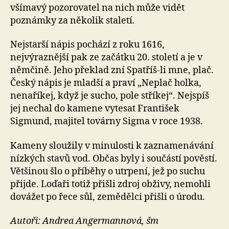
všímavý pozorovatel na nich může vidět
poznámky za několik staletí.
Nejstarší nápis pochází z roku 1616,
nejvýraznější pak ze začátku 20. století a je v
němčině. Jeho překlad zní Spatříš-li mne, plač.
Český nápis je mladší a praví „Neplač holka,
nenaříkej, když je sucho, pole stříkej“. Nejspíš
jej nechal do kamene vytesat František
Sigmund, majitel továrny Sigma v roce 1938.
Kameny sloužily v minulosti k zaznamenávání
nízkých stavů vod. Občas byly i součástí pověstí.
Většinou šlo o příběhy o utrpení, jež po suchu
přijde. Loďaři totiž přišli zdroj obživy, nemohli
dovážet po řece sůl, zemědělci přišli o úrodu.
Autoři: Andrea Angermannová, šm