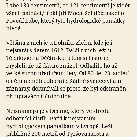
Labe 130 centimetrů, od 121 centimetrů je vidět
všech patnáct,“ řekl Jiří Mach, šéf děčínského
Povodí Labe, který tyto hydrologické památky
hledá.
Většina z nich je u Dolního Žlebu, kde je i
nejstarší s datem 1612. Další z nich leží u
Těchlovic na Děčínsku, o tom si historici
mysleli, že už dávno zmizel. Odhalilo ho až
velké sucho před třemi lety. Od 80. let 20. století
o něm neměli odborníci žádné svědectví ani
záznamy, domnívali se proto, že byl odstraněn
při úpravách říčního dna.
Nejznámější je v Děčíně, který ve středu
odborníci čistili. Patří k nejstarším
hydrologickým památkám v Evropě. Leží
přibližně 200 metrů od Tyršova mostu a