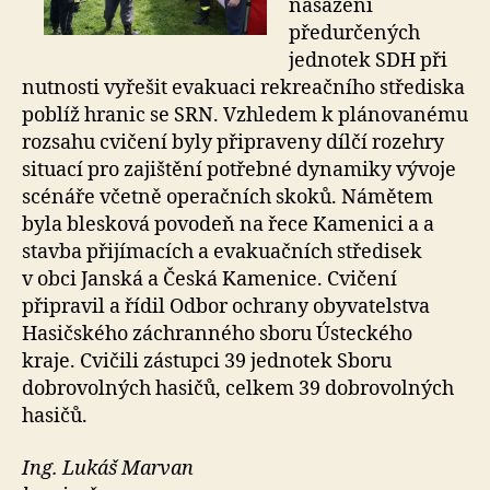
nasazení
předurčených
jednotek SDH při
nutnosti vyřešit evakuaci rekreačního střediska
poblíž hranic se SRN. Vzhledem k plánovanému
rozsahu cvičení byly připraveny dílčí rozehry
situací pro zajištění potřebné dynamiky vývoje
scénáře včetně operačních skoků. Námětem
byla blesková povodeň na řece Kamenici a a
stavba přijímacích a evakuačních středisek
v obci Janská a Česká Kamenice. Cvičení
připravil a řídil Odbor ochrany obyvatelstva
Hasičského záchranného sboru Ústeckého
kraje. Cvičili zástupci 39 jednotek Sboru
dobrovolných hasičů, celkem 39 dobrovolných
hasičů.
Ing. Lukáš Marvan