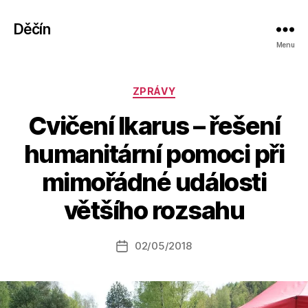
Děčín
Menu
Rubriky
ZPRÁVY
Cvičení Ikarus – řešení
humanitární pomoci při
A
mimořádné události
u
t
většího rozsahu
o
r:
Autor
02/05/2018
a
Datum
příspěvku
l
příspěvku
e
s
o