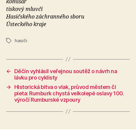
komisař
tiskový mluvčí
Hasičského záchranného sboru
Ústeckého kraje
hasiči
Štítky
←
Děčín vyhlásil veřejnou soutěž o návrh na
lávku pro cyklisty
→
Historická bitva o vlak, průvod městem či
pieta: Rumburk chystá velkolepé oslavy 100.
výročí Rumburské vzpoury