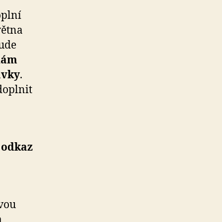
oplní
větna
bude
nám
avky
.
doplnit
a odkaz
vou
m