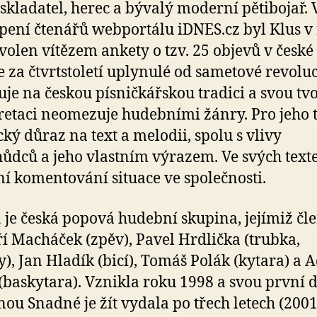
, skladatel, herec a bývalý moderní pětibojař. 
pení čtenářů webportálu iDNES.cz byl Klus v
volen vítězem ankety o tzv. 25 objevů v české
e za čtvrtstoletí uplynulé od sametové revoluc
je na českou písničkářskou tradici a svou tv
retaci neomezuje hudebními žánry. Pro jeho 
ický důraz na text a melodii, spolu s vlivy
ůdců a jeho vlastním výrazem. Ve svých texte
í komentování situace ve společnosti.
1
je česká popová hudební skupina, jejímiž čl
iří Macháček (zpěv), Pavel Hrdlička (trubka,
y), Jan Hladík (bicí), Tomáš Polák (kytara) a
 (baskytara). Vznikla roku 1998 a svou první 
ou Snadné je žít vydala po třech letech (2001