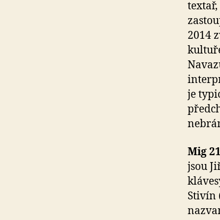
textař
zastou
2014 z
kultuř
Navazu
interp
je typ
předch
nebrán
Mig 2
jsou J
kláves
Stivín
nazvan