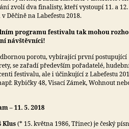
ní zvolí dva finalisty, kteří vystoupí 11. a 12.
 v Děčíně na Labefestu 2018.
álním programu festivalu tak mohou rozh
ní návštěvníci!
dbornou porotu, vybírající první postupující
rety, se zařadí především pořadatelé, hudebn
enti festivalu, ale i účinkující z Labefestu 201
např. Rybičky 48, Visací Zámek, Wohnout neb
m – 11. 5. 2018
 Klus
(* 15. května 1986, Třinec) je český písn