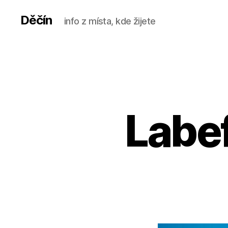
Děčín
info z místa, kde žijete
Labef