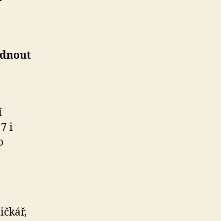
odnout
í
7 i
o
ičkář,