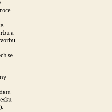
V
 roce
e.
orbu a
tvorbu
ch se
eny
 Adam
desku
).