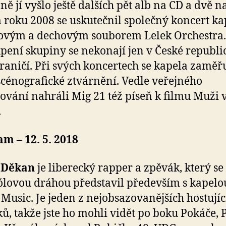
ně jí vyšlo ještě dalších pět alb na CD a dvě n
roku 2008 se uskutečnil společný koncert ka
ovým a dechovým souborem Lelek Orchestra.
pení skupiny se nekonají jen v České republic
hraničí. Při svých koncertech se kapela zaměřu
 scénografické ztvárnění. Vedle veřejného
ování nahráli Mig 21 též píseň k filmu Muži 
.
m – 12. 5. 2018
 Děkan
je
liberecký rapper a zpěvák, který se
ólovou dráhou představil především s kapelo
usic. Je jeden z nejobsazovanějších hostujíc
ů, takže jste ho mohli vidět po boku Pokáče, 