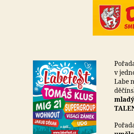
Pořada
v jedn
Labe n
děčín
mladý
TALE
Pořada