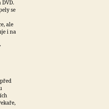
a DVD.
pely se
e, ale
je i na
v
 před
u
ích
Pekaře,