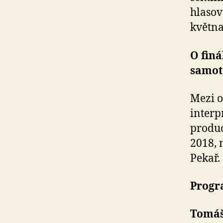
hlasová
května
O fin
samot
Mezi o
interp
produc
2018, 
Pekař.
Progra
Tomáš