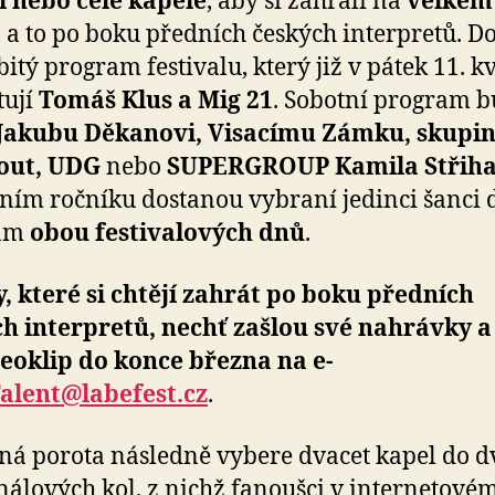
 nebo celé kapele
, aby si zahráli na
velkém
, a to po boku předních českých interpretů. D
bitý program festivalu, který již v pátek 11. k
tují
Tomáš Klus a Mig 21
. Sobotní program 
Jakubu Děkanovi, Visacímu Zámku, skupi
ut, UDG
nebo
SUPERGROUP Kamila Střih
šním ročníku dostanou vybraní jedinci šanci 
ram
obou festivalových dnů
.
, které si chtějí zahrát po boku předních
h interpretů, nechť zašlou své nahrávky 
eoklip do konce března na e-
alent@labefest.cz
.
á porota následně vybere dvacet kapel do d
nálových kol, z nichž fanoušci v internetové