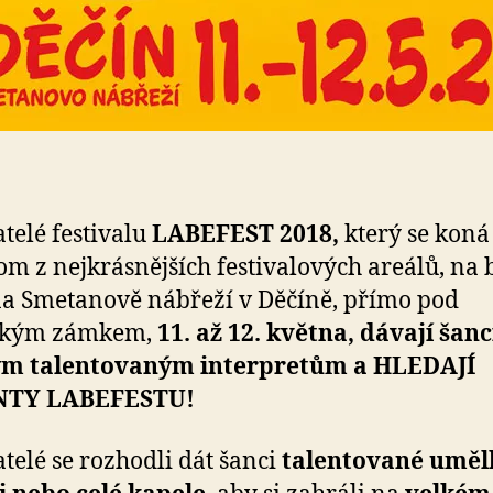
telé
festivalu
LABEFEST 2018,
který se koná
om z nejkrásnějších festivalových areálů, na
a Smetanově nábřeží v Děčíně, přímo pod
ským zámkem,
11. až 12. května, dávají šanc
m talentovaným interpretům a HLEDAJÍ
NTY LABEFESTU!
telé se rozhodli dát šanci
talentované uměl