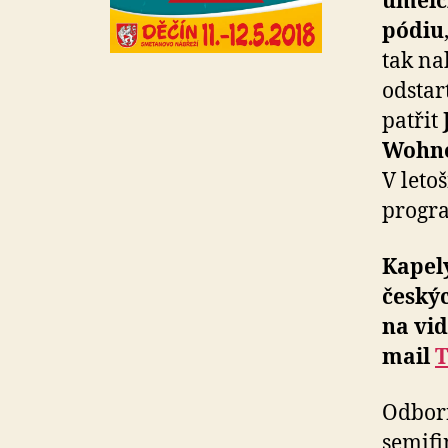
umělci
pódiu
tak na
odstar
patřit
Wohno
V leto
prog
Kapely
českýc
na vid
mail
T
Odborn
semifi