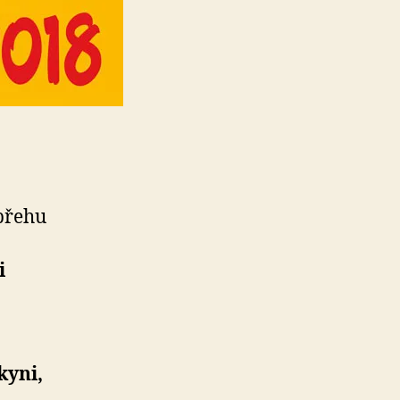
 břehu
i
kyni,