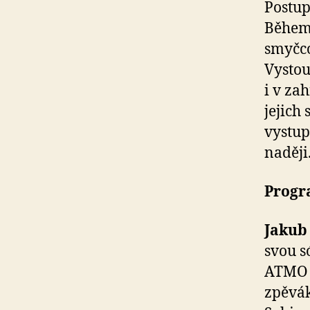
Postup
Během 
smyčc
Vystou
i v za
jejich
vystup
naději
Progra
Jakub
svou s
ATMO M
zpěvák