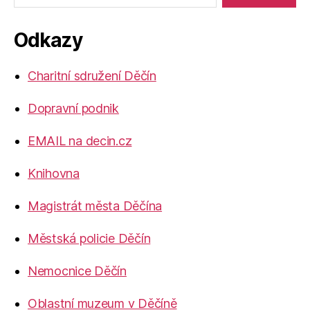
Odkazy
Charitní sdružení Děčín
Dopravní podnik
EMAIL na decin.cz
Knihovna
Magistrát města Děčína
Městská policie Děčín
Nemocnice Děčín
Oblastní muzeum v Děčíně