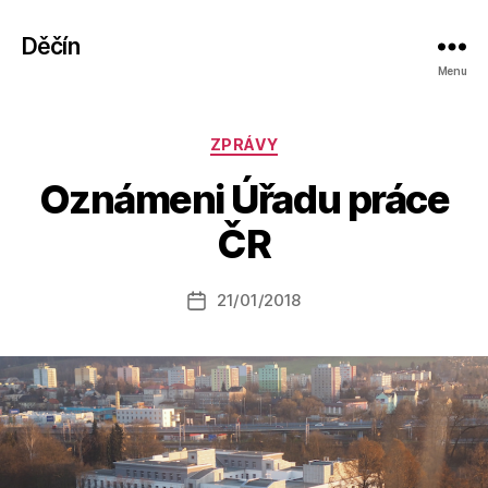
Děčín
Menu
Rubriky
ZPRÁVY
A
Oznámeni Úřadu práce
u
t
ČR
o
r:
Autor
21/01/2018
a
Datum
příspěvku
l
příspěvku
e
s
o