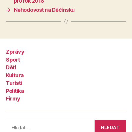
pro rok 2018
→
Nehodovost na Děčínsku
Zprávy
Sport
Děti
Kultura
Turisti
Politika
Firmy
Výsledky
vyhledávání: