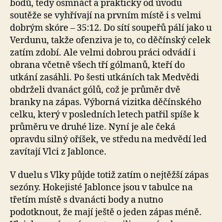
bodů, tedy osmnáct a prakticky od úvodu
soutěže se vyhřívají na prvním místě i s velmi
dobrým skóre – 35:12. Do sítí soupeřů pálí jako u
Verdunu, takže ofenziva je to, co děčínský celek
zatím zdobí. Ale velmi dobrou práci odvádí i
obrana včetně všech tří gólmanů, kteří do
utkání zasáhli. Po šesti utkáních tak Medvědi
obdrželi dvanáct gólů, což je průměr dvě
branky na zápas. Výborná vizitka děčínského
celku, který v posledních letech patřil spíše k
průměru ve druhé lize. Nyní je ale čeká
opravdu silný oříšek, ve středu na medvědí led
zavítají Vlci z Jablonce.
V duelu s Vlky půjde totiž zatím o nejtěžší zápas
sezóny. Hokejisté Jablonce jsou v tabulce na
třetím místě s dvanácti body a nutno
podotknout, že mají ještě o jeden zápas méně.