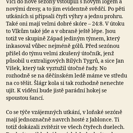
Vlci do nové sezóny vstoupili s novým logem a
novými dresy, a to jim evidentně svědčí. Po pěti
utkáních si připsali čtyři výhry a jednu prohru.
Také oni mají velmi dobré skóre – 24:8. V útoku
to Vlkům také jde a v obraně ještě lépe. Jsou
totiž ve skupině Západ jediným týmem, který
inkasoval vůbec nejméně gólů. Před sezónou
přišel do týmu velmi zkušený útočník, jenž
působil u extraligových Bílých Tygrů, a sice Jan
Víšek, který tak vyztužil útočné řady. No
rozhodně se na děčínském ledě máme ve středu
na co těšit. Šlágr kola si tak rozhodně nenechte
ujít. K vidění bude jistě parádní hokej se
spoustou šancí.
Co se týče vzájemných utkání, v loňské sezóně
mají jednoznačně navrch hosté z Jablonce. Ti
totiž dokázali zvítězit ve všech čtyřech duelech.