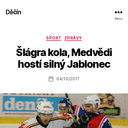
Děčín
Menu
Rubriky
SPORT
ZPRÁVY
A
Šlágra kola, Medvědi
u
t
hostí silný Jablonec
o
r:
Autor
04/10/2017
a
Datum
příspěvku
l
příspěvku
e
s
o