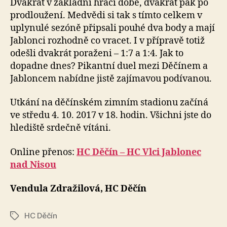
Dvakrát v základní hrací době, dvakrát pak po
prodloužení. Medvědi si tak s tímto celkem v
uplynulé sezóně připsali pouhé dva body a mají
Jablonci rozhodně co vracet. I v přípravě totiž
odešli dvakrát poraženi – 1:7 a 1:4. Jak to
dopadne dnes? Pikantní duel mezi Děčínem a
Jabloncem nabídne jistě zajímavou podívanou.
Utkání na děčínském zimním stadionu začíná
ve středu 4. 10. 2017 v 18. hodin. Všichni jste do
hlediště srdečně vítáni.
Online přenos:
HC Děčín – HC Vlci Jablonec
nad Nisou
Vendula Zdražilová, HC Děčín
HC Děčín
Štítky