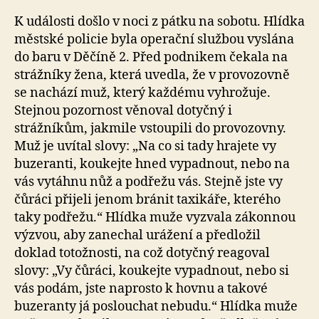
K události došlo v noci z pátku na sobotu. Hlídka
městské policie byla operační službou vyslána
do baru v Děčíně 2. Před podnikem čekala na
strážníky žena, která uvedla, že v provozovně
se nachází muž, který každému vyhrožuje.
Stejnou pozornost věnoval dotyčný i
strážníkům, jakmile vstoupili do provozovny.
Muž je uvítal slovy: „Na co si tady hrajete vy
buzeranti, koukejte hned vypadnout, nebo na
vás vytáhnu nůž a podřežu vás. Stejně jste vy
čůráci přijeli jenom bránit taxikáře, kterého
taky podřežu.“ Hlídka muže vyzvala zákonnou
výzvou, aby zanechal urážení a předložil
doklad totožnosti, na což dotyčný reagoval
slovy: „Vy čůráci, koukejte vypadnout, nebo si
vás podám, jste naprosto k hovnu a takové
buzeranty já poslouchat nebudu.“ Hlídka muže