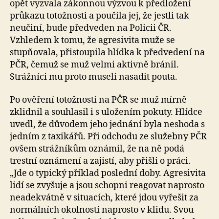
opět vyzvala zákonnou výzvou k předložení
průkazu totožnosti a poučila jej, že jestli tak
neučiní, bude předveden na Policii ČR.
Vzhledem k tomu, že agresivita muže se
stupňovala, přistoupila hlídka k předvedení na
PČR, čemuž se muž velmi aktivně bránil.
Strážníci mu proto museli nasadit pouta.
Po ověření totožnosti na PČR se muž mírně
zklidnil a souhlasil i s uložením pokuty. Hlídce
uvedl, že důvodem jeho jednání byla neshoda s
jedním z taxikářů. Při odchodu ze služebny PČR
ovšem strážníkům oznámil, že na ně podá
trestní oznámení a zajistí, aby přišli o práci.
„Jde o typický příklad poslední doby. Agresivita
lidí se zvyšuje a jsou schopni reagovat naprosto
neadekvátně v situacích, které jdou vyřešit za
normálních okolností naprosto v klidu. Svou