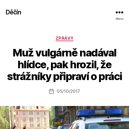
Děčín
Menu
Rubriky
ZPRÁVY
Muž vulgárně nadával
A
hlídce, pak hrozil, že
u
t
strážníky připraví o práci
o
r:
Autor
05/10/2017
a
Datum
příspěvku
l
příspěvku
e
s
o