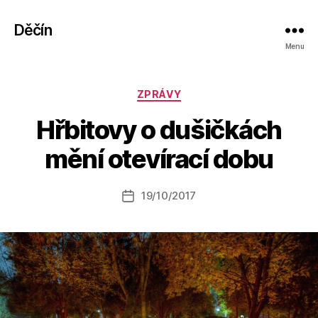
Děčín
Menu
Rubriky
ZPRÁVY
A
Hřbitovy o dušičkách
u
t
mění otevírací dobu
o
r:
Autor
19/10/2017
a
Datum
příspěvku
l
příspěvku
e
s
o