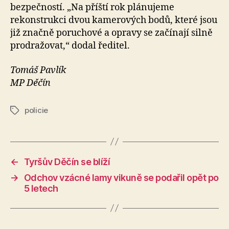
bezpečností. „Na příští rok plánujeme
rekonstrukci dvou kamerových bodů, které jsou
již značně poruchové a opravy se začínají silně
prodražovat,“ dodal ředitel.
Tomáš Pavlík
MP Děčín
policie
Štítky
←
Tyršův Děčín se blíží
→
Odchov vzácné lamy vikuně se podařil opět po
5 letech