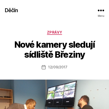
Děčín
Menu
Rubriky
ZPRÁVY
A
Nové kamery sledují
u
t
sídliště Březiny
o
r:
Autor
12/09/2017
a
Datum
příspěvku
l
příspěvku
e
s
o