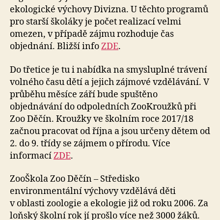
ekologické výchovy Divizna. U těchto programů
pro starší školáky je počet realizací velmi
omezen, v případě zájmu rozhoduje čas
objednání. Bližší info
ZDE
.
Do třetice je tu i nabídka na smysluplné trávení
volného času dětí a jejich zájmové vzdělávání. V
průběhu měsíce září bude spuštěno
objednávání do odpoledních ZooKroužků při
Zoo Děčín. Kroužky ve školním roce 2017/18
začnou pracovat od října a jsou určeny dětem od
2. do 9. třídy se zájmem o přírodu. Více
informací
ZDE
.
ZooŠkola Zoo Děčín – Středisko
environmentální výchovy vzdělává děti
v oblasti zoologie a ekologie již od roku 2006. Za
loňský školní rok jí prošlo více než 3000 žáků.