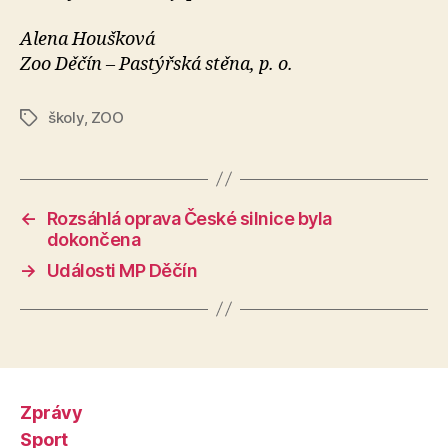
Alena Houšková
Zoo Děčín – Pastýřská stěna, p. o.
školy
,
ZOO
Štítky
←
Rozsáhlá oprava České silnice byla
dokončena
→
Události MP Děčín
Zprávy
Sport