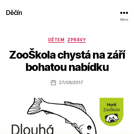
Děčín
Menu
Rubriky
DĚTEM
ZPRÁVY
A
ZooŠkola chystá na září
u
t
bohatou nabídku
o
r:
Autor
27/08/2017
a
Datum
příspěvku
l
příspěvku
e
s
o