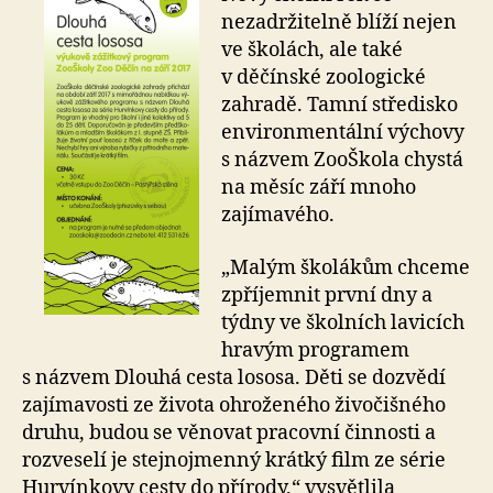
nezadržitelně blíží nejen
ve školách, ale také
v děčínské zoologické
zahradě. Tamní středisko
environmentální výchovy
s názvem ZooŠkola chystá
na měsíc září mnoho
zajímavého.
„Malým školákům chceme
zpříjemnit první dny a
týdny ve školních lavicích
hravým programem
s názvem Dlouhá cesta lososa. Děti se dozvědí
zajímavosti ze života ohroženého živočišného
druhu, budou se věnovat pracovní činnosti a
rozveselí je stejnojmenný krátký film ze série
Hurvínkovy cesty do přírody,“ vysvětlila