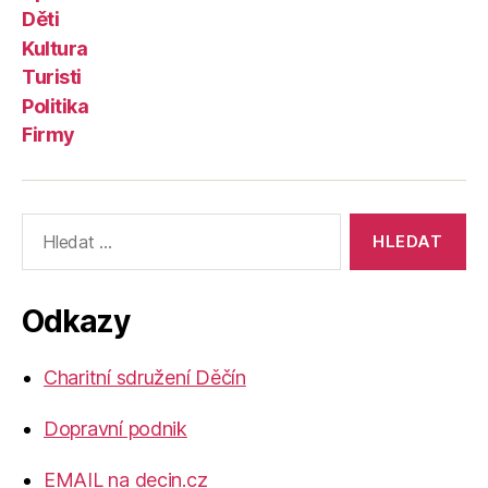
Děti
Kultura
Turisti
Politika
Firmy
Výsledky
vyhledávání:
Odkazy
Charitní sdružení Děčín
Dopravní podnik
EMAIL na decin.cz