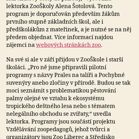
lektorka ZooŠkoly Alena Šotolová. Tento
program je doporučován především žákům
prvního stupně základních škol, ale i
předškolákům z mateřinek, a je nutné se na něj
předem objednat. Více informací najdou
zájemci na
webových stránkách zoo
.
Na své si ale v září přijdou v ZooŠkole i starší
školáci. „Pro ně jsme připravili pilotní
programy s názvy Prales na talíři a Pochybné
suvenýry anebo zločiny v přírodě. Budou se tak
moci seznámit s problematikou pěstování
palmy olejné ve vztahu k ekosystému
tropického deštného lesa nebo s tématem
nelegálního obchodu se zvířaty,“ uvedla
lektorka. Programy jsou součástí projektu
Vzdělávání zoopedagogů, jehož tvůrci a
organizátory jsou Zoo Liberec a Středisko