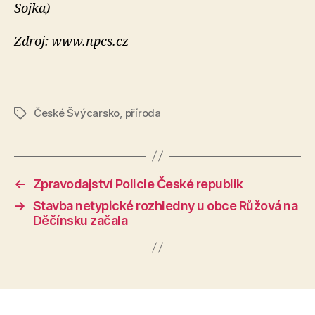
Sojka)
Zdroj: www.npcs.cz
České Švýcarsko
,
příroda
Štítky
←
Zpravodajství Policie České republik
→
Stavba netypické rozhledny u obce Růžová na
Děčínsku začala