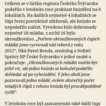
Celkem se v širším regionu Českého Švýcarska
podařilo v letošním roce prokázat hnízdění na 6
lokalitách. Na dalších nejméně 4 lokalitách se
čápi černí pravidelně zdržovali, ale hnízdo se
nepodařilo nalézt. Vyvedeno bylo dohromady
nejméně 18 mláďat, z nichž 16 bylo
okroužkováno.
„Počtem okroužkovaných čapích
mláďat jsme vyrovnali náš rekord z roku
2012“,
říká Pavel Benda, ornitolog a ředitel
Správy NP České Švýcarsko v jedné osobě a
pokračuje:
„Okroužkovaných mláďat mohlo být
ještě víc, ale jedno hnízdo se bohužel podařilo
dohledat až po vyhnízdění. V jeho okolí jsme
pozorovali jedno mládě, ovšem skutečný počet
mladých čápů z tohoto hnízda byl pravděpodobně
vyšší“.
V letošním roce byl zaznamenán také další čapí