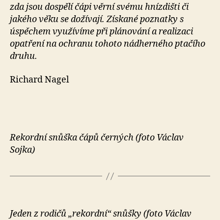
zda jsou dospělí čápi věrní svému hnízdišti či
jakého věku se dožívají. Získané poznatky s
úspěchem využívíme při plánování a realizaci
opatření na ochranu tohoto nádherného ptačího
druhu.
Richard Nagel
Rekordní snůška čápů černých (foto Václav
Sojka)
Jeden z rodičů „rekordní“ snůšky (foto Václav