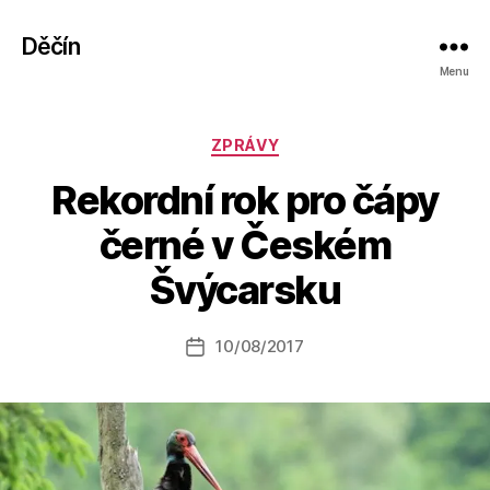
Děčín
Menu
Rubriky
ZPRÁVY
Rekordní rok pro čápy
A
černé v Českém
u
t
Švýcarsku
o
r:
Autor
10/08/2017
a
Datum
příspěvku
l
příspěvku
e
s
o