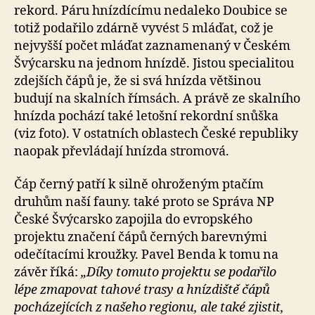
rekord. Páru hnízdícímu nedaleko Doubice se
totiž podařilo zdárně vyvést 5 mláďat, což je
nejvyšší počet mláďat zaznamenaný v Českém
Švýcarsku na jednom hnízdě. Jistou specialitou
zdejších čápů je, že si svá hnízda většinou
budují na skalních římsách. A právě ze skalního
hnízda pochází také letošní rekordní snůška
(viz foto). V ostatních oblastech České republiky
naopak převládají hnízda stromová.
Čáp černý patří k silně ohroženým ptačím
druhům naší fauny. také proto se Správa NP
České Švýcarsko zapojila do evropského
projektu značení čápů černých barevnými
odečítacími kroužky. Pavel Benda k tomu na
závěr říká:
„Díky tomuto projektu se podařilo
lépe zmapovat tahové trasy a hnízdiště čápů
pocházejících z našeho regionu, ale také zjistit,