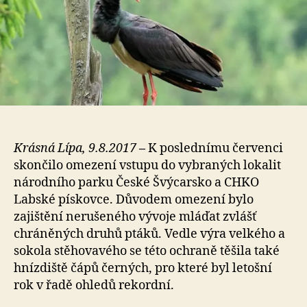
Krásná Lípa, 9.8.2017
–
K poslednímu červenci
skončilo omezení vstupu do vybraných lokalit
národního parku České Švýcarsko a CHKO
Labské pískovce. Důvodem omezení bylo
zajištění nerušeného vývoje mláďat zvlášť
chráněných druhů ptáků. Vedle výra velkého a
sokola stěhovavého se této ochraně těšila také
hnízdiště čápů černých, pro které byl letošní
rok v řadě ohledů rekordní.