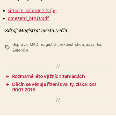
situace_zelenice_2.jpg
omezeni_MAD.pdf
Zdroj: Magistrát města Děčín
doprava
,
MAD
,
magistrát
,
rekonstrukce
,
uzavírka
,
Štítky
Želenice
←
Rozmarné léto v jižních zahradách
→
Děčín se věnuje řízení kvality, získal ISO
9001:2015