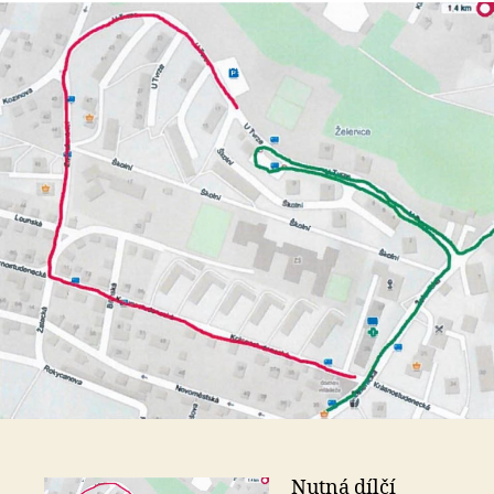
s
o
Nutná dílčí