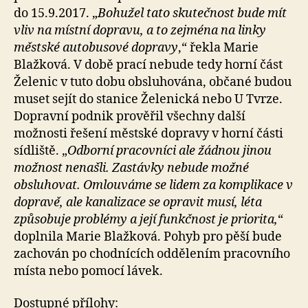
do 15.9.2017. „
Bohužel tato skutečnost bude mít
vliv na místní dopravu, a to zejména na linky
městské autobusové dopravy
,“ řekla Marie
Blažková. V době prací nebude tedy horní část
Želenic v tuto dobu obsluhována, občané budou
muset sejít do stanice Želenická nebo U Tvrze.
Dopravní podnik prověřil všechny další
možnosti řešení městské dopravy v horní části
sídliště. „
Odborní pracovníci ale žádnou jinou
možnost nenašli. Zastávky nebude možné
obsluhovat. Omlouváme se lidem za komplikace v
dopravě, ale kanalizace se opravit musí, léta
způsobuje problémy a její funkčnost je priorita,
“
doplnila Marie Blažková. Pohyb pro pěší bude
zachován po chodnících oddělením pracovního
místa nebo pomocí lávek.
Dostupné přílohy: