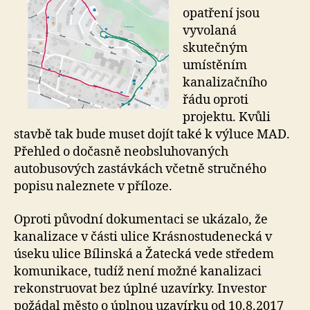
opatření jsou
vyvolaná
skutečným
umístěním
kanalizačního
řádu oproti
projektu. Kvůli
stavbě tak bude muset dojít také k výluce MAD.
Přehled o dočasně neobsluhovaných
autobusových zastávkách včetně stručného
popisu naleznete v příloze.
Oproti původní dokumentaci se ukázalo, že
kanalizace v části ulice Krásnostudenecká v
úseku ulice Bílinská a Žatecká vede středem
komunikace, tudíž není možné kanalizaci
rekonstruovat bez úplné uzavírky. Investor
požádal město o úplnou uzavírku od 10.8.2017