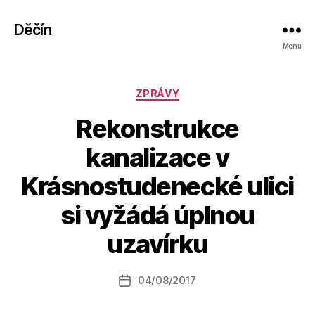
Děčín
Menu
Rubriky
ZPRÁVY
Rekonstrukce
kanalizace v
Krásnostudenecké ulici
A
si vyžádá úplnou
u
t
uzavírku
o
r:
Autor
04/08/2017
a
Datum
příspěvku
l
příspěvku
e