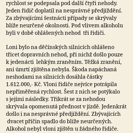
rychlost se podepsala pod další čtyři nehody.
Jeden řidič doplatil na nesprávné předjíždění.
Za zbývajícími šestnácti případy se skrývaly
blíže neurčené okolnosti. Pod vlivem alkoholu
byli v době ohlášených nehod tři řidiči.
Loni bylo na děčínských silnicích ohlášeno
třicet dopravních nehod, při nichž došlo pouze
k jedenácti lehkým zraněním. Těžká zranění,
ani úmrtí zjištěna nebyla. Škoda napáchaná
neshodami na silnicích dosáhla částky
1.612.000,- Kč. Vloni řidiče nejvíce potrápila
nepřiměřená rychlost. Šest z nich se potýkalo
s jejími následky. Třikrát se za nehodou
skrývala opomenutá přednost v jízdě. Jedenkrát
došlo i na nesprávné předjíždění. Zbývajících
dvacet příčin spadlo do blíže neurčených.
Alkohol nebyl vloni zjištěn u žádného řidiče.