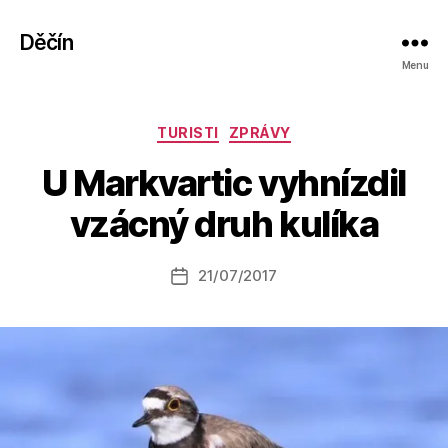
Děčín
Menu
Rubriky
TURISTI
ZPRÁVY
A
U Markvartic vyhnízdil
u
t
vzácný druh kulíka
o
r:
Autor
21/07/2017
a
Datum
příspěvku
l
příspěvku
e
s
o