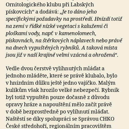
Ornitologického klubu při Labských
pískovcích“ a dodává:
„Je to dáno jeho
specifickými požadavky na prostředí. Hnízdí totiž
na zemi v řídké nízké vegetaci s kalužemi či
ploškami vody, např. v kamenolomech,
pískovnách, na štěrkových náplavech nebo právě
na dnech vypuštěných rybníků. A taková místa
jsou již v naší krajině velmi vzácná a ohrožená“
.
Vedle dvou čerstvě vylíhnutých mláďat a
jednoho mláděte, které se právě klubalo, bylo
v hnízdním důlku ještě jedno vajíčko. Malým
kulíkům však hrozilo velké nebezpečí. Rybník
byl totiž vypuštěn pouze dočasně z důvodu
opravy hráze a napouštění mělo začít právě
v době bezprostředně po vylíhnutí mláďat.
Naštěstí se díky spolupráci se Správou CHKO
České středohoří, regionálním pracovištěm