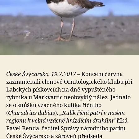
České Švýcarsko, 19.7.2017
– Koncem června
zaznamenali členové Ornitologického klubu při
Labských pískovcích na dně vypuštěného
rybníka u Markvartic neobvyklý nález. Jednalo
se o snůšku vzácného kulíka říčního
(
Charadrius dubius
).
„Kulík říční patří v našem
regionu k velmi vzácně hnízdícím druhům“
říká
Pavel Benda, ředitel Správy národního parku
České Švýcarsko a zároveň předseda