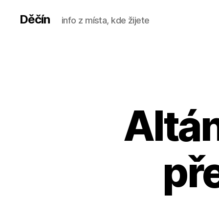
Děčín
info z místa, kde žijete
Altá
př