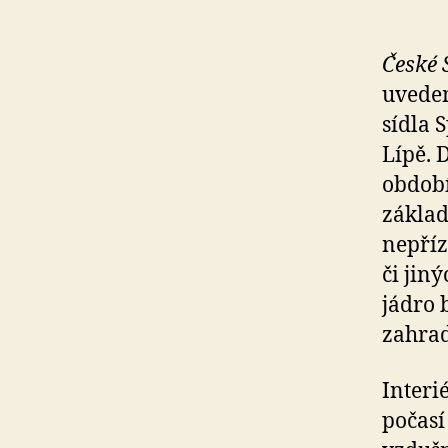
České 
uveden
sídla 
Lípě. 
období
základ
nepříz
či jin
jádro 
zahrad
Interi
počasí