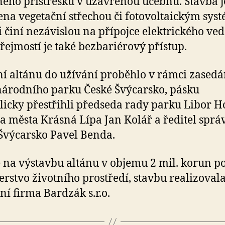
ého přístřešku v uzavřenou učebnu. Stavba j
na vegetační střechou či fotovoltaickým sys
ji činí nezávislou na přípojce elektrického ved
ejmostí je také bezbariérový přístup.
í altánu do užívání proběhlo v rámci zasedá
árodního parku České Švýcarsko, pásku
icky přestřihli předseda rady parku Libor Ho
ta města Krásná Lípa Jan Kolář a ředitel sprá
Švýcarsko Pavel Benda.
 na výstavbu altánu v objemu 2 mil. korun p
erstvo životního prostředí, stavbu realizoval
ní firma Bardzák s.r.o.