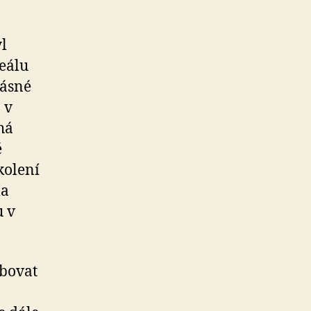
yl
eálu
rásné
 v
há
ě
kolení
la
u v
obovat