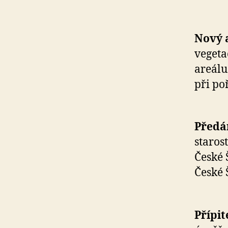
Nový 
vegeta
areálu
při po
Předá
staros
České 
České 
Přípit