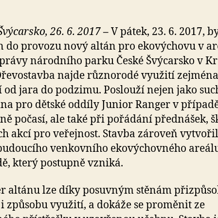
Švýcarsko, 26. 6. 2017
–
V pátek, 23. 6. 2017, b
 do provozu nový altán pro ekovýchovu v ar
Správy národního parku České Švýcarsko v K
Dřevostavba najde různorodé využití zejména
 od jara do podzimu. Poslouží nejen jako suc
na pro dětské oddíly Junior Ranger v případ
ně počasí, ale také při pořádání přednášek, š
ých akcí pro veřejnost. Stavba zároveň vytvoři
budoucího venkovního ekovýchovného areál
ě, který postupně vzniká.
ér altánu lze díky posuvným stěnám přizpůs
 i způsobu využití, a dokáže se proměnit ze