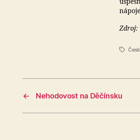
úspěšn
nápoje
Zdroj:
Česk
Štítky
←
Nehodovost na Děčínsku