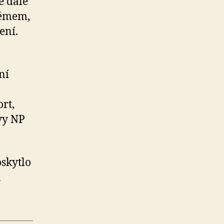
e dále
témem,
ení.
ní
rt,
vy NP
oskytlo
a