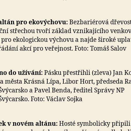
altán pro ekovýchovu:
Bezbariérová dřevos
ční střechou tvoří základ vznikajícího venko
 pro ekologickou výchovu a najde široké upla
řádání akcí pro veřejnost. Foto: Tomáš Salov
no do užívání:
Pásku přestřihli (zleva) Jan Ko
ta města Krásná Lípa, Libor Hort, předseda 
Švýcarsko a Pavel Benda, ředitel Správy NP
Švýcarsko. Foto: Václav Sojka
ek v novém altánu:
Hosté symbolicky připili