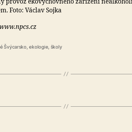
ý provoz ekovýchovného zařízení nealkoho
m. Foto: Václav Sojka
 www.npcs.cz
é Švýcarsko
,
ekologie
,
školy