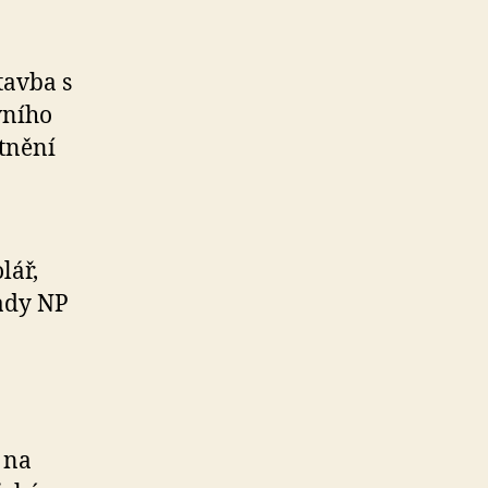
tavba s
vního
tnění
lář,
Rady NP
 na