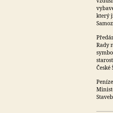
vzdušn
vybave
který 
Samozř
Předán
Rady n
symbol
staros
České 
Peníze
Minist
Staveb