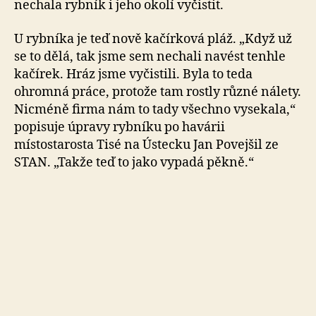
nechala rybník i jeho okolí vyčistit.
U rybníka je teď nově kačírková pláž. „Když už
se to dělá, tak jsme sem nechali navést tenhle
kačírek. Hráz jsme vyčistili. Byla to teda
ohromná práce, protože tam rostly různé nálety.
Nicméně firma nám to tady všechno vysekala,“
popisuje úpravy rybníku po havárii
místostarosta Tisé na Ústecku Jan Povejšil ze
STAN. „Takže teď to jako vypadá pěkně.“