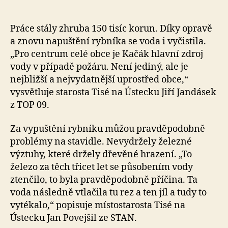
Práce stály zhruba 150 tisíc korun. Díky opravě
a znovu napuštění rybníka se voda i vyčistila.
„Pro centrum celé obce je Kačák hlavní zdroj
vody v případě požáru. Není jediný, ale je
nejbližší a nejvydatnější uprostřed obce,“
vysvětluje starosta Tisé na Ústecku Jiří Jandásek
z TOP 09.
Za vypuštění rybníku můžou pravděpodobně
problémy na stavidle. Nevydržely železné
výztuhy, které držely dřevěné hrazení. „To
železo za těch třicet let se působením vody
ztenčilo, to byla pravděpodobně příčina. Ta
voda následně vtlačila tu rez a ten jíl a tudy to
vytékalo,“ popisuje místostarosta Tisé na
Ústecku Jan Povejšil ze STAN.