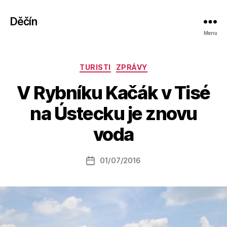
Děčín
Menu
Rubriky
TURISTI
ZPRÁVY
V Rybníku Kačák v Tisé
A
na Ústecku je znovu
u
t
voda
o
r:
Autor
01/07/2016
a
Datum
příspěvku
l
příspěvku
e
s
o