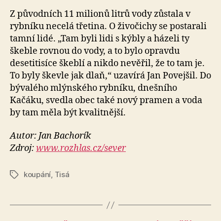
Z původních 11 milionů litrů vody zůstala v
rybníku necelá třetina. O živočichy se postarali
tamní lidé. „Tam byli lidi s kýbly a házeli ty
škeble rovnou do vody, a to bylo opravdu
desetitisíce škeblí a nikdo nevěřil, že to tam je.
To byly škevle jak dlaň,“ uzavírá Jan Povejšil. Do
bývalého mlýnského rybníku, dnešního
Kačáku, svedla obec také nový pramen a voda
by tam měla být kvalitnější.
Autor: Jan Bachorík
Zdroj:
www.rozhlas.cz/sever
koupání
,
Tisá
Štítky